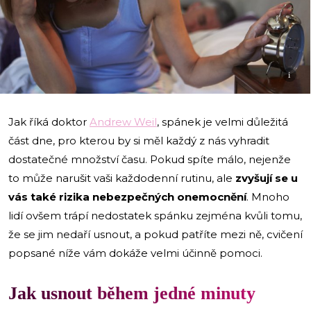
i
Jak říká doktor
Andrew Weil
, spánek je velmi důležitá
část dne, pro kterou by si měl každý z nás vyhradit
dostatečné množství času. Pokud spíte málo, nejenže
to může narušit vaši každodenní rutinu, ale
zvyšují se u
vás také rizika nebezpečných onemocnění
. Mnoho
lidí ovšem trápí nedostatek spánku zejména kvůli tomu,
že se jim nedaří usnout, a pokud patříte mezi ně, cvičení
popsané níže vám dokáže velmi účinně pomoci.
Jak usnout během jedné minuty