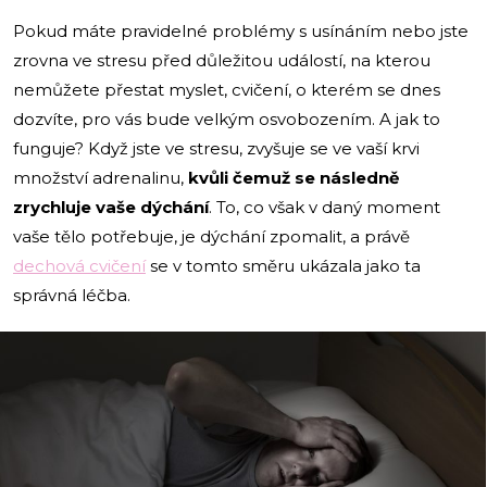
Pokud máte pravidelné problémy s usínáním nebo jste
zrovna ve stresu před důležitou událostí, na kterou
nemůžete přestat myslet, cvičení, o kterém se dnes
dozvíte, pro vás bude velkým osvobozením. A jak to
funguje? Když jste ve stresu, zvyšuje se ve vaší krvi
množství adrenalinu,
kvůli čemuž se následně
zrychluje vaše dýchání
. To, co však v daný moment
vaše tělo potřebuje, je dýchání zpomalit, a právě
dechová cvičení
se v tomto směru ukázala jako ta
správná léčba.