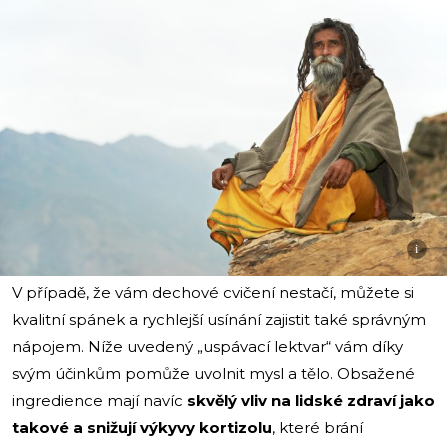
i
V případě, že vám dechové cvičení nestačí, můžete si
kvalitní spánek a rychlejší usínání zajistit také správným
nápojem. Níže uvedený „uspávací lektvar“ vám díky
svým účinkům pomůže uvolnit mysl a tělo. Obsažené
ingredience mají navíc
skvělý vliv na lidské zdraví jako
takové a snižují výkyvy kortizolu
, které brání