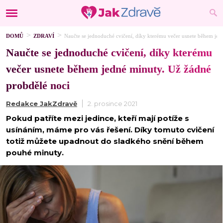
DOMŮ
ZDRAVÍ
Naučte se jednoduché cvičení, díky kterému večer usnete během jed
Naučte se jednoduché cvičení, díky kterému
večer usnete během jedné minuty. Už žádné
probdělé noci
Redakce JakZdravě
2. prosince 2021
Pokud patříte mezi jedince, kteří mají potíže s
usínáním, máme pro vás řešení. Díky tomuto cvičení
totiž můžete upadnout do sladkého snění během
pouhé minuty.