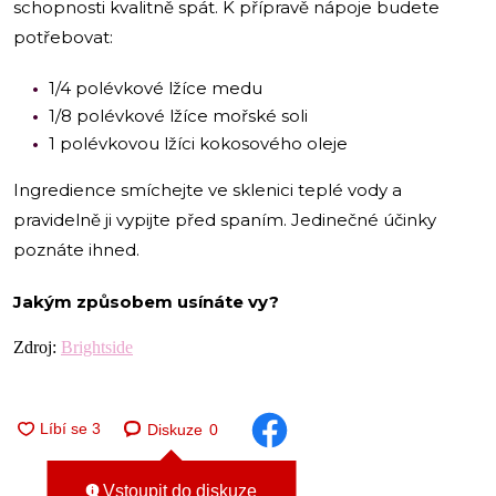
schopnosti kvalitně spát. K přípravě nápoje budete
potřebovat:
1/4 polévkové lžíce medu
1/8 polévkové lžíce mořské soli
1 polévkovou lžíci kokosového oleje
Ingredience smíchejte ve sklenici teplé vody a
pravidelně ji vypijte před spaním. Jedinečné účinky
poznáte ihned.
Jakým způsobem usínáte vy?
Zdroj:
Brightside
Diskuze
0
Vstoupit do diskuze