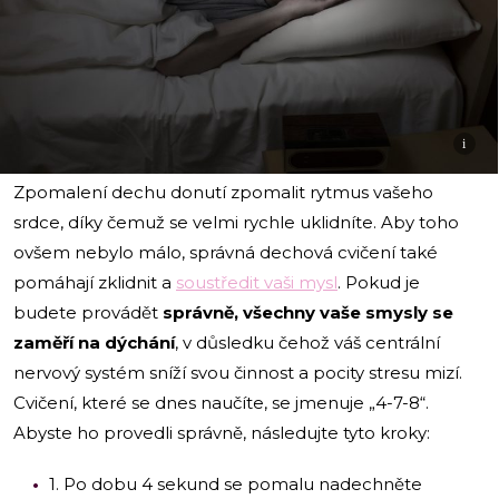
i
Zpomalení dechu donutí zpomalit rytmus vašeho
srdce, díky čemuž se velmi rychle uklidníte. Aby toho
ovšem nebylo málo, správná dechová cvičení také
pomáhají zklidnit a
soustředit vaši mysl
. Pokud je
budete provádět
správně, všechny vaše smysly se
zaměří na dýchání
, v důsledku čehož váš centrální
nervový systém sníží svou činnost a pocity stresu mizí.
Cvičení, které se dnes naučíte, se jmenuje „4-7-8“.
Abyste ho provedli správně, následujte tyto kroky:
1. Po dobu 4 sekund se pomalu nadechněte