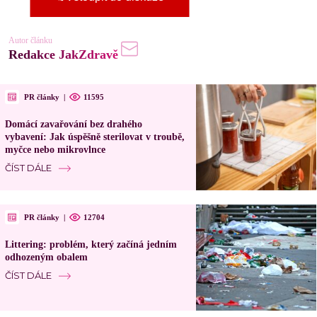
Autor článku
Redakce JakZdravě
PR články
|
11595
Domácí zavařování bez drahého
vybavení: Jak úspěšně sterilovat v troubě,
myčce nebo mikrovlnce
ČÍST DÁLE
PR články
|
12704
Littering: problém, který začíná jedním
odhozeným obalem
ČÍST DÁLE