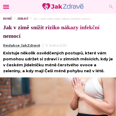
DOMŮ
ZDRAVÍ
Jak v zimě snížit riziko nákazy infekční nemocí
Jak v zimě snížit riziko nákazy infekční
nemocí
Redakce JakZdravě
9. ledna 2021
Existuje několik osvědčených postupů, které vám
pomohou udržet si zdraví i v zimních měsících, kdy je
v českém jídelníčku méně čerstvého ovoce a
zeleniny, a kdy mají Češi méně pohybu než v létě.