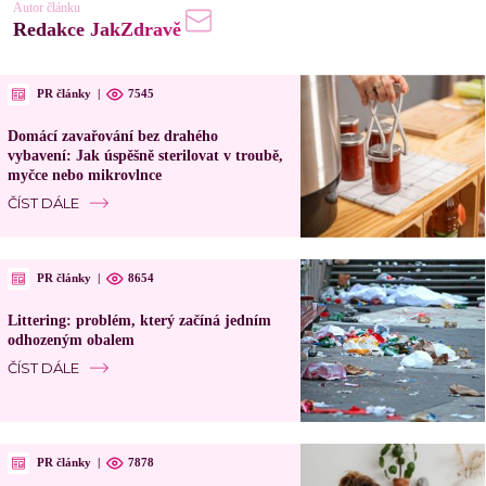
Autor článku
Redakce JakZdravě
PR články
|
7545
Domácí zavařování bez drahého
vybavení: Jak úspěšně sterilovat v troubě,
myčce nebo mikrovlnce
ČÍST DÁLE
PR články
|
8654
Littering: problém, který začíná jedním
odhozeným obalem
ČÍST DÁLE
PR články
|
7878