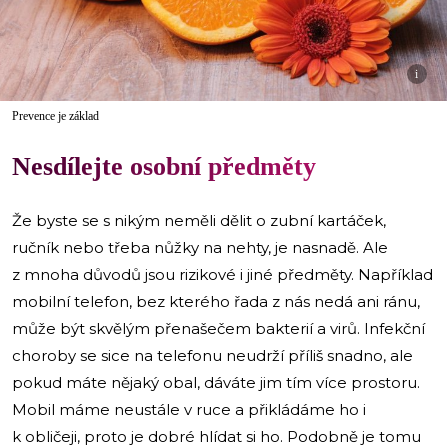
i
Prevence je základ
Nesdílejte osobní předměty
Že byste se s nikým neměli dělit o zubní kartáček,
ručník nebo třeba nůžky na nehty, je nasnadě. Ale
z mnoha důvodů jsou rizikové i jiné předměty. Například
mobilní telefon, bez kterého řada z nás nedá ani ránu,
může být skvělým přenašečem bakterií a virů. Infekční
choroby se sice na telefonu neudrží příliš snadno, ale
pokud máte nějaký obal, dáváte jim tím více prostoru.
Mobil máme neustále v ruce a přikládáme ho i
k obličeji, proto je dobré hlídat si ho. Podobně je tomu