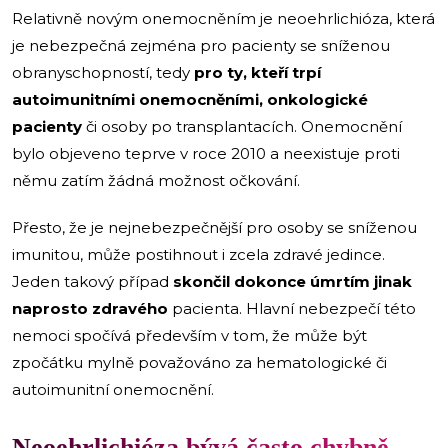
Relativně novým onemocněním je neoehrlichióza, která
je nebezpečná zejména pro pacienty se sníženou
obranyschopností, tedy
pro ty, kteří trpí
autoimunitními onemocněními, onkologické
pacienty
či osoby po transplantacích. Onemocnění
bylo objeveno teprve v roce 2010 a neexistuje proti
němu zatím žádná možnost očkování.
Přesto, že je nejnebezpečnější pro osoby se sníženou
imunitou, může postihnout i zcela zdravé jedince.
Jeden takový případ
skončil dokonce úmrtím jinak
naprosto zdravého
pacienta. Hlavní nebezpečí této
nemoci spočívá především v tom, že může být
zpočátku mylně považováno za hematologické či
autoimunitní onemocnění.
Neoehrlichióza bývá často chybně