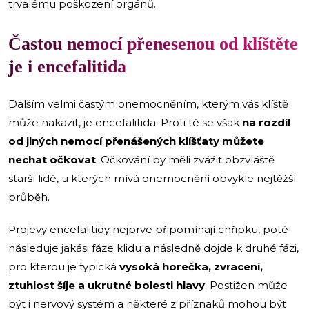
trvalému poškození orgánů.
Častou nemocí přenesenou od klíštěte
je i encefalitida
Dalším velmi častým onemocněním, kterým vás klíště
může nakazit, je encefalitida. Proti té se však
na rozdíl
od jiných nemocí přenášených klíšťaty můžete
nechat očkovat
. Očkování by měli zvážit obzvláště
starší lidé, u kterých mívá onemocnění obvykle nejtěžší
průběh.
Projevy encefalitidy nejprve připomínají chřipku, poté
následuje jakási fáze klidu a následně dojde k druhé fázi,
pro kterou je typická
vysoká horečka, zvracení,
ztuhlost šíje a ukrutné bolesti hlavy
. Postižen může
být i nervový systém a některé z příznaků mohou být