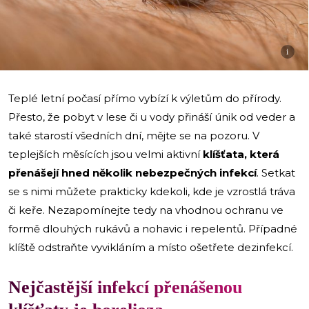
i
Teplé letní počasí přímo vybízí k výletům do přírody.
Přesto, že pobyt v lese či u vody přináší únik od veder a
také starostí všedních dní, mějte se na pozoru. V
teplejších měsících jsou velmi aktivní
klíšťata, která
přenášejí hned několik nebezpečných infekcí
. Setkat
se s nimi můžete prakticky kdekoli, kde je vzrostlá tráva
či keře. Nezapomínejte tedy na vhodnou ochranu ve
formě dlouhých rukávů a nohavic i repelentů. Případné
klíště odstraňte vyvikláním a místo ošetřete dezinfekcí.
Nejčastější infekcí přenášenou