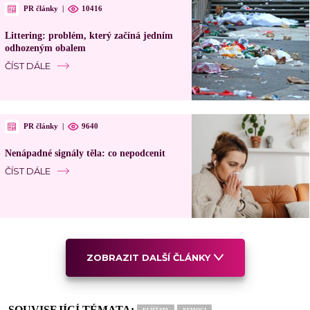
PR články
|
10416
Littering: problém, který začíná jedním
odhozeným obalem
ČÍST DÁLE
PR články
|
9640
Nenápadné signály těla: co nepodcenit
ČÍST DÁLE
ZOBRAZIT DALŠÍ ČLÁNKY
SOUVISEJÍCÍ TÉMATA: