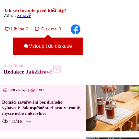
Jak se chráníte před klíšťaty?
Zdroj:
Zdravě
Diskuze
0
Vstoupit do diskuze
Autor článku
Redakce JakZdravě
PR články
|
9307
Domácí zavařování bez drahého
vybavení: Jak úspěšně sterilovat v troubě,
myčce nebo mikrovlnce
ČÍST DÁLE