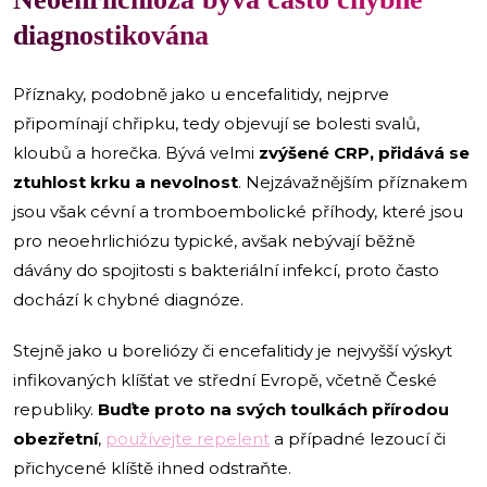
diagnostikována
Příznaky, podobně jako u encefalitidy, nejprve
připomínají chřipku, tedy objevují se bolesti svalů,
kloubů a horečka. Bývá velmi
zvýšené CRP, přidává se
ztuhlost krku a nevolnost
. Nejzávažnějším příznakem
jsou však cévní a tromboembolické příhody, které jsou
pro neoehrlichiózu typické, avšak nebývají běžně
dávány do spojitosti s bakteriální infekcí, proto často
dochází k chybné diagnóze.
Stejně jako u boreliózy či encefalitidy je nejvyšší výskyt
infikovaných klíšťat ve střední Evropě, včetně České
republiky.
Buďte proto na svých toulkách přírodou
obezřetní
,
používejte repelent
a případné lezoucí či
přichycené klíště ihned odstraňte.