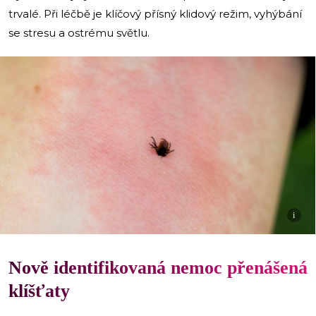
trvalé. Při léčbě je klíčový přísný klidový režim, vyhýbání
se stresu a ostrému světlu.
i
Nově identifikovaná nemoc přenášená
klíšťaty