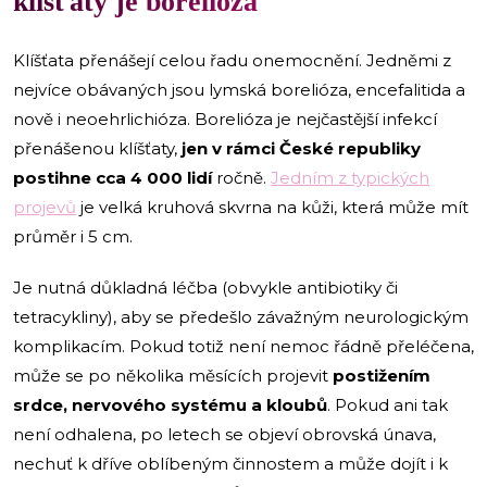
klíšťaty je borelioza
Klíšťata přenášejí celou řadu onemocnění. Jedněmi z
nejvíce obávaných jsou lymská borelióza, encefalitida a
nově i neoehrlichióza. Borelióza je nejčastější infekcí
přenášenou klíšťaty,
jen v rámci České republiky
postihne cca 4 000 lidí
ročně.
Jedním z typických
projevů
je velká kruhová skvrna na kůži, která může mít
průměr i 5 cm.
Je nutná důkladná léčba (obvykle antibiotiky či
tetracykliny), aby se předešlo závažným neurologickým
komplikacím. Pokud totiž není nemoc řádně přeléčena,
může se po několika měsících projevit
postižením
srdce, nervového systému a kloubů
. Pokud ani tak
není odhalena, po letech se objeví obrovská únava,
nechuť k dříve oblíbeným činnostem a může dojít i k