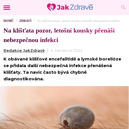
DOMŮ
ZDRAVÍ
Na klíšťata pozor, letošní kousky přenáší nebezpečnou infekci
Na klíšťata pozor, letošní kousky přenáší
nebezpečnou infekci
Redakce JakZdravě
4. července 2023
K obávané klíšťové encefalitidě a lymské borelióze
se přidala další nebezpečná infekce přenášená
klíšťaty. Ta navíc často bývá chybně
diagnostikována.