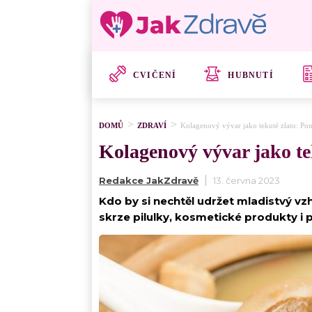
CVIČENÍ
HUBNUTÍ
DOMŮ
ZDRAVÍ
Kolagenový vývar jako tekuté zlato: Po
Kolagenový vývar jako te
Redakce JakZdravě
13. června 2023
Kdo by si nechtěl udržet mladistvý vz
skrze pilulky, kosmetické produkty i 