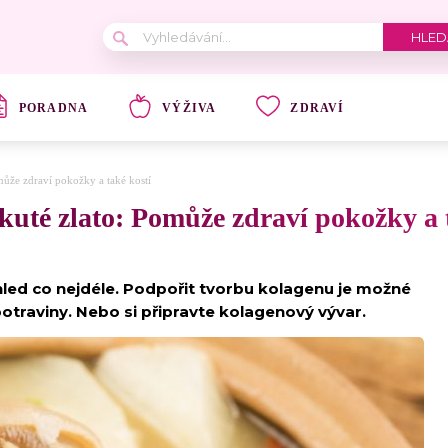
PORADNA
VÝŽIVA
ZDRAVÍ
může zdraví pokožky a také kostí
kuté zlato: Pomůže zdraví pokožky a 
hled co nejdéle. Podpořit tvorbu kolagenu je možné
potraviny. Nebo si připravte kolagenový vývar.