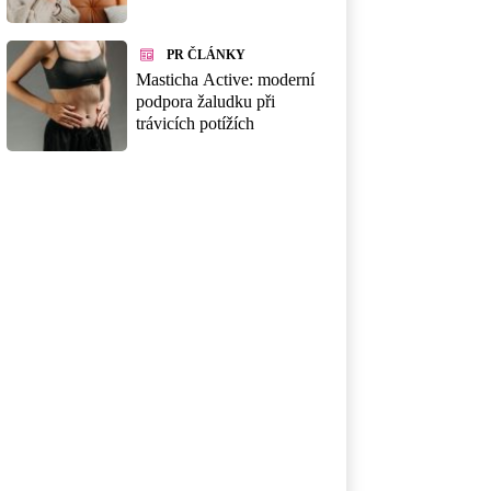
PR ČLÁNKY
Masticha Active: moderní
podpora žaludku při
trávicích potížích