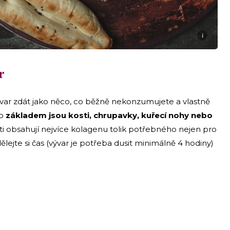
i
r
ar zdát jako něco, co běžně nekonzumujete a vlastně
ho
základem jsou kosti, chrupavky, kuřecí nohy nebo
ásti obsahují nejvíce kolagenu tolik potřebného nejen pro
dělejte si čas (vývar je potřeba dusit minimálně 4 hodiny)