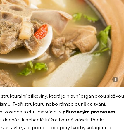
i
 strukturální bílkoviny, která je hlavní organickou složkou
mu. Tvoří strukturu nebo rámec buněk a tkání.
ách, kostech a chrupavkách.
S přirozeným procesem
to dochází k ochablé kůži a tvorbě vrásek. Podle
nezastavíte, ale pomocí podpory tvorby kolagenu jej