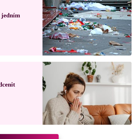
á jedním
dcenit