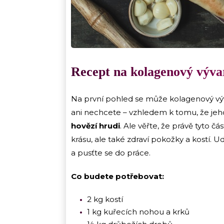
Recept na kolagenový výva
Na první pohled se může kolagenový výv
ani nechcete – vzhledem k tomu, že je
hovězí hrudi
. Ale věřte, že právě tyto č
krásu, ale také zdraví pokožky a kostí. U
a pusťte se do práce.
Co budete potřebovat:
2 kg kostí
1 kg kuřecích nohou a krků