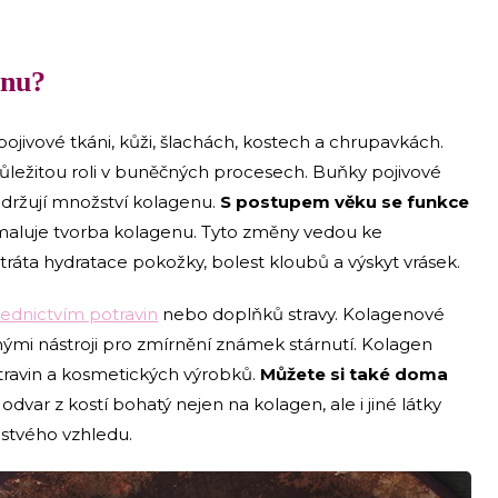
enu?
 pojivové tkáni, kůži, šlachách, kostech a chrupavkách.
ůležitou roli v buněčných procesech. Buňky pojivové
udržují množství kolagenu.
S postupem věku se funkce
omaluje tvorba kolagenu. Tyto změny vedou ke
ztráta hydratace pokožky, bolest kloubů a výskyt vrásek.
ednictvím potravin
nebo doplňků stravy. Kolagenové
nými nástroji pro zmírnění známek stárnutí. Kolagen
otravin a kosmetických výrobků.
Můžete si také doma
 odvar z kostí bohatý nejen na kolagen, ale i jiné látky
stvého vzhledu.