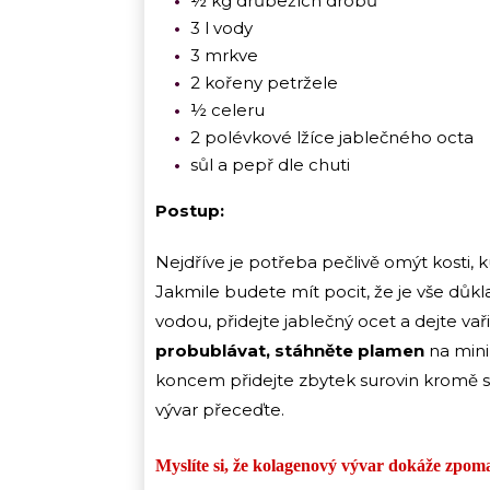
½ kg drůbežích drobů
3 l vody
3 mrkve
2 kořeny petržele
½ celeru
2 polévkové lžíce jablečného octa
sůl a pepř dle chuti
Postup:
Nejdříve je potřeba pečlivě omýt kosti, 
Jakmile budete mít pocit, že je vše důkl
vodou, přidejte jablečný ocet a dejte va
probublávat, stáhněte plamen
na mini
koncem přidejte zbytek surovin kromě so
vývar přeceďte.
Myslíte si, že kolagenový vývar dokáže zpoma