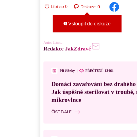
Diskuze
0
Vstoupit do diskuze
Autor článku
Redakce JakZdravě
PR články
|
PŘEČTENÍ:
13461
Domácí zavařování bez drahého
Jak úspěšně sterilovat v troubě
mikrovlnce
ČÍST DÁLE