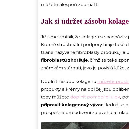
můžete alespoň zpomalit.
Jak si udržet zásobu kolag
Již jsme zmínili, že kolagen se nachází v
Kromě strukturální podpory hraje také d
tkáně nazývané fibroblasty produkují a 
fibroblastů zhoršuje
, čímž se také zp
známkám stárnutí, jako je povislá kůže, 
Doplnit zásobu kolagenu
můžete prostř
produkty a krémy na obličej jsou oblíbe
tedy můžete
doplnit pomocí pilulek
, p
připravit kolagenový vývar
. Jedná se o
prospěšné pro udržení zdravého a mladi