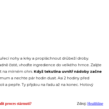
kuřecí nohy a krky a propláchnout drůbeží droby.
adně čisté, vhoďte ingredience do velkého hrnce. Zalijte
řit na mírném ohni.
Když tekutina uvnitř nádoby začne
mum a nechte pár hodin dusit. Asi 2 hodiny před
li a pepře. Ty přijdou na řadu až na konec. Hotový
lit proces stárnutí?
Zdroj:
Healthline