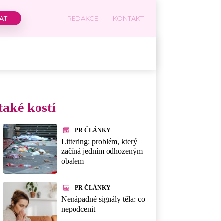
REDAKCE
KONTAKT
také kostí
PR ČLÁNKY
Littering: problém, který
začíná jedním odhozeným
obalem
PR ČLÁNKY
Nenápadné signály těla: co
nepodcenit