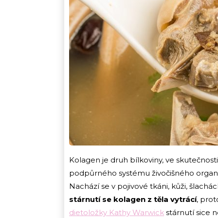
Kolagen je druh bílkoviny, ve skutečnosti
podpůrného systému živočišného organis
Nachází se v pojivové tkáni, kůži, šlach
stárnutí se kolagen z těla vytrácí
, pro
dietoložky Kathy Warwick
stárnutí sice 