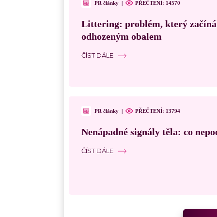
PR články
|
PŘEČTENÍ:
14570
Littering: problém, který začín
odhozeným obalem
ČÍST DÁLE
PR články
|
PŘEČTENÍ:
13794
Nenápadné signály těla: co nepo
ČÍST DÁLE