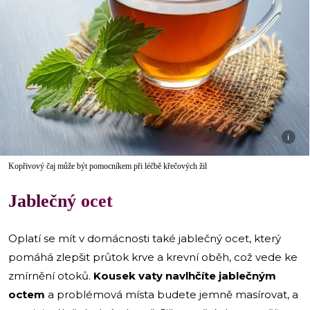
i
Kopřivový čaj může být pomocníkem při léčbě křečových žil
Jablečný ocet
Oplatí se mít v domácnosti také jablečný ocet, který
pomáhá zlepšit průtok krve a krevní oběh, což vede ke
zmírnění otoků.
Kousek vaty navlhčíte jablečným
octem
a problémová místa budete jemně masírovat, a