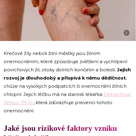
i
Křečové žíly neboli žilní městky jsou žilním
onemocněním, které způsobuje zvětšení a vychlípení
povrchových žil, otoky dolních končetin a bolesti.
Jejich
rozvoj je dlouhodobý a přispívá k němu dědičnost
,
chůze na vysokých podpatcích či onemocnění žilních
chlopní. Jejich léčbu má na starosti lékařka
Debra Rose
Wilson
, Ph.D.
, která zdůrazňuje prevenci tohoto
onemocnění.
Jaké jsou rizikové faktory vzniku