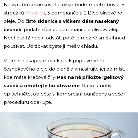
Na výrobu česnekového oleje budete potřebovat 6
stroužků
česneku
, 3 pomeranče a 2 lžíce olivového
oleje. Do čisté
sklenice s víčkem dáte nasekaný
česnek
, přidáte šťávu z pomerančů a olivový olej.
Necháte 12 hodin odstát, poté je možné směs ihned
používat. Udržovat byste ji měli v chladu.
Večer si nakapejte pár kapek připraveného
česnekového oleje do dlaně a vmasírujte jej do míst,
kde máte křečové žíly.
Pak na ně přiložte igelitový
sáček a omotejte ho obvazem
. Ráno si nohy
opláchněte, oblečte si kompresní punčochy a večer
proceduru opakujte.