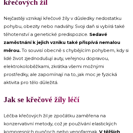
křečových žil
Nejčastěji vznikají křečové žíly v důsledky nedostatku
pohybu, obezity nebo nadváhy. Svoji daň si vybírá také
těhotenství a genetické predispozice.
Sedavé
zaměstnání k jejich vzniku také přispívá nemalou
měrou.
To souvisí obecně s chybějícím pohybem, kdy si
lidé život zjednodušují auty, veřejnou dopravou,
elektrokoloběžkami, zkrátka všemi možnými
prostředky, ale zapomínají na to, jak moc je fyzická
aktivita pro tělo důležitá.
Jak se křečové žíly léčí
Léčba křečových žil je zpočátku zaměřena na
konzervativní metody, což je používání elastických
kompresních punčoch nebo venofarmak.
V těžších