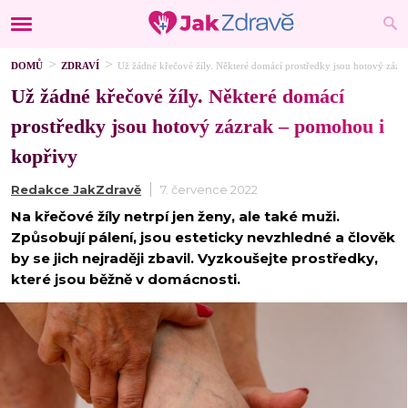
DOMŮ
ZDRAVÍ
Už žádné křečové žíly. Některé domácí prostředky jsou hotový záz
Už žádné křečové žíly. Některé domácí
prostředky jsou hotový zázrak – pomohou i
kopřivy
Redakce JakZdravě
7. července 2022
Na křečové žíly netrpí jen ženy, ale také muži.
Způsobují pálení, jsou esteticky nevzhledné a člověk
by se jich nejraději zbavil. Vyzkoušejte prostředky,
které jsou běžně v domácnosti.