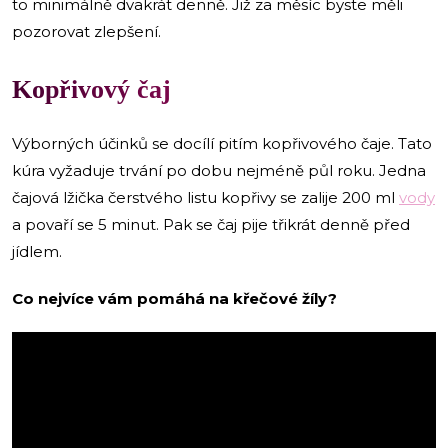
to minimálně dvakrát denně. Již za měsíc byste měli
pozorovat zlepšení.
Kopřivový čaj
Výborných účinků se docílí pitím kopřivového čaje. Tato
kúra vyžaduje trvání po dobu nejméně půl roku. Jedna
čajová lžička čerstvého listu kopřivy se zalije 200 ml
vody
a povaří se 5 minut. Pak se čaj pije třikrát denně před
jídlem.
Co nejvíce vám pomáhá na křečové žíly?