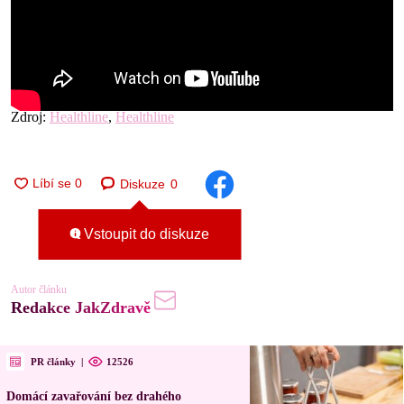
Zdroj:
Healthline
,
Healthline
Diskuze
0
Vstoupit do diskuze
Autor článku
Redakce JakZdravě
PR články
|
12526
Domácí zavařování bez drahého