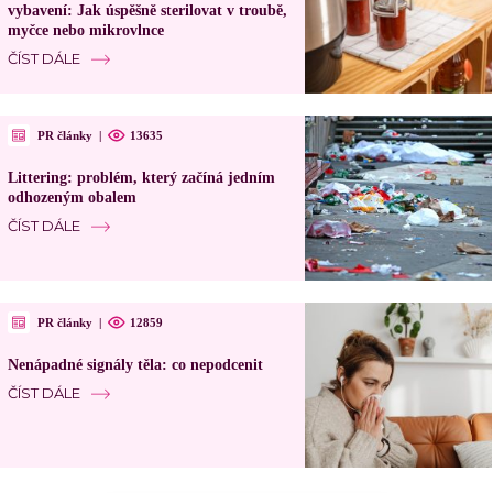
vybavení: Jak úspěšně sterilovat v troubě,
myčce nebo mikrovlnce
ČÍST DÁLE
PR články
|
13635
Littering: problém, který začíná jedním
odhozeným obalem
ČÍST DÁLE
PR články
|
12859
Nenápadné signály těla: co nepodcenit
ČÍST DÁLE