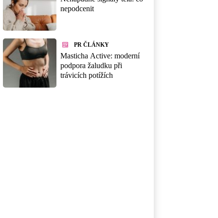
nepodcenit
PR ČLÁNKY
Masticha Active: moderní
podpora žaludku při
trávicích potížích