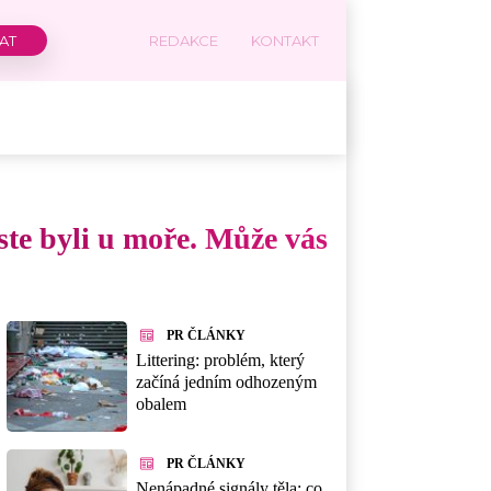
REDAKCE
KONTAKT
ste byli u moře. Může vás
PR ČLÁNKY
Littering: problém, který
začíná jedním odhozeným
obalem
PR ČLÁNKY
Nenápadné signály těla: co