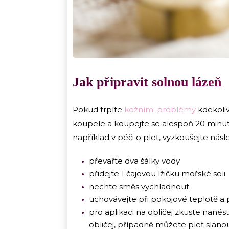
Jak připravit solnou lázeň
Pokud trpíte
kožními problémy
kdekoliv
koupele a koupejte se alespoň 20 minut
například v péči o pleť, vyzkoušejte nás
převařte dva šálky vody
přidejte 1 čajovou lžičku mořské soli
nechte směs vychladnout
uchovávejte při pokojové teplotě a
pro aplikaci na obličej zkuste nanés
obličej, případně můžete pleť slano