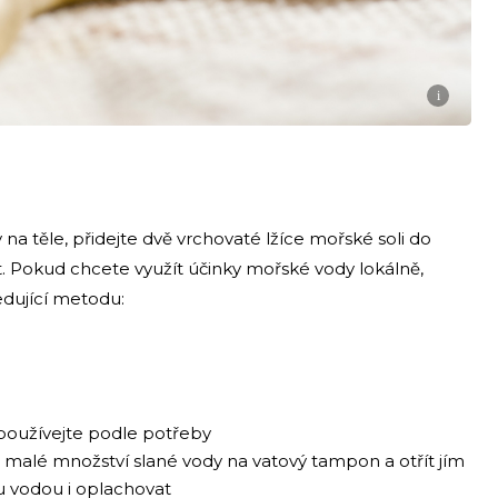
i
 na těle, přidejte dvě vrchovaté lžíce mořské soli do
. Pokud chcete využít účinky mořské vody lokálně,
ledující metodu:
 používejte podle potřeby
t malé množství slané vody na vatový tampon a otřít jím
u vodou i oplachovat