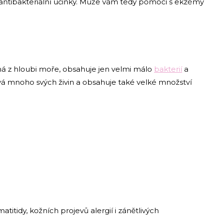
 má antibakteriální účinky. Může vám tedy pomoci s ekzémy
aná z hloubi moře, obsahuje jen velmi málo
bakterií
a
vá mnoho svých živin a obsahuje také velké množství
titidy, kožních projevů alergií i zánětlivých