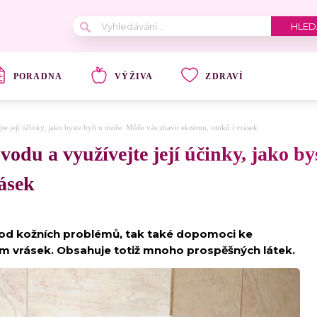
PORADNA
VÝŽIVA
ZDRAVÍ
te její účinky, jako byste byli u moře. Může vás zbavit ekzému, otoků i vrásek
vodu a využívejte její účinky, jako by
rásek
od kožních problémů, tak také dopomoci ke
em vrásek. Obsahuje totiž mnoho prospěšných látek.