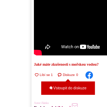
Jaké máte zkušenosti s mořskou vodou?
Diskuze
0
Vstoupit do diskuze
Autor článku