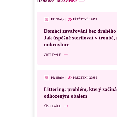
Redakce JakZdravě
PR články
|
PŘEČTENÍ:
19871
Domácí zavařování bez drahého
Jak úspěšně sterilovat v troubě
mikrovlnce
ČÍST DÁLE
PR články
|
PŘEČTENÍ:
20980
Littering: problém, který začín
odhozeným obalem
ČÍST DÁLE