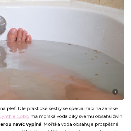
i
 pleť. Dle praktické sestry se specializací na ženské
Cynthie Cobb
má mořská voda díky svému obsahu živin
terou navíc vypíná
. Mořská voda obsahuje prospěšné