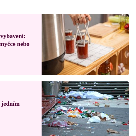
 vybavení:
, myčce nebo
á jedním