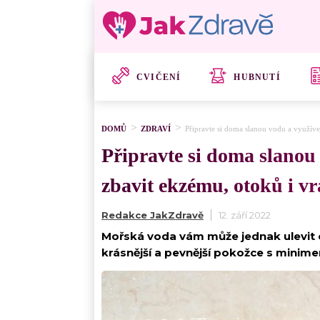
CVIČENÍ
HUBNUTÍ
DOMŮ
ZDRAVÍ
Připravte si doma slanou vodu a využívej
Připravte si doma slanou 
zbavit ekzému, otoků i v
Redakce JakZdravě
12. září 2022
Mořská voda vám může jednak ulevit 
krásnější a pevnější pokožce s minim