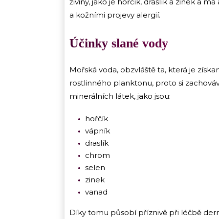
živiny, jako je hořčík, draslík a zinek a
a kožními projevy alergií.
Účinky slané vody
Mořská voda, obzvláště ta, která je získ
rostlinného planktonu, proto si zachová
minerálních látek, jako jsou:
hořčík
vápník
draslík
chrom
selen
zinek
vanad
Díky tomu působí příznivě při léčbě derma