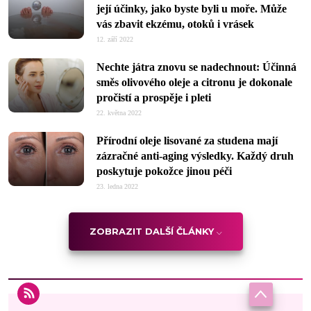
její účinky, jako byste byli u moře. Může
vás zbavit ekzému, otoků i vrásek
12. září 2022
Nechte játra znovu se nadechnout: Účinná
směs olivového oleje a citronu je dokonale
pročistí a prospěje i pleti
22. května 2022
Přírodní oleje lisované za studena mají
zázračné anti-aging výsledky. Každý druh
poskytuje pokožce jinou péči
23. ledna 2022
ZOBRAZIT DALŠÍ ČLÁNKY