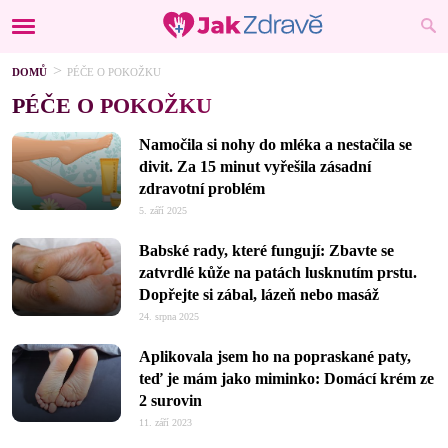
DOMŮ
PÉČE O POKOŽKU
PÉČE O POKOŽKU
Namočila si nohy do mléka a nestačila se
divit. Za 15 minut vyřešila zásadní
zdravotní problém
5. září 2025
Babské rady, které fungují: Zbavte se
zatvrdlé kůže na patách lusknutím prstu.
Dopřejte si zábal, lázeň nebo masáž
24. srpna 2025
Aplikovala jsem ho na popraskané paty,
teď je mám jako miminko: Domácí krém ze
2 surovin
11. září 2023