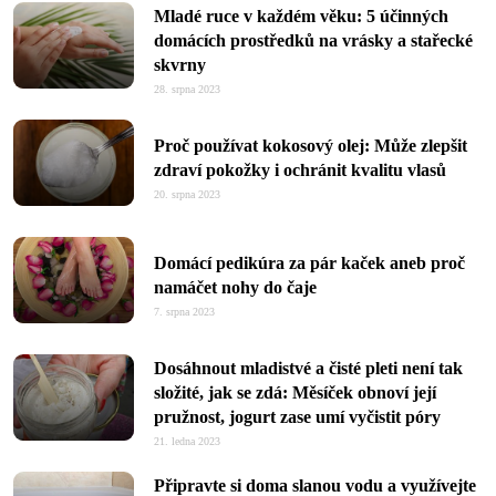
Mladé ruce v každém věku: 5 účinných
domácích prostředků na vrásky a stařecké
skvrny
28. srpna 2023
Proč používat kokosový olej: Může zlepšit
zdraví pokožky i ochránit kvalitu vlasů
20. srpna 2023
Domácí pedikúra za pár kaček aneb proč
namáčet nohy do čaje
7. srpna 2023
Dosáhnout mladistvé a čisté pleti není tak
složité, jak se zdá: Měsíček obnoví její
pružnost, jogurt zase umí vyčistit póry
21. ledna 2023
Připravte si doma slanou vodu a využívejte