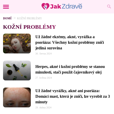
DOMŮ
KOŽNÍ PROBLÉMY
KOŽNÍ PROBLÉMY
Už žádné ekzémy, akné, vyrážka a
psoriáza: Všechny kožní problémy zničí
jediná surovina
30. června 2024
Herpes, akné i kožní problémy se stanou
minulostí, stačí použít čajovníkový olej
27. května 2024
Už žádné vyrážky, akné ani psoriáza:
Domácí mast, která je zničí, lze vyrobit za 3
minuty
29. dubna 2024