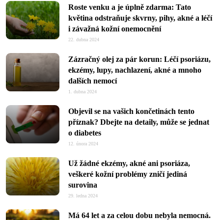
Roste venku a je úplně zdarma: Tato
květina odstraňuje skvrny, pihy, akné a léčí
i závažná kožní onemocnění
22. dubna 2024
Zázračný olej za pár korun: Léčí psoriázu,
ekzémy, lupy, nachlazení, akné a mnoho
dalších nemocí
1. dubna 2024
Objevil se na vašich končetinách tento
příznak? Dbejte na detaily, může se jednat
o diabetes
12. února 2024
Už žádné ekzémy, akné ani psoriáza,
veškeré kožní problémy zničí jediná
surovina
29. ledna 2024
Má 64 let a za celou dobu nebyla nemocná.