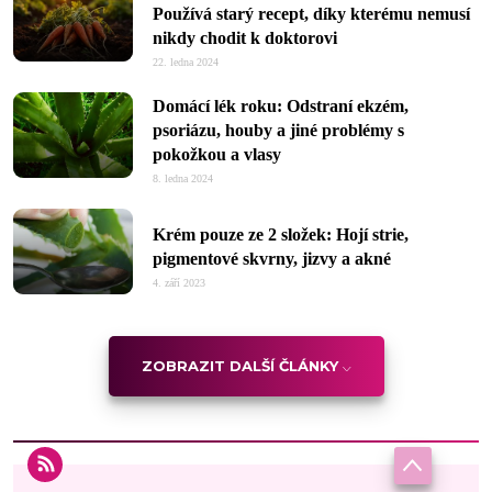
Používá starý recept, díky kterému nemusí
nikdy chodit k doktorovi
22. ledna 2024
Domácí lék roku: Odstraní ekzém,
psoriázu, houby a jiné problémy s
pokožkou a vlasy
8. ledna 2024
Krém pouze ze 2 složek: Hojí strie,
pigmentové skvrny, jizvy a akné
4. září 2023
ZOBRAZIT DALŠÍ ČLÁNKY