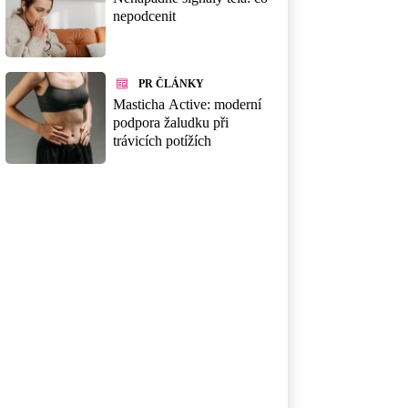
nepodcenit
PR ČLÁNKY
Masticha Active: moderní
podpora žaludku při
trávicích potížích