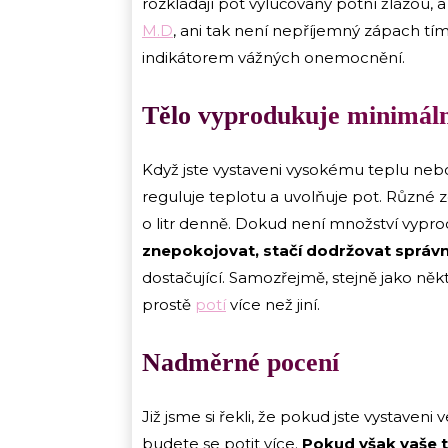
rozkládají pot vylučovaný potní žlázou, a
M.D
, ani tak není nepříjemný zápach t
indikátorem vážných onemocnění.
Tělo vyprodukuje minimáln
Když jste vystaveni vysokému teplu neb
reguluje teplotu a uvolňuje pot. Různé z
o litr denně. Dokud není množství vypr
znepokojovat, stačí dodržovat správn
dostačující. Samozřejmě, stejně jako někte
prostě
potí
více než jiní.
Nadměrné pocení
Již jsme si řekli, že pokud jste vystaven
budete se potit více.
Pokud však vaše t