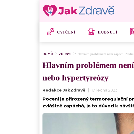
CVIČENÍ
HUBNUTÍ
DOMŮ
ZDRAVÍ
Hlavním problémem není zápach. Nadmě
Hlavním problémem není 
nebo hypertyreózy
Redakce JakZdravě
17. ledna 2023
Pocení je přirozený termoregulační 
zvláštně zapáchá, je to důvod k návšt