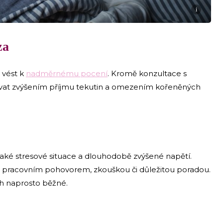
i
za
vést k
nadměrnému pocení
. Kromě konzultace s
vat zvýšením příjmu tekutin a omezením kořeněných
é stresové situace a dlouhodobě zvýšené napětí.
d pracovním pohovorem, zkouškou či důležitou poradou.
h naprosto běžné.