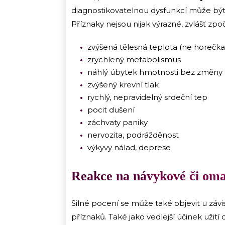
diagnostikovatelnou dysfunkcí může být
Příznaky nejsou nijak výrazné, zvlášť 
zvýšená tělesná teplota (ne horečka
zrychlený metabolismus
náhlý úbytek hmotnosti bez změny ch
zvýšený krevní tlak
rychlý, nepravidelný srdeční tep
pocit dušení
záchvaty paniky
nervozita, podrážděnost
výkyvy nálad, deprese
Reakce na návykové či om
Silné pocení se může také objevit u závi
příznaků. Také jako vedlejší účinek užit