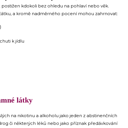
 postižen kdokoli bez ohledu na pohlaví nebo věk.
zpočátku, a kromě nadměrného pocení mohou zahrnovat:
)
uti k jídlu
amné látky
slých na nikotinu a alkoholu jako jeden z abstinenčních
í drog či některých léků nebo jako příznak předávkování