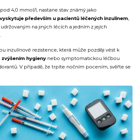
e pod 4,0 mmol/l, nastane stav známý jako
yskytuje především u pacientů léčených inzulinem
,
udržovaným na jiných lécích a jedním z jejích
.
 inzulínové rezistence, která může později vést k
m zvýšením hygieny
nebo symptomatickou léčbou
dorantů. V případě, že trpíte nočním pocením, svěřte se