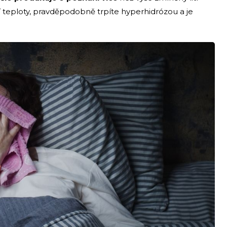
í teploty, pravděpodobně trpíte hyperhidrózou a je