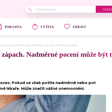
PORADNA
VÝŽIVA
ZDRAVÍ
rné pocení může být také příznakem cukrovky nebo hypertyreózy
zápach. Nadměrné pocení může být 
proces. Pokud se však potíte nadměrně nebo pot
ěvě lékaře. Může značit vážné onemocnění.