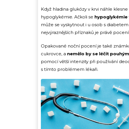
Když hladina glukózy v krvi náhle klesn
hypoglykémie. Ačkoli se
hypoglykémie v
může se vyskytnout i u osob s diabetem 
nejvýraznějších příznaků je právě pocení
Opakované noční pocení je také známkou
cukrovce, a
nemělo by se léčit pouhý
pomocí větší intenzity při používání deo
s tímto problémem lékaři.