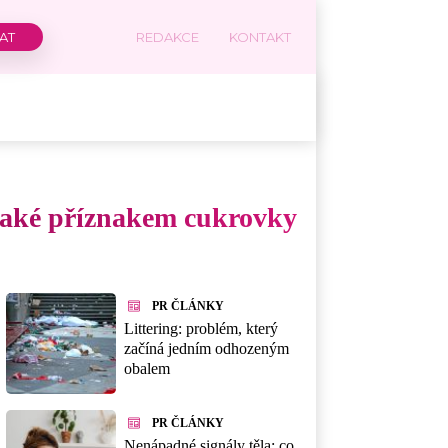
REDAKCE
KONTAKT
také příznakem cukrovky
PR ČLÁNKY
Littering: problém, který
začíná jedním odhozeným
obalem
PR ČLÁNKY
Nenápadné signály těla: co