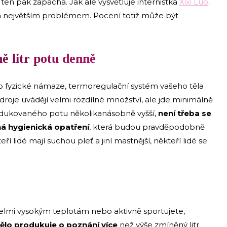
 ten pak zapáchá. Jak ale vysvětluje internistka
Xixi Luo,
ím největším problémem. Pocení totiž může být
ě litr potu denně
o fyzické námaze, termoregulační systém vašeho těla
droje uvádějí velmi rozdílné množství, ale jde minimálně
odukovaného potu několikanásobně vyšší,
není třeba se
á hygienická opatření
, která budou pravděpodobně
ří lidé mají suchou pleť a jiní mastnější, někteří lidé se
i velmi vysokým teplotám nebo aktivně sportujete,
ělo produkuje o poznání více
než výše zmíněný litr