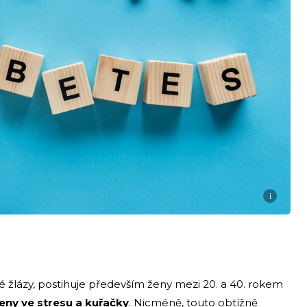
i
é žlázy, postihuje především ženy mezi 20. a 40. rokem
eny ve stresu a kuřačky
. Nicméně, touto obtížně