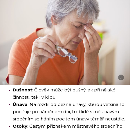
i
Dušnost
: Člověk může být dušný jak při nějaké
činnosti, tak i v klidu.
Únava
: Na rozdíl od běžné únavy, kterou většina lidí
pociťuje po náročném dni, trpí lidé s městnavým
srdečním selháním pocitem únavy téměř neustále.
Otoky
: Častým příznakem městnavého srdečního