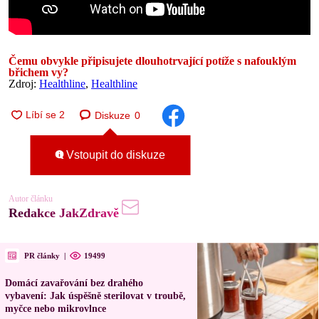
Čemu obvykle připisujete dlouhotrvající potíže s nafouklým
břichem vy?
Zdroj:
Healthline
,
Healthline
Diskuze
0
Vstoupit do diskuze
Autor článku
Redakce JakZdravě
PR články
|
19499
Domácí zavařování bez drahého
vybavení: Jak úspěšně sterilovat v troubě,
myčce nebo mikrovlnce