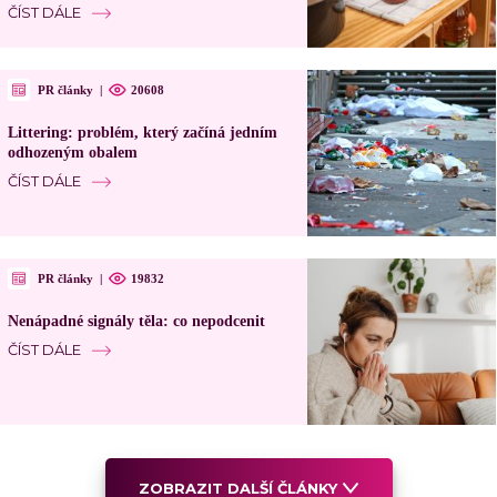
ČÍST DÁLE
PR články
|
20608
Littering: problém, který začíná jedním
odhozeným obalem
ČÍST DÁLE
PR články
|
19832
Nenápadné signály těla: co nepodcenit
ČÍST DÁLE
ZOBRAZIT DALŠÍ ČLÁNKY