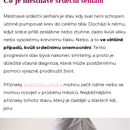
Co je městnavé srdeční selhání
Městnavé srdeční selhání je stav, kdy sval není schopen
účinně pumpovat krev do celého těla. Dochází k němu,
když srdce příliš zeslábne nebo ztuhne, často kvůli věku
nebo vysokému krevnímu tlaku. Nebo, a to
ve většině
případů, kvůli srdečnímu onemocnění
. Tento
progresivní stav bývá nakonec smrtelný, a proto je
důležitá včasná diagnóza, která může postiženému
pomoci výrazně prodloužit život.
Příznaky
srdečního selhání
mohou začít náhle nebo se
mohou rozvíjet v průběhu měsíců. Nejběžnějšími
příznaky tohoto stavu, který je častější u starších lidí,
jsou: