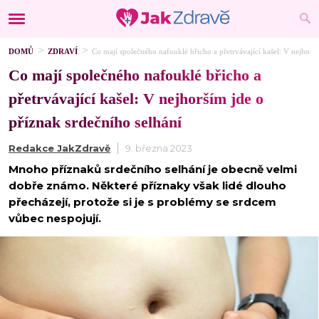
DOMŮ
ZDRAVÍ
Co mají společného nafouklé břicho a přetrvávající kašel: V nejhorší
Co mají společného nafouklé břicho a
přetrvávající kašel: V nejhorším jde o
příznak srdečního selhání
Redakce JakZdravě
9. března 2023
Mnoho příznaků srdečního selhání je obecně velmi
dobře známo. Některé příznaky však lidé dlouho
přecházejí, protože si je s problémy se srdcem
vůbec nespojují.