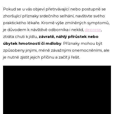
Pokud se u vás objeví přetrvávající nebo postupně se
zhoršující příznaky srdečního selhání, navštivte svého
praktického lékaře. Kromě výše zmíněných symptomů,
je důvodem k návštěvě odborníka i neklid,
deprese
,
ztráta chuti k jídlu,
závratě, náhlý přírůstek nebo
úbytek hmotnosti či mdloby
. Příznaky mohou být
způsobeny jinými, méně závažnými onemocněními, ale
je nutné zjistit jejich příčinu a začít ji řešit.