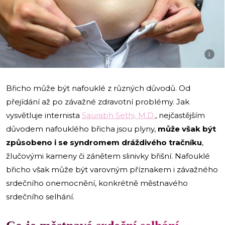
i
Břicho může být nafouklé z různých důvodů. Od
přejídání až po závažné zdravotní problémy. Jak
vysvětluje internista
Saurabh Sethi, M.D.
, nejčastějším
důvodem nafouklého břicha jsou plyny,
může však být
způsobeno i se syndromem dráždivého tračníku
,
žlučovými kameny či zánětem slinivky břišní. Nafouklé
břicho však může být varovným příznakem i závažného
srdečního onemocnění, konkrétně městnavého
srdečního selhání.