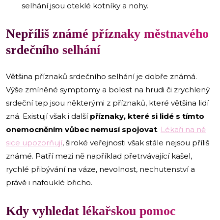
selhání jsou oteklé kotníky a nohy.
Nepříliš známé příznaky městnavého
srdečního selhání
Většina příznaků srdečního selhání je dobře známá.
Výše zmíněné symptomy a bolest na hrudi či zrychlený
srdeční tep jsou některými z příznaků, které většina lidí
zná. Existují však i další
příznaky, které si lidé s tímto
onemocněním vůbec nemusí spojovat
.
Lékaři na ně
sice upozorňují
, široké veřejnosti však stále nejsou příliš
známé. Patří mezi ně například přetrvávající kašel,
rychlé přibývání na váze, nevolnost, nechutenství a
právě i nafouklé břicho.
Kdy vyhledat lékařskou pomoc