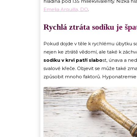
hladina pod 135 miliekvivalenty. Nízká 
Emelia Arquilla, DO
.
Rychlá ztráta sodíku je špa
Pokud dojde v těle k rychlému úbytku sod
nejen ke ztrátě vědomí, ale také k zác
sodíku v krvi patří slabo
st, únava a ned
svalové křeče. Objevit se může také zm
způsobit mnoho faktorů. Hyponatremie m