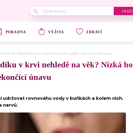
PORADNA
VÝŽIVA
ZDRAVÍ
ehledě na věk? Nízká hodnota vyvolá bolest kloubů, padání vlasů a nekončící únavu
odíku v krvi nehledě na věk? Nízká ho
ekončící únavu
ící udržovat rovnováhu vody v buňkách a kolem nich.
a nervů.