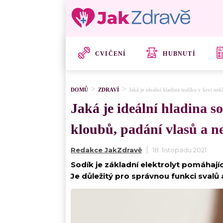
CVIČENÍ
HUBNUTÍ
DOMŮ
ZDRAVÍ
Jaká je ideální hladina sodíku v krvi n
Jaká je ideální hladina s
kloubů, padání vlasů a n
Redakce JakZdravě
18. listopadu 2021
Sodík je základní elektrolyt pomáhaj
Je důležitý pro správnou funkci svalů 