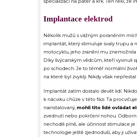
specializací na páteř a krk. Ten řekl, ž
Implantace elektrod
Několik mužů s vážným poraněním míchy 
implantát, který stimuluje svaly trupu 
motocyklu, jeho zranění mu znemožnila 
Díky švýcarským vědcům, kteří vyvinuli s
po schodech. Je to téměř normální život,“
na které byl zvyklý. Nikdy však nepřestal r
Implantát zatím dostalo devět lidí. Nik
k nácviku chůze v této fázi. Ta procvičuje
nainstalovaný,
mohli tito lidé ovládat e
zvednutí nebo pokrčení nohou. Odborníc
nechodili plně, ale účinnost stimulace je
technologie ještě zjednoduší, aby ji už