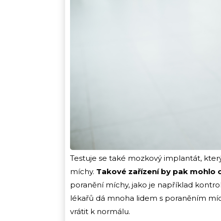
Testuje se také mozkový implantát, kte
míchy.
Takové zařízení by pak mohlo o
poranění míchy, jako je například kontr
lékařů dá mnoha lidem s poraněním míchy
vrátit k normálu.