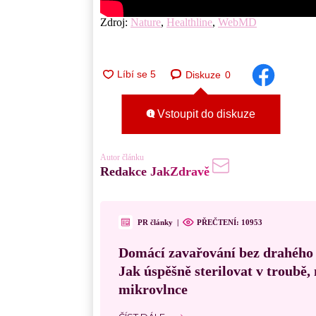
Zdroj:
Nature
,
Healthline
,
WebMD
Diskuze
0
Vstoupit do diskuze
Autor článku
Redakce JakZdravě
PR články
|
PŘEČTENÍ:
10953
Domácí zavařování bez drahého
Jak úspěšně sterilovat v troubě
mikrovlnce