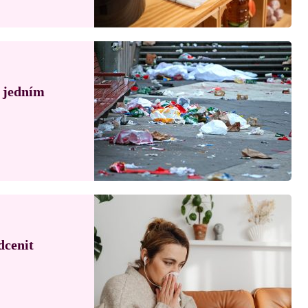
á jedním
dcenit