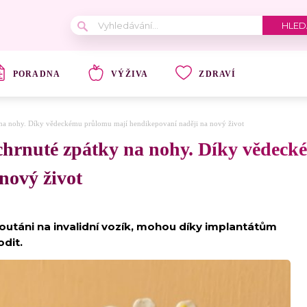
PORADNA
VÝŽIVA
ZDRAVÍ
 na nohy. Díky vědeckému průlomu mají hendikepovaní naději na nový život
ochrnuté zpátky na nohy. Díky vědec
nový život
upoutáni na invalidní vozík, mohou díky implantátům
odit.