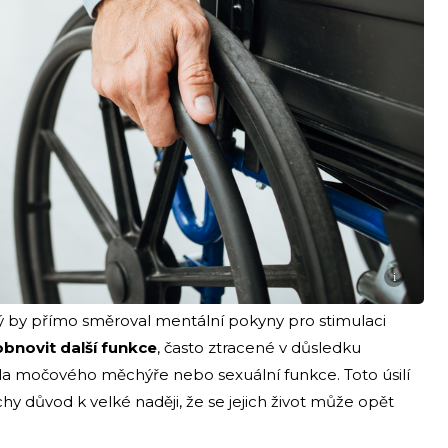
i
rý by přímo směroval mentální pokyny pro stimulaci
bnovit další funkce
, často ztracené v důsledku
ola močového měchýře nebo sexuální funkce. Toto úsilí
 důvod k velké naději, že se jejich život může opět