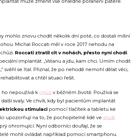
e implantát může změnit vše ohledně poranění páteře.
mohlo znovu chodit několik dní poté, co dostali míšní
a nohou. Michal Roccati měl v roce 2017 nehodu na
chůzi.
Roccati ztratil cit v nohách, přesto nyní chodí
.
peciální implantát. „Vstanu a jdu, kam chci. Umím chodit
 svěřil se Ital. Přiznal, že po nehodě nemohl dělat věci,
ehabilitovat a chtěl situaci řešit.
do ho nepoužívá k
chůzi
v běžném životě. Používá se
 další svaly. Ve chvíli, kdy byl pacientům implantát
lektrickou stimulaci
pomocí tlačítek a tabletu ke
i upozorňují na to, že pochopitelně lidé ve
studii
 prý ohromující. Nyní odborníci doufají, že se
ivatelé mohli ovládat například pomocí smartphonu.