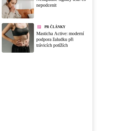
nepodcenit
PR ČLÁNKY
Masticha Active: moderní
podpora žaludku při
trávicích potížích