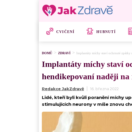
CVIČENÍ
HUBNUTÍ
DOMŮ
ZDRAVÍ
Implantáty míchy staví ochrnuté zpátky
Implantáty míchy staví 
hendikepovaní naději na 
Redakce JakZdravě
16. března 2022
Lidé, kteří byli kvůli poranění míchy 
stimulujících neurony v míše znovu ch