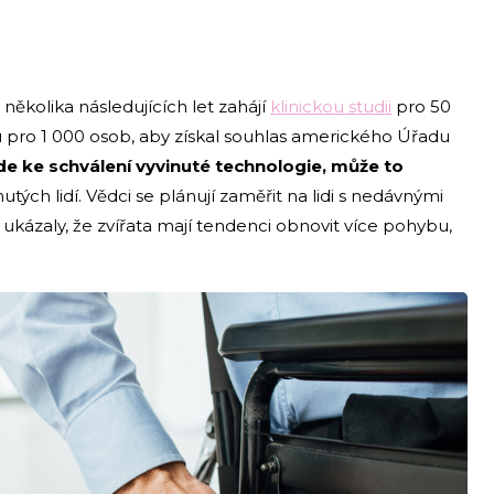
několika následujících let zahájí
klinickou studii
pro 50
 pro 1 000 osob, aby získal souhlas amerického Úřadu
e ke schválení vyvinuté technologie, může to
utých lidí. Vědci se plánují zaměřit na lidi s nedávnými
ukázaly, že zvířata mají tendenci obnovit více pohybu,