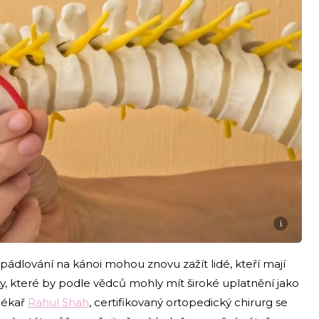
i
 pádlování na kánoi mohou znovu zažít lidé, kteří mají
, které by podle vědců mohly mít široké uplatnění jako
lékař
Rahul Shah
, certifikovaný ortopedický chirurg se