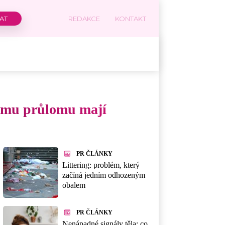
REDAKCE
KONTAKT
kému průlomu mají
PR ČLÁNKY
Littering: problém, který
začíná jedním odhozeným
obalem
PR ČLÁNKY
Nenápadné signály těla: co