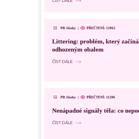
ČÍST DÁLE
PR články
|
PŘEČTENÍ:
12062
Littering: problém, který začín
odhozeným obalem
ČÍST DÁLE
PR články
|
PŘEČTENÍ:
11286
Nenápadné signály těla: co nepo
ČÍST DÁLE