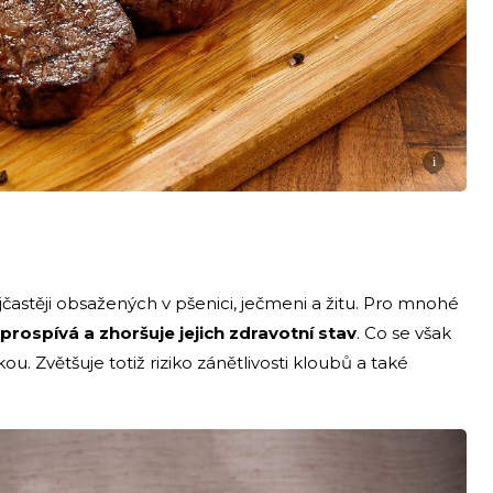
i
jčastěji obsažených v pšenici, ječmeni a žitu. Pro mnohé
neprospívá a zhoršuje jejich zdravotní stav
. Co se však
tkou. Zvětšuje totiž riziko zánětlivosti kloubů a také