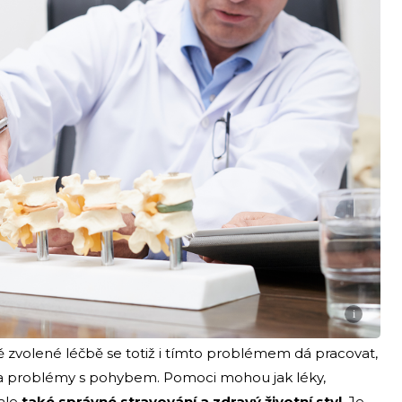
i
 zvolené léčbě se totiž i tímto problémem dá pracovat,
esti a problémy s pohybem. Pomoci mohou jak léky,
 ale
také správné stravování a zdravý životní styl
. Je