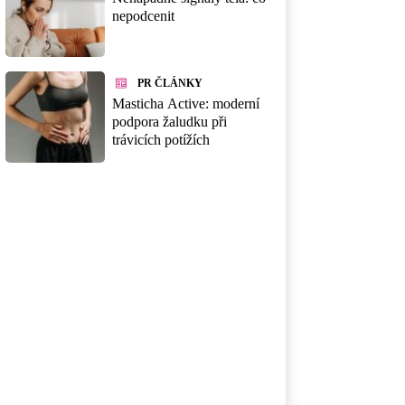
nepodcenit
PR ČLÁNKY
Masticha Active: moderní
podpora žaludku při
trávicích potížích