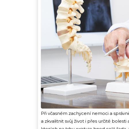
Při včasném zachycení nemoci a správně
a zkvalitnit svůj život i přes určité bol
kterých na trhu existuje hned celá řada,