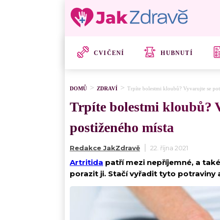
CVIČENÍ
HUBNUTÍ
DOMŮ
ZDRAVÍ
Trpíte bolestmi kloubů? Vyvarujte se pot
Trpíte bolestmi kloubů? V
postiženého místa
Redakce JakZdravě
22. října 2021
Artritida
patří mezi nepříjemné, a také
porazit ji. Stačí vyřadit tyto potravin