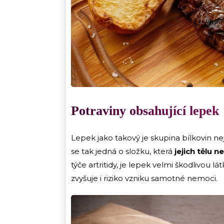
Potraviny obsahující lepek
Lepek jako takový je skupina bílkovin ne
se tak jedná o složku, která
jejich tělu 
týče artritidy, je lepek velmi škodlivou lá
zvyšuje i riziko vzniku samotné nemoci.