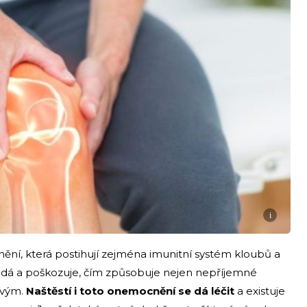
i
ění, která postihují zejména imunitní systém kloubů a
apadá a poškozuje, čím způsobuje nejen nepříjemné
ovým.
Naštěstí i toto onemocnění se dá léčit
a existuje