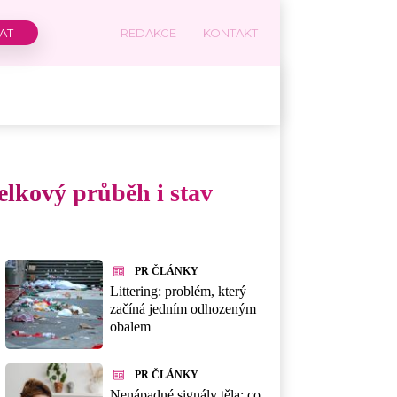
REDAKCE
KONTAKT
celkový průběh i stav
PR ČLÁNKY
Littering: problém, který
začíná jedním odhozeným
obalem
PR ČLÁNKY
Nenápadné signály těla: co