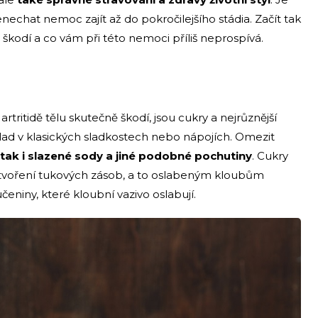
nechat nemoc zajít až do pokročilejšího stádia. Začít tak
kodí a co vám při této nemoci příliš neprospívá.
rtritidě tělu skutečně škodí, jsou cukry a nejrůznější
klad v klasických sladkostech nebo nápojích. Omezit
 tak i slazené sody a jiné podobné pochutiny
. Cukry
 tvoření tukových zásob, a to oslabeným kloubům
niny, které kloubní vazivo oslabují.