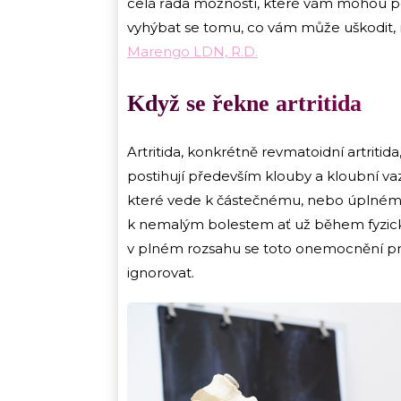
celá řada možností, které vám mohou po
vyhýbat se tomu, co vám může uškodit,
Marengo LDN, R.D.
Když se řekne artritida
Artritida, konkrétně revmatoidní artriti
postihují především klouby a kloubní va
které vede k částečnému, nebo úplné
k nemalým bolestem ať už během fyzické 
v plném rozsahu se toto onemocnění proj
ignorovat.