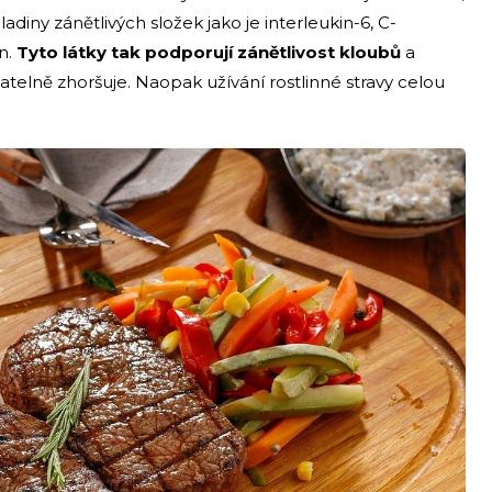
iny zánětlivých složek jako je interleukin-6, C-
n.
Tyto látky tak podporují zánětlivost kloubů
a
znatelně zhoršuje. Naopak užívání rostlinné stravy celou