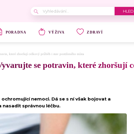
PORADNA
VÝŽIVA
ZDRAVÍ
ravin, které zhoršují celkový průběh i stav postiženého místa
yvarujte se potravin, které zhoršují 
 ochromující nemoci. Dá se s ní však bojovat a
y a nasadit správnou léčbu.