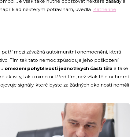
moci. Je však také nutné dodržovat některé zásady a
 například některým potravinám, uvedla
Katherine
da, patří mezi závažná autoimunitní onemocnění, která
zivo. Tím tak tato nemoc způsobuje jeho poškození,
mu
omezení pohyblivosti jednotlivých částí těla
a také
aktivity, tak i mimo ni. Před tím, než však tělo ochromí
evuje signály, které byste za žádných okolností neměli