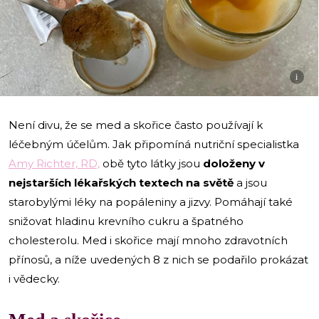
i
Není divu, že se med a skořice často používají k
léčebným účelům. Jak připomíná nutriční specialistka
Amy Richter, RD,
obě tyto látky jsou
doloženy v
nejstarších lékařských textech na světě
a jsou
starobylými léky na popáleniny a jizvy. Pomáhají také
snižovat hladinu krevního cukru a špatného
cholesterolu. Med i skořice mají mnoho zdravotních
přínosů, a níže uvedených 8 z nich se podařilo prokázat
i vědecky.