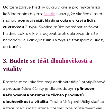
Udržení zdravé hladiny cukru v krvi je pro některé lidi
každodenním bojem.
Studie
ukazují, že skořice a med
mohou
pomoci snížit hladinu cukru v krvi u lidí s
cukrovkou
2. typu. Skořice může pomáhat snižovat
hladinu cukru v krvi a bojovat proti cukrovce tím, že
napodobuje účinky inzulínu a zvyšuje transport glukózy
do buněk.
3. Budete se těšit dlouhověkosti a
vitality
Protože med i skořice mají antibakteriální, protiplísňové
a protizánětlivé účinky, je dlouhodobým
přínosem
každodenní konzumace těchto produktů
dlouhověkost a vitalita
. Pouhé ½ čajové lžičky skořice
a lžíce medu rozpuštěná v teplé vodě může zvýšit vaši