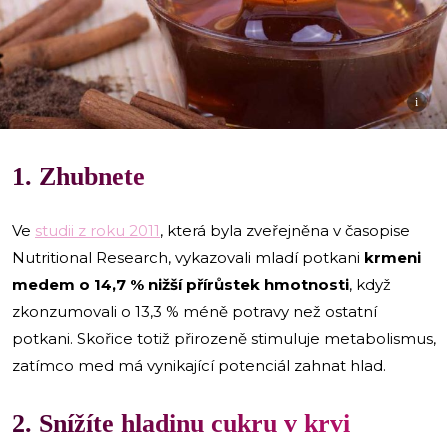
i
1. Zhubnete
Ve
studii z roku 2011
, která byla zveřejněna v časopise
Nutritional Research, vykazovali mladí potkani
krmeni
medem o 14,7 % nižší přírůstek hmotnosti
, když
zkonzumovali o 13,3 % méně potravy než ostatní
potkani. Skořice totiž přirozeně stimuluje metabolismus,
zatímco med má vynikající potenciál zahnat hlad.
2. Snížíte hladinu cukru v krvi