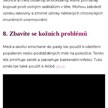
Skořice a med obsahují antioxidanty, které pomáhají
bojovat proti volným radikálům v těle. Mohou zabránit
vzniku rakoviny a zmírnit účinky některých chronických
imunitních onemocnění.
8. Zbavíte se kožních problémů
Med a skořici smíchané do pasty lze použít k ošetření
popálenin nebo podrážděných míst na pokožce. Tento
lék zmírňuje zánět a zabraňuje bakteriální infekci. Tuto
směs lze také použít k léčbě
akné.