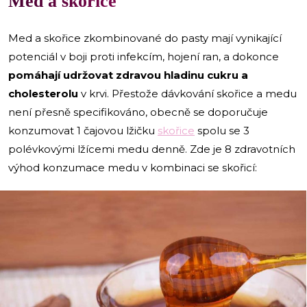
Med a skořice
Med a skořice zkombinované do pasty mají vynikající
potenciál v boji proti infekcím, hojení ran, a dokonce
pomáhají udržovat zdravou hladinu cukru a
cholesterolu
v krvi. Přestože dávkování skořice a medu
není přesně specifikováno, obecně se doporučuje
konzumovat 1 čajovou lžičku
skořice
spolu se 3
polévkovými lžícemi medu denně. Zde je 8 zdravotních
výhod konzumace medu v kombinaci se skořicí: