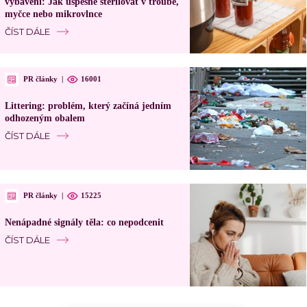
vybavení: Jak úspěšně sterilovat v troubě,
myčce nebo mikrovlnce
ČÍST DÁLE
PR články
|
16001
Littering: problém, který začíná jedním
odhozeným obalem
ČÍST DÁLE
PR články
|
15225
Nenápadné signály těla: co nepodcenit
ČÍST DÁLE