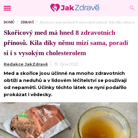
DOMŮ
ZDRAVÍ
Skořicový med má hned 8 zdravotních přínosů. Kila díky němu mizí 
Skořicový med má hned 8 zdravotních
přínosů. Kila díky němu mizí sama, poradí
si i s vysokým cholesterolem
Redakce JakZdravě
19. října 2022
Med a skořice jsou účinné na mnoho zdravotních
obtíží a neduhů a v lidovém léčitelství se používají
od nepaměti. Účinky těchto látek se nyní podařilo
prokázat i vědecky.