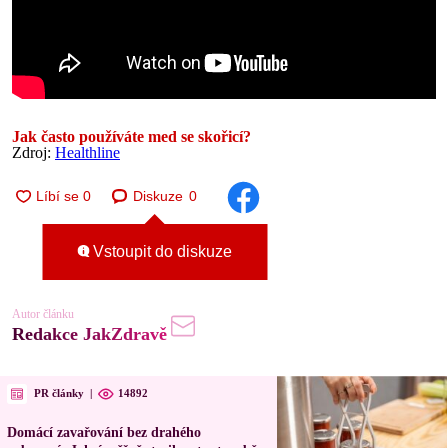
Jak často používáte med se skořicí?
Zdroj:
Healthline
Diskuze
0
Vstoupit do diskuze
Autor článku
Redakce JakZdravě
PR články
|
14892
Domácí zavařování bez drahého