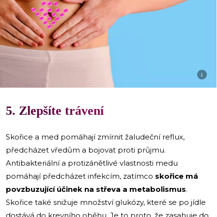
i
5. Zlepšíte trávení
Skořice a med pomáhají zmírnit žaludeční reflux,
předcházet vředům a bojovat proti průjmu.
Antibakteriální a protizánětlivé vlastnosti medu
pomáhají předcházet infekcím, zatímco
skořice má
povzbuzující účinek na střeva a metabolismus
.
Skořice také snižuje množství glukózy, které se po jídle
dostává do krevního oběhu. Je to proto, že zasahuje do