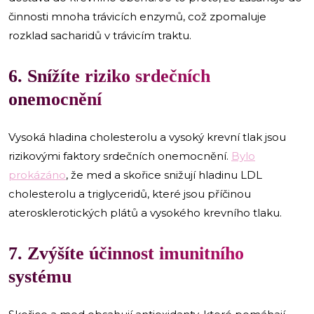
činnosti mnoha trávicích enzymů, což zpomaluje
rozklad sacharidů v trávicím traktu.
6. Snížíte riziko srdečních
onemocnění
Vysoká hladina cholesterolu a vysoký krevní tlak jsou
rizikovými faktory srdečních onemocnění.
Bylo
prokázáno
, že med a skořice snižují hladinu LDL
cholesterolu a triglyceridů, které jsou příčinou
aterosklerotických plátů a vysokého krevního tlaku.
7. Zvýšíte účinnost imunitního
systému