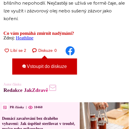
břišního nepohodlí. Nejčastěji se užívá ve formě čaje, ale
lze využít i zázvorový olej nebo sušený zázvor jako
koření.
Co vám pomáhá zmírnit nadýmání?
Zdroj:
Heathline
Diskuze
0
Vstoupit do diskuze
Autor článku
Redakce JakZdravě
PR články
|
10460
Domácí zavařování bez drahého
vybavení: Jak úspěšně sterilovat v troubě,
myčce nebo mikrovlnce