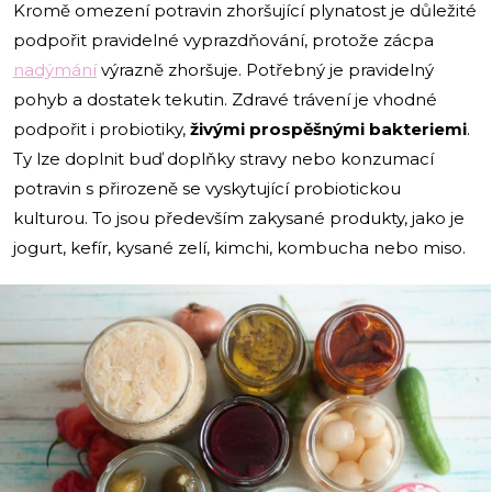
Kromě omezení potravin zhoršující plynatost je důležité
podpořit pravidelné vyprazdňování, protože zácpa
nadýmání
výrazně zhoršuje. Potřebný je pravidelný
pohyb a dostatek tekutin. Zdravé trávení je vhodné
podpořit i probiotiky,
živými prospěšnými bakteriemi
.
Ty lze doplnit buď doplňky stravy nebo konzumací
potravin s přirozeně se vyskytující probiotickou
kulturou. To jsou především zakysané produkty, jako je
jogurt, kefír, kysané zelí, kimchi, kombucha nebo miso.