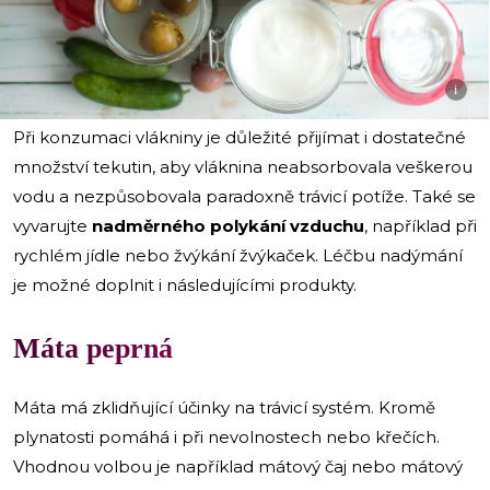
i
Při konzumaci vlákniny je důležité přijímat i dostatečné
množství tekutin, aby vláknina neabsorbovala veškerou
vodu a nezpůsobovala paradoxně trávicí potíže. Také se
vyvarujte
nadměrného polykání vzduchu
, například při
rychlém jídle nebo žvýkání žvýkaček. Léčbu nadýmání
je možné doplnit i následujícími produkty.
Máta peprná
Máta má zklidňující účinky na trávicí systém. Kromě
plynatosti pomáhá i při nevolnostech nebo křečích.
Vhodnou volbou je například mátový čaj nebo mátový