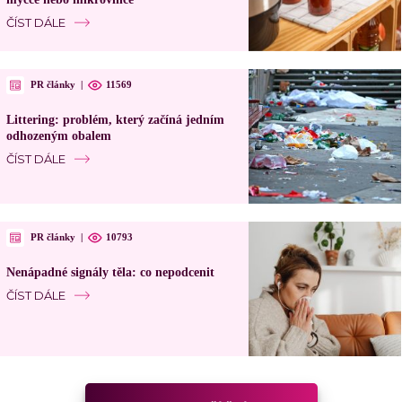
ČÍST DÁLE
PR články
|
11569
Littering: problém, který začíná jedním
odhozeným obalem
ČÍST DÁLE
PR články
|
10793
Nenápadné signály těla: co nepodcenit
ČÍST DÁLE