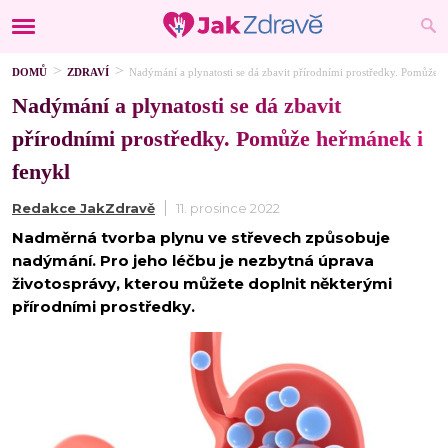
DOMŮ
ZDRAVÍ
Nadýmání a plynatosti se dá zbavit přírodními prostředky. Pomůže 
Nadýmání a plynatosti se dá zbavit
přírodními prostředky. Pomůže heřmánek i
fenykl
Redakce JakZdravě
11. prosince 2022
Nadměrná tvorba plynu ve střevech způsobuje
nadýmání. Pro jeho léčbu je nezbytná úprava
životosprávy, kterou můžete doplnit některými
přírodními prostředky.