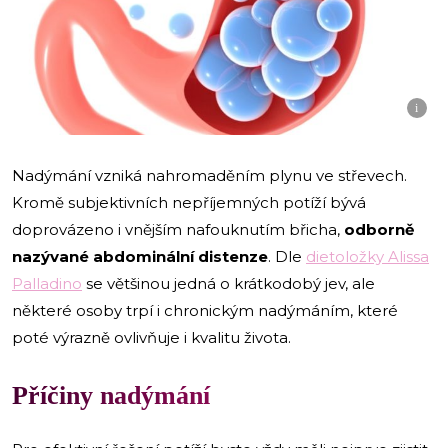
i
Nadýmání vzniká nahromaděním plynu ve střevech.
Kromě subjektivních nepříjemných potíží bývá
doprovázeno i vnějším nafouknutím břicha,
odborně
nazývané abdominální distenze
. Dle
dietoložky Alissa
Palladino
se většinou jedná o krátkodobý jev, ale
některé osoby trpí i chronickým nadýmáním, které
poté výrazně ovlivňuje i kvalitu života.
Příčiny nadýmání