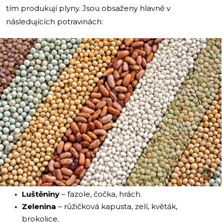
tím produkují plyny. Jsou obsaženy hlavně v
následujících potravinách:
i
Luštěniny
– fazole, čočka, hrách.
Zelenina
– růžičková kapusta, zelí, květák,
brokolice.