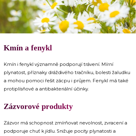
i
Kmín a fenykl
Kmín i fenykl významně podporují trávení. Mírní
plynatost, příznaky dráždivého tračníku, bolesti žaludku
a mohou pomoci řešit zácpu i průjem. Fenykl má také
protiplísňové a antibakteriální účinky.
Zázvorové produkty
Zázvor má schopnost zmírňovat nevolnost, zvracení a
podporuje chuť k jídlu. Snižuje pocity plynatosti a