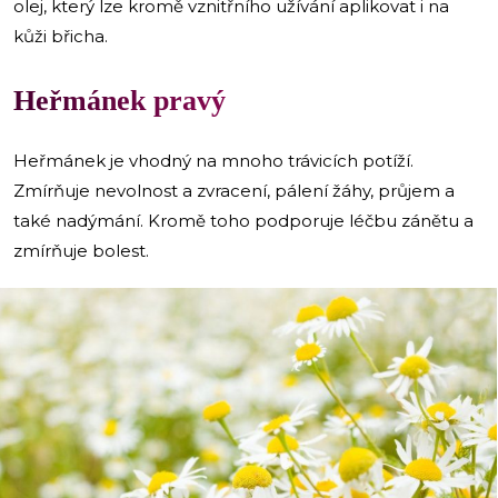
olej, který lze kromě vznitřního užívání aplikovat i na
kůži břicha.
Heřmánek pravý
Heřmánek je vhodný na mnoho trávicích potíží.
Zmírňuje nevolnost a zvracení, pálení žáhy, průjem a
také nadýmání. Kromě toho podporuje léčbu zánětu a
zmírňuje bolest.