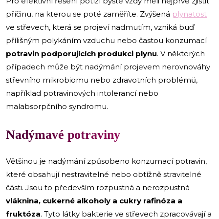
Pro efektivní řešení potíží byste vždy měli nejprve zjistit
příčinu, na kterou se poté zaměříte. Zvýšená
plynatost
ve střevech, která se projeví nadmutím, vzniká buď
přílišným polykáním vzduchu nebo častou konzumací
potravin podporujících produkci plynu
. V některých
případech může být nadýmání projevem nerovnováhy
střevního mikrobiomu nebo zdravotních problémů,
například potravinových intolerancí nebo
malabsorpčního syndromu.
Nadýmavé potraviny
Většinou je nadýmání způsobeno konzumací potravin,
které obsahují nestravitelné nebo obtížně stravitelné
části. Jsou to především rozpustná a nerozpustná
vláknina, cukerné alkoholy a cukry rafinóza a
fruktóza
. Tyto látky bakterie ve střevech zpracovávají a