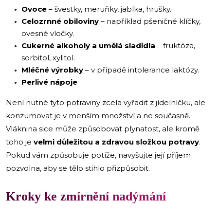
Ovoce
– švestky, meruňky, jablka, hrušky.
Celozrnné obiloviny
– například pšeničné klíčky,
ovesné vločky.
Cukerné alkoholy a umělá sladidla
– fruktóza,
sorbitol, xylitol.
Mléčné výrobky
– v případě intolerance laktózy.
Perlivé nápoje
Není nutné tyto potraviny zcela vyřadit z jídelníčku, ale
konzumovat je v menším množství a ne současně.
Vláknina sice může způsobovat plynatost, ale kromě
toho je
velmi důležitou a zdravou složkou potravy
.
Pokud vám způsobuje potíže, navyšujte její příjem
pozvolna, aby se tělo stihlo přizpůsobit.
Kroky ke zmírnění nadýmání