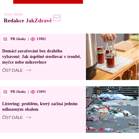
Autor článku
Redakce JakZdravě
PR články
|
13982
Domácí zavařování bez drahého
vybavení: Jak úspěšně sterilovat v troubě,
myčce nebo mikrovlnce
ČÍST DÁLE
PR články
|
15091
Littering: problém, který začíná jedním
odhozeným obalem
ČÍST DÁLE