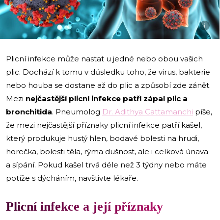
i
Plicní infekce může nastat u jedné nebo obou vašich
plic. Dochází k tomu v důsledku toho, že virus, bakterie
nebo houba se dostane až do plic a způsobí zde zánět.
Mezi
nejčastější plicní infekce patří zápal plic a
bronchitida
. Pneumolog
Dr. Adithya Cattamanchi
píše,
že mezi nejčastější příznaky plicní infekce patří kašel,
který produkuje hustý hlen, bodavé bolesti na hrudi,
horečka, bolesti těla, rýma dušnost, ale i celková únava
a sípání. Pokud kašel trvá déle než 3 týdny nebo máte
potíže s dýcháním, navštivte lékaře.
Plicní infekce a její příznaky