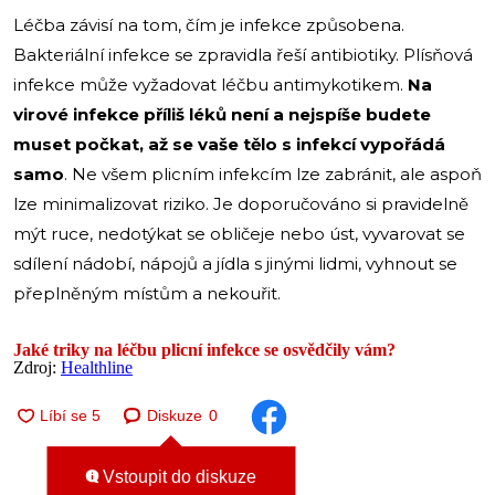
Léčba závisí na tom, čím je infekce způsobena.
Bakteriální infekce se zpravidla řeší antibiotiky. Plísňová
infekce může vyžadovat léčbu antimykotikem.
Na
virové infekce příliš léků není a nejspíše budete
muset počkat, až se vaše tělo s infekcí vypořádá
samo
. Ne všem plicním infekcím lze zabránit, ale aspoň
lze minimalizovat riziko. Je doporučováno si pravidelně
mýt ruce, nedotýkat se obličeje nebo úst, vyvarovat se
sdílení nádobí, nápojů a jídla s jinými lidmi, vyhnout se
přeplněným místům a nekouřit.
Jaké triky na léčbu plicní infekce se osvědčily vám?
Zdroj:
Healthline
Diskuze
0
Vstoupit do diskuze