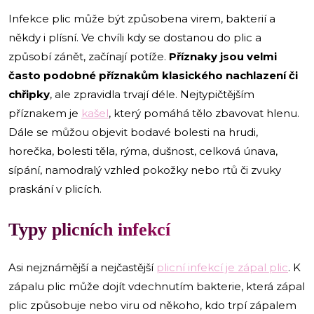
Infekce plic může být způsobena virem, bakterií a
někdy i plísní. Ve chvíli kdy se dostanou do plic a
způsobí zánět, začínají potíže.
Příznaky jsou velmi
často podobné příznakům klasického nachlazení či
chřipky
, ale zpravidla trvají déle. Nejtypičtějším
příznakem je
kašel
, který pomáhá tělo zbavovat hlenu.
Dále se můžou objevit bodavé bolesti na hrudi,
horečka, bolesti těla, rýma, dušnost, celková únava,
sípání, namodralý vzhled pokožky nebo rtů či zvuky
praskání v plicích.
Typy plicních infekcí
Asi nejznámější a nejčastější
plicní infekcí je zápal plic
. K
zápalu plic může dojít vdechnutím bakterie, která zápal
plic způsobuje nebo viru od někoho, kdo trpí zápalem