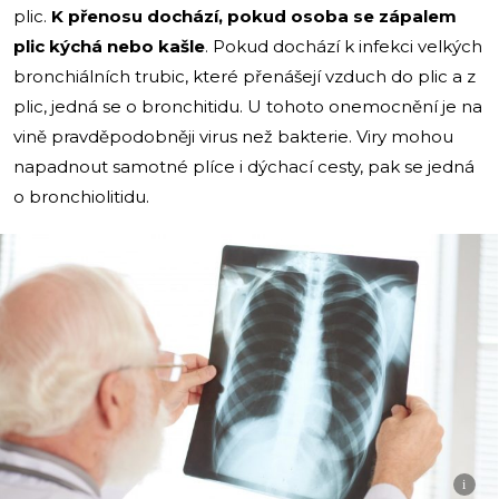
plic.
K přenosu dochází, pokud osoba se zápalem
plic kýchá nebo kašle
. Pokud dochází k infekci velkých
bronchiálních trubic, které přenášejí vzduch do plic a z
plic, jedná se o bronchitidu. U tohoto onemocnění je na
vině pravděpodobněji virus než bakterie. Viry mohou
napadnout samotné plíce i dýchací cesty, pak se jedná
o bronchiolitidu.
i