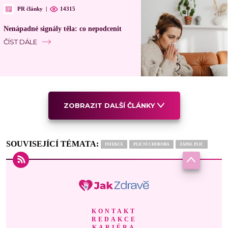
PR články
|
14315
Nenápadné signály těla: co nepodcenit
ČÍST DÁLE
ZOBRAZIT DALŠÍ ČLÁNKY
SOUVISEJÍCÍ TÉMATA:
INFEKCE
PLICNÍ CHOROBA
ZÁPAL PLIC
KONTAKT
REDAKCE
KARIÉRA