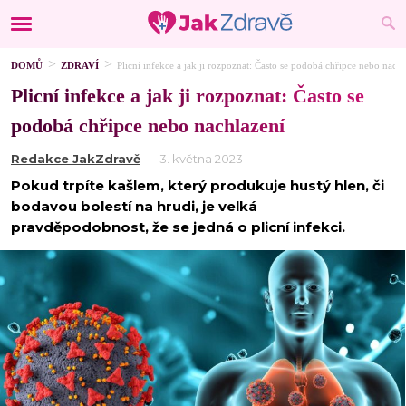
DOMŮ
ZDRAVÍ
Plicní infekce a jak ji rozpoznat: Často se podobá chřipce nebo nachl
Plicní infekce a jak ji rozpoznat: Často se
podobá chřipce nebo nachlazení
Redakce JakZdravě
3. května 2023
Pokud trpíte kašlem, který produkuje hustý hlen, či
bodavou bolestí na hrudi, je velká
pravděpodobnost, že se jedná o plicní infekci.