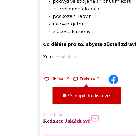
podvýživa spojená s řídnutím kostí
jaterní encefalopatie
poškození ledvin
rakovina jater
žlučové kameny
Co děláte pro to, abyste zůstali zdrav
Zdroj:
Healthline
Diskuze
0
Vstoupit do diskuze
Autor článku
Redakce JakZdravě