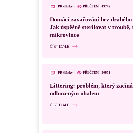
PR články
|
PŘEČTENÍ:
49742
Domácí zavařování bez drahého
Jak úspěšně sterilovat v troubě
mikrovlnce
ČÍST DÁLE
PR články
|
PŘEČTENÍ:
50851
Littering: problém, který začín
odhozeným obalem
ČÍST DÁLE