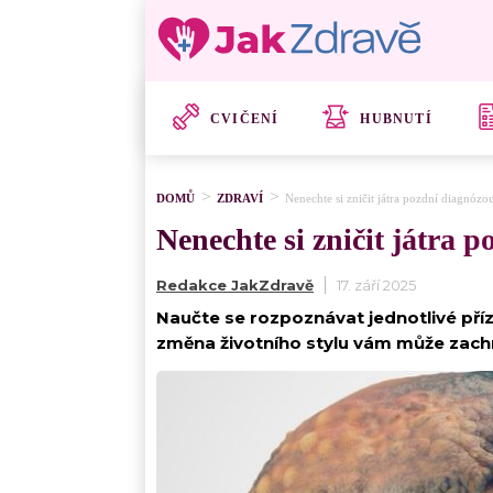
CVIČENÍ
HUBNUTÍ
DOMŮ
ZDRAVÍ
Nenechte si zničit játra pozdní diagnózo
Nenechte si zničit játra 
Redakce JakZdravě
17. září 2025
Naučte se rozpoznávat jednotlivé příz
změna životního stylu vám může zachrá