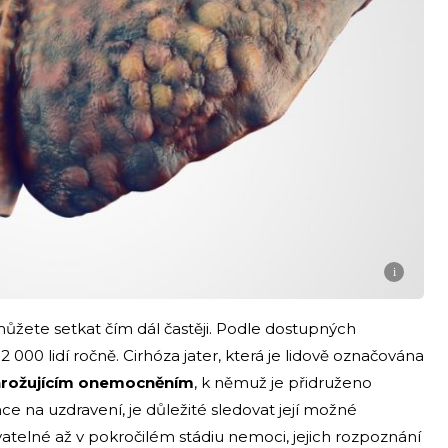
i
můžete setkat čím dál častěji. Podle dostupných
 000 lidí ročně. Cirhóza jater, která je lidově označována
ohrožujícím onemocněním
, k němuž je přidruženo
ce na uzdravení, je důležité sledovat její možné
telné až v pokročilém stádiu nemoci, jejich rozpoznání