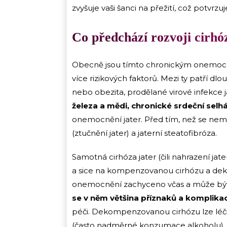
zvyšuje vaši šanci na přežití, což potvrzuj
Co předchází rozvoji cirhó
Obecně jsou tímto chronickým onemocněn
více rizikových faktorů. Mezi ty patří
nebo obezita, prodělané virové infekce ja
železa a mědi, chronické srdeční selhá
onemocnění jater. Před tím, než se nem
(ztučnění jater) a jaterní steatofibróza.
Samotná cirhóza jater (čili nahrazení jat
a sice na kompenzovanou cirhózu a dek
onemocnění zachyceno včas a může být 
se v něm většina příznaků a komplikac
péči. Dekompenzovanou cirhózu lze léčit
(často nadměrné konzumace alkoholu).