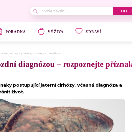
PORADNA
VÝŽIVA
ZDRAVÍ
u – rozpoznejte příznaky cirhózy co nejdříve
pozdní diagnózou – rozpoznejte přízna
naky postupující jaterní cirhózy. Včasná diagnóza a
nit život.