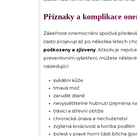
Příznaky a komplikace on
Zákeřnost onemocnění spočívá především
často projevují až po několika letech chor
poškozeny a zjizveny
. Ačkoliv je nejví
preventivním vyšetření, můžete některé
následující:
svědění kůže
tmavá moč
zarudlé dlaně
nevysvětlitelné hubnutí (zejména n
trávicí a střevní obtíže
chronická únava a nechutenství
zvýšená krvácivost a tvorba podlitin
bolest v pravé horní části břicha (po