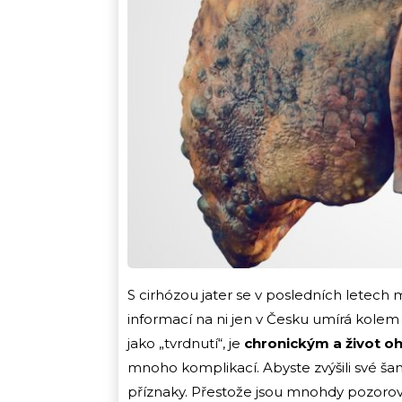
S cirhózou jater se v posledních letech 
informací na ni jen v Česku umírá kolem 2
jako „tvrdnutí“, je
chronickým a život 
mnoho komplikací. Abyste zvýšili své šan
příznaky. Přestože jsou mnohdy pozorova