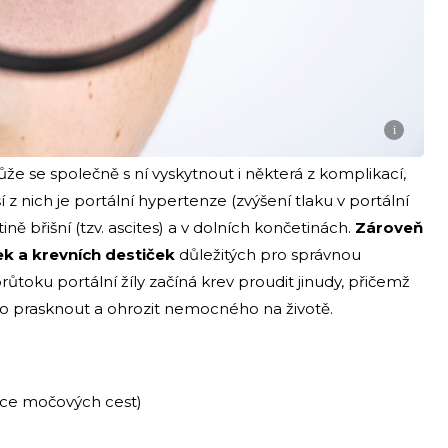
i
ůže se společně s ní vyskytnout i některá z komplikací,
ší z nich je portální hypertenze (zvýšení tlaku v portální
ině břišní (tzv. ascites) a v dolních končetinách.
Zároveň
nek a krevních destiček
důležitých pro správnou
ůtoku portální žíly začíná krev proudit jinudy, přičemž
no prasknout a ohrozit nemocného na životě.
ekce močových cest)