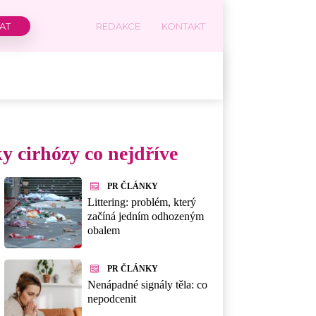
REDAKCE
KONTAKT
ky cirhózy co nejdříve
PR ČLÁNKY
Littering: problém, který
začíná jedním odhozeným
obalem
PR ČLÁNKY
Nenápadné signály těla: co
nepodcenit