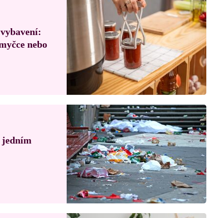
 vybavení:
, myčce nebo
á jedním