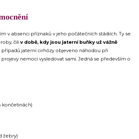
emocnění
 v absenci příznaků v jeho počátečních stádiích. Ty se
oby, čili
v době, kdy jsou jaterní buňky už vážně
ce případů jaterní cirhózy objeveno náhodou při
 projevy nemoci vysledovat sami. Jedná se především o
a končetinách)
d žebry)