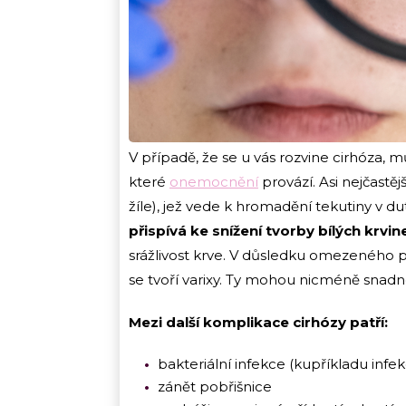
V případě, že se u vás rozvine cirhóza, m
které
onemocnění
provází. Asi nejčastěj
žíle), jež vede k hromadění tekutiny v dut
přispívá ke snížení tvorby bílých krvi
srážlivost krve. V důsledku omezeného pr
se tvoří varixy. Ty mohou nicméně snad
Mezi další komplikace cirhózy patří:
bakteriální infekce (kupříkladu inf
zánět pobřišnice