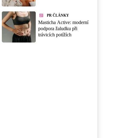
PR ČLÁNKY
Masticha Active: moderní
podpora žaludku při
trávicích potížích