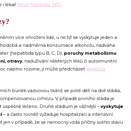
e i lékař
Kevin Martinez, MD
.
zy?
ím více ohroženi lidé, u nichž se vyskytuje jeden a
 dlouhodobá a nadměrná konzumace alkoholu, nadváha
ter (hepatitida typu B, C, D),
poruchy metabolismu
ní, otravy
, nadužívání některých léků či autoimunitní
oc naplno rozvine, jí může předcházet
steatóza
erních buněk vazivovou tkání) se poté dělí na dvě stádia,
ompenzovanou cirhózu. V případě prvního stádia je
úspěšně léčeno. Druhé stádium je vážnější –
vyskytuje
í
– a často rovněž vyžaduje hospitalizaci a intenzivní
 jen v případě, že se nemocný vzdá příčiny svého stavu