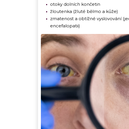
otoky dolních končetin
žloutenka (žluté bělmo a kůže)
zmatenost a obtížné vyslovování (je
encefalopatii)