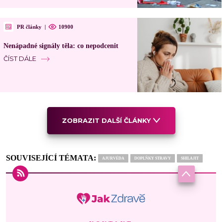
PR články
|
10900
Nenápadné signály těla: co nepodcenit
ČÍST DÁLE
ZOBRAZIT DALŠÍ ČLÁNKY
SOUVISEJÍCÍ TÉMATA:
AJURVÉDA
DOPLŇKY STRAVY
SHILAJIT