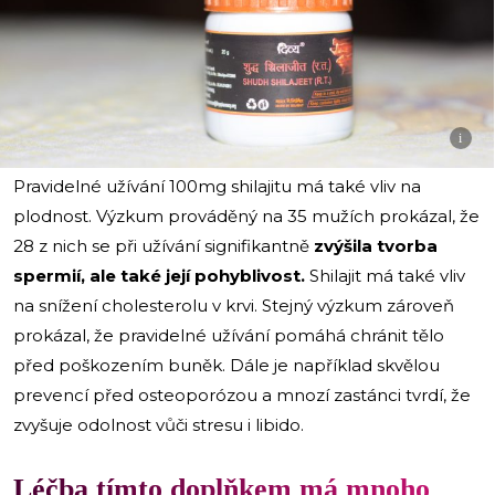
i
Pravidelné užívání 100mg shilajitu má také vliv na
plodnost. Výzkum prováděný na 35 mužích prokázal, že
28 z nich se při užívání signifikantně
zvýšila tvorba
spermií, ale také její pohyblivost.
Shilajit má také vliv
na snížení cholesterolu v krvi. Stejný výzkum zároveň
prokázal, že pravidelné užívání pomáhá chránit tělo
před poškozením buněk. Dále je například skvělou
prevencí před osteoporózou a mnozí zastánci tvrdí, že
zvyšuje odolnost vůči stresu i libido.
Léčba tímto doplňkem má mnoho