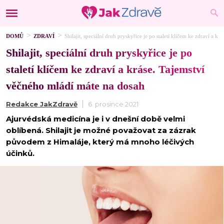
DOMŮ
ZDRAVÍ
Shilajit, speciální druh pryskyřice je po staletí klíčem ke zdraví a 
Shilajit, speciální druh pryskyřice je po
staletí klíčem ke zdraví a kráse. Tajemství
věčného mládí máte na dosah
Redakce JakZdravě
6. prosince 2021
Ajurvédská medicína je i v dnešní době velmi
oblíbená. Shilajit je možné považovat za zázrak
původem z Himaláje, který má mnoho léčivých
účinků.