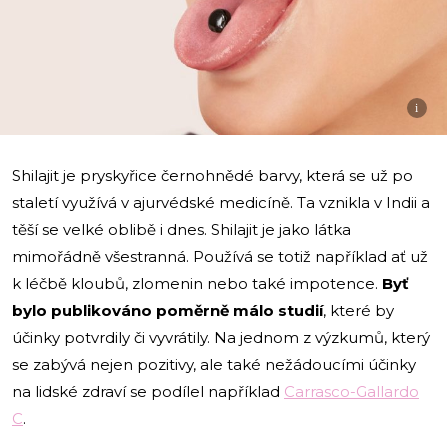
i
Shilajit je pryskyřice černohnědé barvy, která se už po
staletí využívá v ajurvédské medicíně. Ta vznikla v Indii a
těší se velké oblibě i dnes. Shilajit je jako látka
mimořádně všestranná. Používá se totiž například ať už
k léčbě kloubů, zlomenin nebo také impotence.
Byť
bylo publikováno poměrně málo studií
, které by
účinky potvrdily či vyvrátily. Na jednom z výzkumů, který
se zabývá nejen pozitivy, ale také nežádoucími účinky
na lidské zdraví se podílel například
Carrasco-Gallardo
C
.