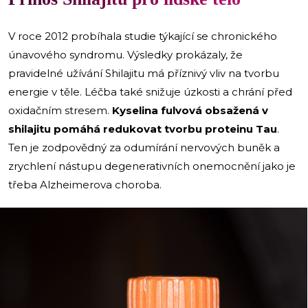
V roce 2012 probíhala studie týkající se chronického
únavového syndromu. Výsledky prokázaly, že
pravidelné užívání Shilajitu má příznivý vliv na tvorbu
energie v těle. Léčba také snižuje úzkosti a chrání před
oxidačním stresem.
Kyselina fulvová obsažená v
shilajitu pomáhá redukovat tvorbu proteinu Tau
.
Ten je zodpovědný za odumírání nervových buněk a
zrychlení nástupu degenerativních onemocnění jako je
třeba Alzheimerova choroba.