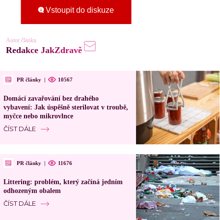
Vstoupit do diskuze
Autor článku
Redakce JakZdravě
PR články
|
10567
Domácí zavařování bez drahého
vybavení: Jak úspěšně sterilovat v troubě,
myčce nebo mikrovlnce
ČÍST DÁLE
PR články
|
11676
Littering: problém, který začíná jedním
odhozeným obalem
ČÍST DÁLE