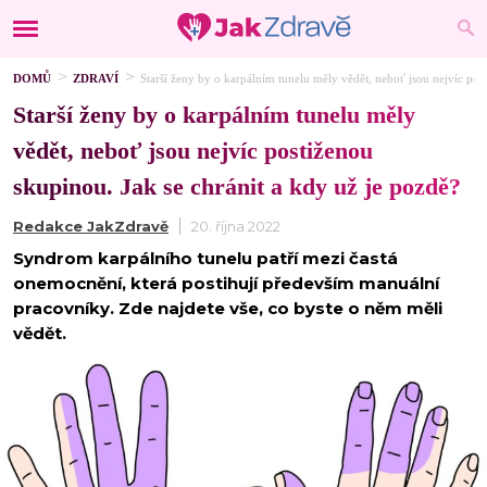
DOMŮ
ZDRAVÍ
Starší ženy by o karpálním tunelu měly vědět, neboť jsou nejvíc pos
Starší ženy by o karpálním tunelu měly
vědět, neboť jsou nejvíc postiženou
skupinou. Jak se chránit a kdy už je pozdě?
Redakce JakZdravě
20. října 2022
Syndrom karpálního tunelu patří mezi častá
onemocnění, která postihují především manuální
pracovníky. Zde najdete vše, co byste o něm měli
vědět.