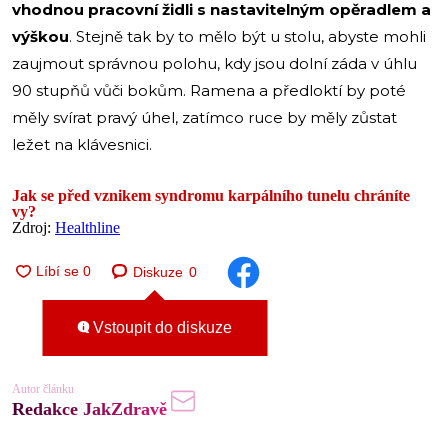
vhodnou pracovní židli s nastavitelným opěradlem a
výškou
. Stejně tak by to mělo být u stolu, abyste mohli
zaujmout správnou polohu, kdy jsou dolní záda v úhlu
90 stupňů vůči bokům. Ramena a předloktí by poté
měly svírat pravý úhel, zatímco ruce by měly zůstat
ležet na klávesnici.
Jak se před vznikem syndromu karpálního tunelu chráníte
vy?
Zdroj:
Healthline
Diskuze
0
Vstoupit do diskuze
Autor článku
Redakce JakZdravě