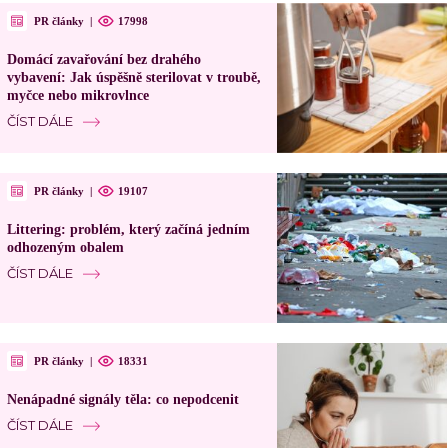
PR články
|
17998
Domácí zavařování bez drahého
vybavení: Jak úspěšně sterilovat v troubě,
myčce nebo mikrovlnce
ČÍST DÁLE
PR články
|
19107
Littering: problém, který začíná jedním
odhozeným obalem
ČÍST DÁLE
PR články
|
18331
Nenápadné signály těla: co nepodcenit
ČÍST DÁLE