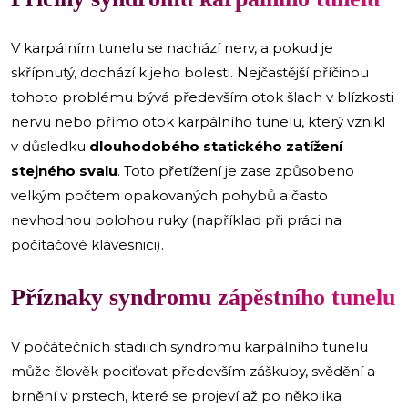
V karpálním tunelu se nachází nerv, a pokud je
skřípnutý, dochází k jeho bolesti. Nejčastější příčinou
tohoto problému bývá především otok šlach v blízkosti
nervu nebo přímo otok karpálního tunelu, který vznikl
v důsledku
dlouhodobého statického zatížení
stejného svalu
. Toto přetížení je zase způsobeno
velkým počtem opakovaných pohybů a často
nevhodnou polohou ruky (například při práci na
počítačové klávesnici).
Příznaky syndromu zápěstního tunelu
V počátečních stadiích syndromu karpálního tunelu
může člověk pociťovat především záškuby, svědění a
brnění v prstech, které se projeví až po několika