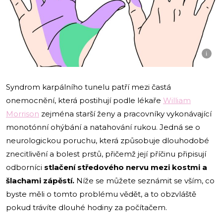
i
Syndrom karpálního tunelu patří mezi častá
onemocnění, která postihují podle lékaře
William
Morrison
zejména starší ženy a pracovníky vykonávající
monotónní ohýbání a natahování rukou. Jedná se o
neurologickou poruchu, která způsobuje dlouhodobé
znecitlivění a bolest prstů, přičemž její příčinu připisují
odborníci
stlačení středového nervu mezi kostmi a
šlachami zápěstí.
Níže se můžete seznámit se vším, co
byste měli o tomto problému vědět, a to obzvláště
pokud trávíte dlouhé hodiny za počítačem.