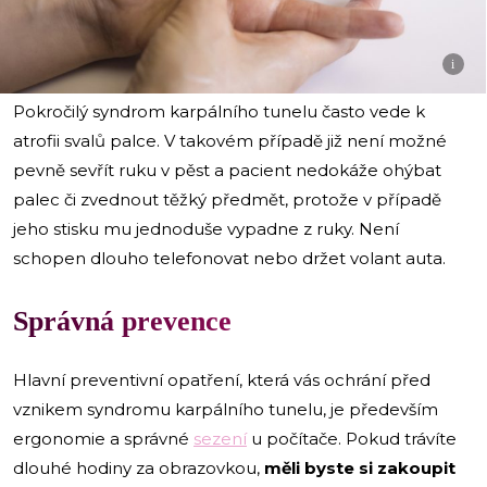
i
Pokročilý syndrom karpálního tunelu často vede k
atrofii svalů palce. V takovém případě již není možné
pevně sevřít ruku v pěst a pacient nedokáže ohýbat
palec či zvednout těžký předmět, protože v případě
jeho stisku mu jednoduše vypadne z ruky. Není
schopen dlouho telefonovat nebo držet volant auta.
Správná prevence
Hlavní preventivní opatření, která vás ochrání před
vznikem syndromu karpálního tunelu, je především
ergonomie a správné
sezení
u počítače. Pokud trávíte
dlouhé hodiny za obrazovkou,
měli byste si zakoupit