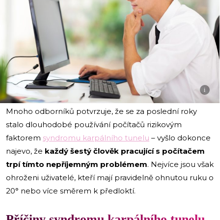
i
Mnoho odborníků potvrzuje, že se za poslední roky
stalo dlouhodobé používání počítačů rizikovým
faktorem
syndromu karpálního tunelu
– vyšlo dokonce
najevo, že
každý šestý člověk pracující s počítačem
trpí tímto nepříjemným problémem
. Nejvíce jsou však
ohroženi uživatelé, kteří mají pravidelně ohnutou ruku o
20° nebo více směrem k předloktí.
Příčiny syndromu karpálního tunelu