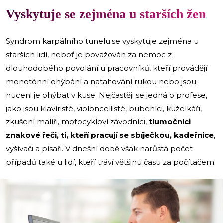
Vyskytuje se zejména u starších žen
Syndrom karpálního tunelu se vyskytuje zejména u
starších lidí, neboť je považován za nemoc z
dlouhodobého povolání u pracovníků, kteří provádějí
monotónní ohýbání a natahování rukou nebo jsou
nuceni je ohýbat v kuse. Nejčastěji se jedná o profese,
jako jsou klavíristé, violoncellisté, bubeníci, kuželkáři,
zkušení malíři, motocykloví závodníci,
tlumočníci
znakové řeči, ti, kteří pracují se sbíječkou, kadeřnice
,
vyšívači a písaři. V dnešní době však narůstá počet
případů také u lidí, kteří tráví většinu času za počítačem.