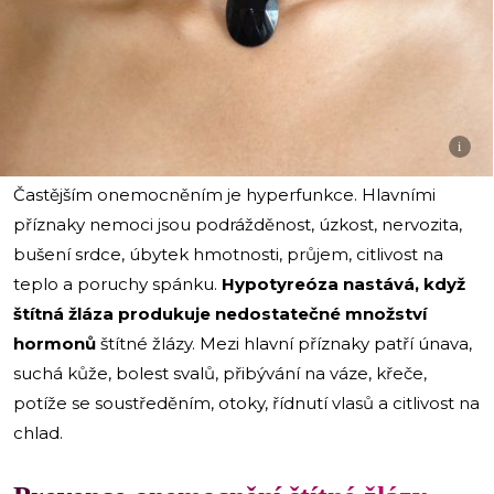
i
Častějším onemocněním je hyperfunkce. Hlavními
příznaky nemoci jsou podrážděnost, úzkost, nervozita,
bušení srdce, úbytek hmotnosti, průjem, citlivost na
teplo a poruchy spánku.
Hypotyreóza nastává, když
štítná žláza produkuje nedostatečné množství
hormonů
štítné žlázy. Mezi hlavní příznaky patří únava,
suchá kůže, bolest svalů, přibývání na váze, křeče,
potíže se soustředěním, otoky, řídnutí vlasů a citlivost na
chlad.