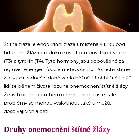
i
Štítná žláza je endokrinní žláza umístěná v krku pod
hrtanem. Žláza produkuje dva hormony: trijodtyronin
(T3) a tyroxin (T4). Tyto hormony jsou odpovědné za
regulaci energie, růstu a metabolismu. Poruchy štítné
žlázy jsou v dnešní době zcela běžné. U přibližně 1 z 20
lidí se během života rozvine onemocnění štítné žlázy.
Ženy trpí tímto druhem onemocnění častěji, ale
problémy se mohou vyskytnout také u mužů,
dospívajících a dětí.
Druhy onemocnění štítné žlázy