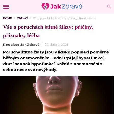
DOMŮ
ZDRAVÍ
Vše o poruchách štítné žlázy: příčiny, příznaky, léčba
Vše o poruchách štítné žlázy: příčiny,
příznaky, léčba
Redakce JakZdravě
27. dubna 2021
Poruchy štítné žlázy jsou v lidské populaci poměrně
běžným onemocněním. Jedni trpí její hyperfunkcí,
druzí naopak hypofunkcí. Každé z onemocnění s
sebou nese své nevýhody.