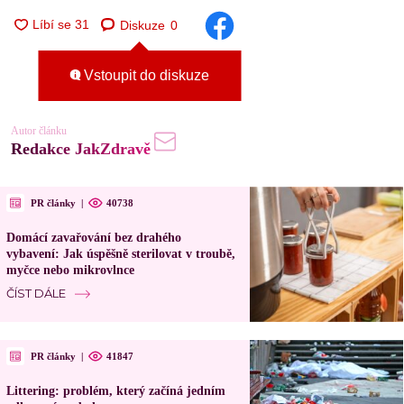
Diskuze
0
Vstoupit do diskuze
Autor článku
Redakce JakZdravě
PR články
|
40738
Domácí zavařování bez drahého
vybavení: Jak úspěšně sterilovat v troubě,
myčce nebo mikrovlnce
ČÍST DÁLE
PR články
|
41847
Littering: problém, který začíná jedním