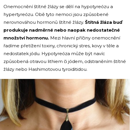
Onemocnění štítné žlázy se dělí na hypotyreózu a
hypertyreózu. Obě tyto nemoci jsou způsobené
nerovnováhou hormonů štítné žlázy.
Štítná žláza buď
produkuje nadměrné nebo naopak nedostatečné
množství hormonu.
Mezi hlavní příčiny onemocnění
řadíme přetížení toxiny, chronický stres, kovy v těle a
nedostatek jódu. Hypotyreóza může být navíc
způsobená otravou lithiem či jódem, odstraněním štítné
žlázy nebo Hashimotovou tyroiditidou.