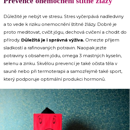
Prevence onemocnění štítné žlázy
Důležité je nebýt ve stresu. Stres vyčerpává nadledviny
a to vede k riziku onemocnění štítné žlázy. Dobré je
proto meditovat, cvičit jógu, dechová cvičení a chodit do
přírody.
Důležitá je i správná výživa.
Omezte příjem
sladkostí a rafinovaných potravin. Naopak jezte
potraviny s obsahem jódu, omega 3 mastných kyselin,
selenu a zinku. Skvělou prevencí je také očista těla v
sauně nebo při termoterapii a samozřejmě také sport,
který podporuje optimální produkci hormonů.