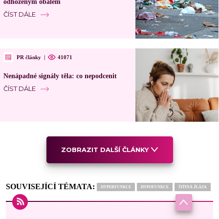
odhozeným obalem
ČÍST DÁLE
PR články
|
41071
Nenápadné signály těla: co nepodcenit
ČÍST DÁLE
ZOBRAZIT DALŠÍ ČLÁNKY
SOUVISEJÍCÍ TÉMATA:
HYPERFUNKCE
HYPOFUNKCE
ŠTÍTNÁ ŽLÁZA