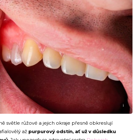
i
ě světle růžové a jejich okraje přesně obkreslují
afialovělý až
purpurový odstín, ať už v důsledku
tavů
. Jak upozorňuje zdravotní sestra
Deborah