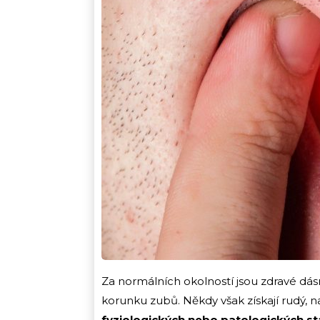
Za normálních okolností jsou zdravé dásn
korunku zubů. Někdy však získají rudý, n
fyziologických nebo patologických s