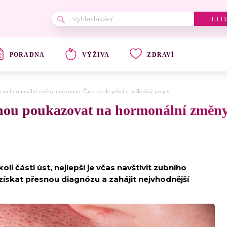
PORADNA
VÝŽIVA
ZDRAVÍ
 na hormonální změny i rakovinu. Často se ale jedná o neškodný projev
hou poukazovat na hormonální změny i
i části úst, nejlepší je včas navštívit zubního
ískat přesnou diagnózu a zahájit nejvhodnější