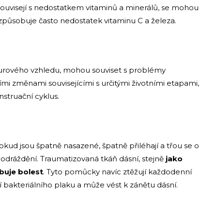
 souvisejí s nedostatkem vitaminů a minerálů, se mohou
 způsobuje často nedostatek vitaminu C a železa.
rpurového vzhledu, mohou souviset s problémy
 změnami souvisejícími s určitými životními etapami,
nstruační cyklus.
kud jsou špatně nasazené, špatně přiléhají a třou se o
podráždění. Traumatizovaná tkáň dásní, stejně
jako
buje bolest
. Tyto pomůcky navíc ztěžují každodenní
bakteriálního plaku a může vést k zánětu dásní.