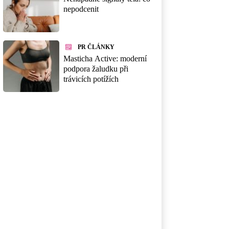
nepodcenit
PR ČLÁNKY
Masticha Active: moderní
podpora žaludku při
trávicích potížích