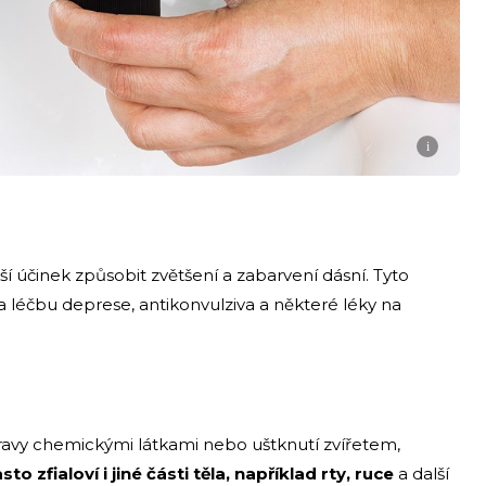
i
í účinek způsobit zvětšení a zabarvení dásní. Tyto
 léčbu deprese, antikonvulziva a některé léky na
avy chemickými látkami nebo uštknutí zvířetem,
sto zfialoví i jiné části těla, například rty, ruce
a další