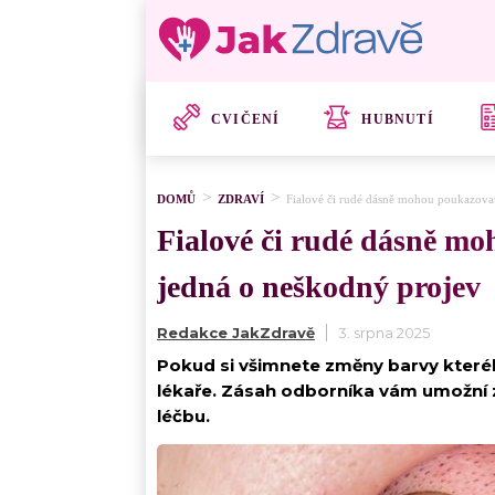
CVIČENÍ
HUBNUTÍ
DOMŮ
ZDRAVÍ
Fialové či rudé dásně mohou poukazovat
Fialové či rudé dásně mo
jedná o neškodný projev
Redakce JakZdravě
3. srpna 2025
Pokud si všimnete změny barvy kterékol
lékaře. Zásah odborníka vám umožní z
léčbu.