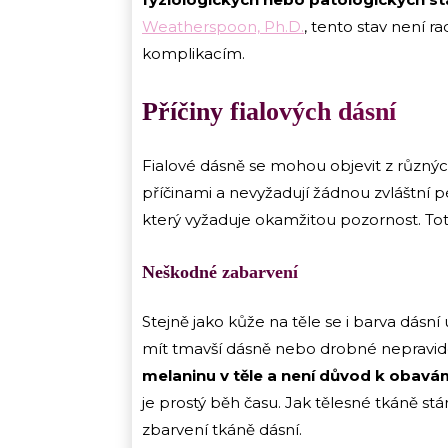
Weatherspoon, Ph.D.
, tento stav není 
komplikacím.
Příčiny fialových dásní
Fialové dásně se mohou objevit z různý
příčinami a nevyžadují žádnou zvláštní 
který vyžaduje okamžitou pozornost. Toto 
Neškodné zabarvení
Stejně jako kůže na těle se i barva dásní u
mít tmavší dásně nebo drobné nepravi
melaninu v těle a není důvod k obavá
je prostý běh času. Jak tělesné tkáně s
zbarvení tkáně dásní.