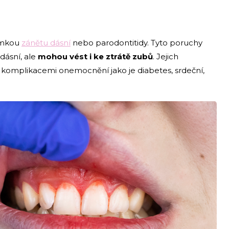
námkou
zánětu dásní
nebo parodontitidy. Tyto poruchy
dásní, ale
mohou vést i ke ztrátě zubů
. Jejich
 komplikacemi onemocnění jako je diabetes, srdeční,