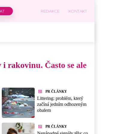
REDAKCE
KONTAKT
 rakovinu. Často se ale
PR ČLÁNKY
Littering: problém, který
začíná jedním odhozeným
obalem
PR ČLÁNKY
Nenápadné signály těla: co