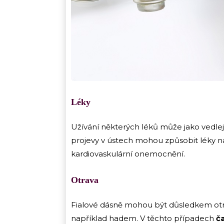
Léky
Užívání některých léků může jako vedlejš
projevy v ústech mohou způsobit léky na
kardiovaskulární onemocnění.
Otrava
Fialové dásně mohou být důsledkem otr
například hadem. V těchto případech
ča