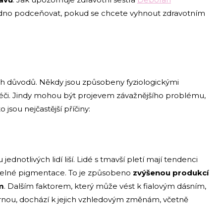
radno podceňovat, pokud se chcete vyhnout zdravotním
ch důvodů. Někdy jsou způsobeny fyziologickými
péči. Jindy mohou být projevem závažnějšího problému,
jsou nejčastější příčiny:
 jednotlivých lidí liší. Lidé s tmavší pletí mají tendenci
delné pigmentace. To je způsobeno
zvýšenou produkcí
m
. Dalším faktorem, který může vést k fialovým dásním,
tárnou, dochází k jejich vzhledovým změnám, včetně