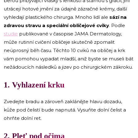
berou přibývající vrásky s lehkostí a stárnou s grácií, jiní
utrácejí hotové jmění za údajně zázračné krémy, další
vyhledají plastického chirurga. Mnoho lidí ale
sází na
zdravou stravu a speciální obličejové cviky
. Podle
studie
publikované v časopise JAMA Dermatology,
může rutinní cvičení obličeje skutečně zpomalit
neúprosný běh času. Těchto 10 cviků na obličej a krk
vám pomohou vypadat mladší, aniž byste se museli bát
nežádoucích následků a jizev po chirurgickém zákroku.
1. Vyhlazení krku
Zvedejte bradu a zároveň zaklánějte hlavu dozadu,
kůže pod čelistí bude napnutá. Vysuňte dolní čelist a
ohrňte dolní ret.
2. Pleť pod očima