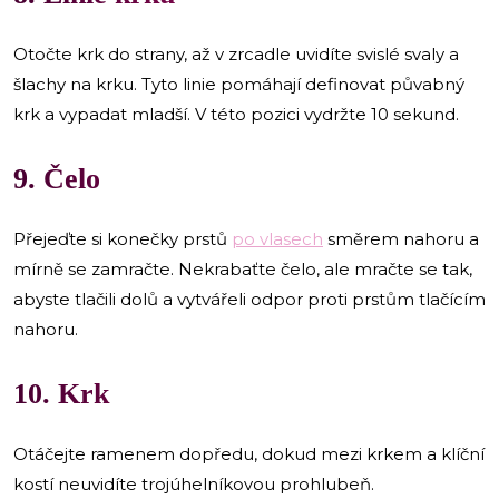
Otočte krk do strany, až v zrcadle uvidíte svislé svaly a
šlachy na krku. Tyto linie pomáhají definovat půvabný
krk a vypadat mladší. V této pozici vydržte 10 sekund.
9. Čelo
Přejeďte si konečky prstů
po vlasech
směrem nahoru a
mírně se zamračte. Nekrabaťte čelo, ale mračte se tak,
abyste tlačili dolů a vytvářeli odpor proti prstům tlačícím
nahoru.
10. Krk
Otáčejte ramenem dopředu, dokud mezi krkem a klíční
kostí neuvidíte trojúhelníkovou prohlubeň.