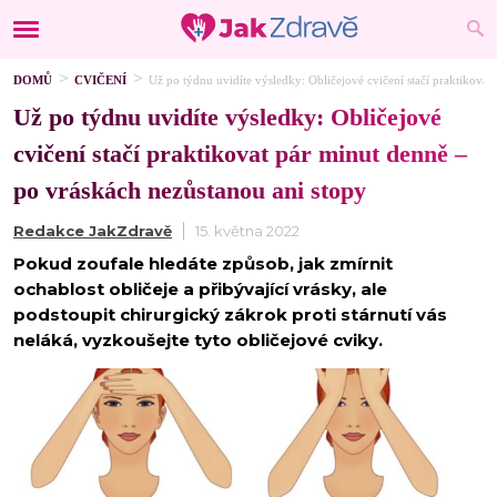
DOMŮ
CVIČENÍ
Už po týdnu uvidíte výsledky: Obličejové cvičení stačí praktikovat
Už po týdnu uvidíte výsledky: Obličejové
cvičení stačí praktikovat pár minut denně –
po vráskách nezůstanou ani stopy
Redakce JakZdravě
15. května 2022
Pokud zoufale hledáte způsob, jak zmírnit
ochablost obličeje a přibývající vrásky, ale
podstoupit chirurgický zákrok proti stárnutí vás
neláká, vyzkoušejte tyto obličejové cviky.