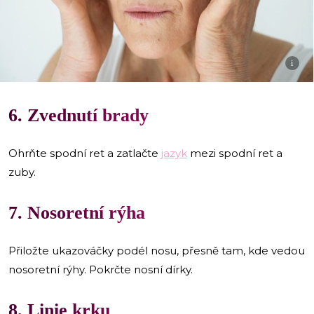
i
6. Zvednutí brady
Ohrňte spodní ret a zatlačte
jazyk
mezi spodní ret a
zuby.
7. Nosoretní rýha
Přiložte ukazováčky podél nosu, přesně tam, kde vedou
nosoretní rýhy. Pokrčte nosní dírky.
8. Linie krku