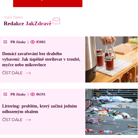
Autor článku
Redakce JakZdravě
PR články
|
85082
Domácí zavařování bez drahého
vybavení: Jak úspěšně sterilovat v troubě,
myčce nebo mikrovlnce
ČÍST DÁLE
PR články
|
86191
Littering: problém, který začíná jedním
odhozeným obalem
ČÍST DÁLE