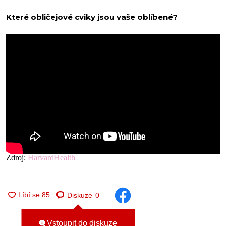
Které obličejové cviky jsou vaše oblíbené?
Zdroj:
HarvardHealth
Diskuze
0
Vstoupit do diskuze