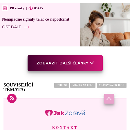
PR články
|
85415
Nenápadné signály těla: co nepodcenit
ČÍST DÁLE
ZOBRAZIT DALŠÍ ČLÁNKY
SOUVISEJÍCÍ
CVIČENÍ
VRÁSKY NA ČELE
VRÁSKY NA OBLIČEJI
TÉMATA:
KONTAKT