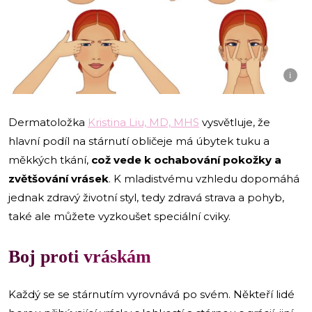
i
Dermatoložka
Kristina Liu, MD, MHS
vysvětluje, že
hlavní podíl na stárnutí obličeje má úbytek tuku a
měkkých tkání,
což vede k ochabování pokožky a
zvětšování vrásek
. K mladistvému vzhledu dopomáhá
jednak zdravý životní styl, tedy zdravá strava a pohyb,
také ale můžete vyzkoušet speciální cviky.
Boj proti vráskám
Každý se se stárnutím vyrovnává po svém. Někteří lidé