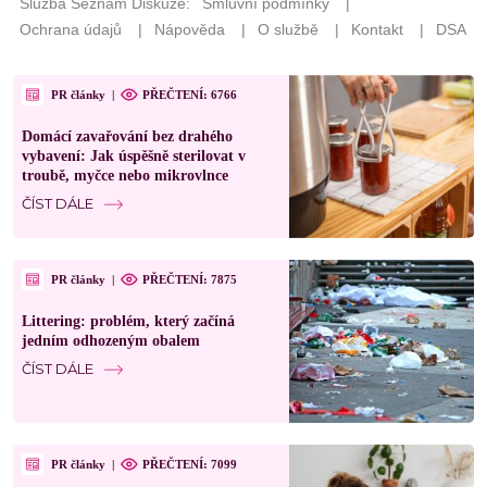
PR články
|
PŘEČTENÍ: 6766
Domácí zavařování bez drahého
vybavení: Jak úspěšně sterilovat v
troubě, myčce nebo mikrovlnce
ČÍST DÁLE
PR články
|
PŘEČTENÍ: 7875
Littering: problém, který začíná
jedním odhozeným obalem
ČÍST DÁLE
PR články
|
PŘEČTENÍ: 7099