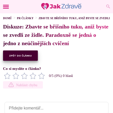
DOMŮ
PR ČLÁNKY
ZBAVTE SE BŘIŠNÍHO TUKU, ANIŽ BYSTE SE ZVEDLI 
Diskuze: Zbavte se břišního tuku, aniž byste
se zvedli ze židle. Paradoxně se jedná o
jedno z neúčinějších cvičení
ZPĚT DO ČLÁNKU
Co si myslíte o článku?
0
/5 (
0
%)
0
hlasů
Nahlásit chybu