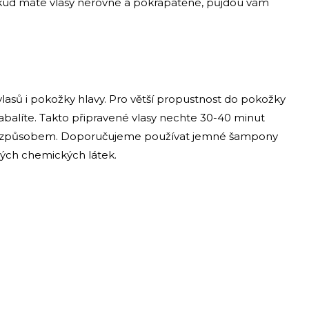
kud máte vlasy nerovné a pokrapatěné, půjdou vám
vlasů i pokožky hlavy. Pro větší propustnost do pokožky
zabalíte. Takto připravené vlasy nechte 30-40 minut
ým způsobem. Doporučujeme používat jemné šampony
ných chemických látek.