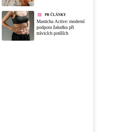
PR ČLÁNKY
Masticha Active: moderní
podpora žaludku při
trávicích potížích