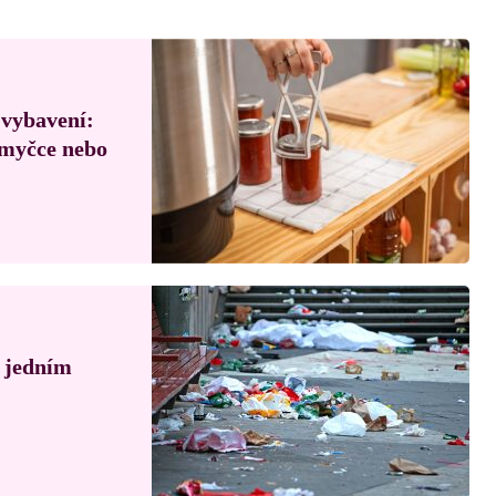
 vybavení:
, myčce nebo
á jedním