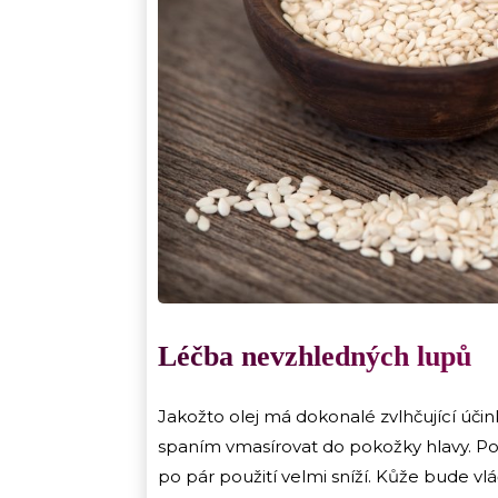
Léčba nevzhledných lupů
Jakožto olej má dokonalé zvlhčující úč
spaním vmasírovat do pokožky hlavy. Pok
po pár použití velmi sníží. Kůže bude 