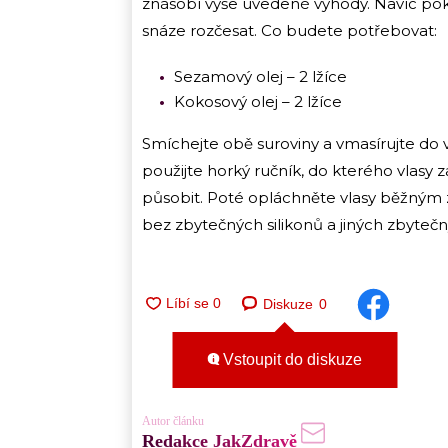
znásobí výše uvedené výhody. Navíc po
snáze rozčesat. Co budete potřebovat:
Sezamový olej – 2 lžíce
Kokosový olej – 2 lžíce
Smíchejte obě suroviny a vmasírujte do 
použijte horký ručník, do kterého vlasy 
působit. Poté opláchněte vlasy běžn
bez zbytečných silikonů a jiných zbyteč
Diskuze
0
Vstoupit do diskuze
Autor článku
Redakce JakZdravě