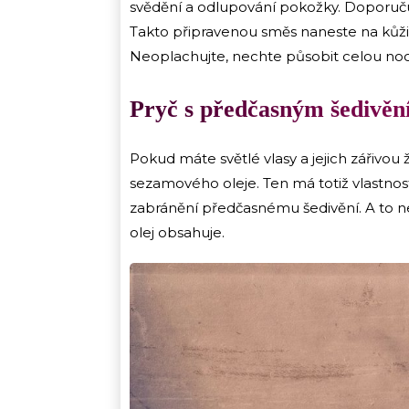
svědění a odlupování pokožky. Doporuču
Takto připravenou směs naneste na kůži 
Neoplachujte, nechte působit celou no
Pryč s předčasným šedivě
Pokud máte světlé vlasy a jejich zářivou
sezamového oleje. Ten má totiž vlastnos
zabránění předčasnému šedivění. A to nej
olej obsahuje.