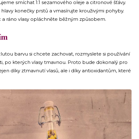
jeme smíchat 1:1 sezamového oleje a citronové šťávy.
hlavy konečky prstů a vmasírujte krouživými pohyby.
c a ráno vlasy opláchněte běžným způsobem.
ním
 žlutou barvu si chcete zachovat, rozmyslete si používání
ti, po kterých vlasy tmavnou. Proto bude dokonalý pro
en díky ztmavnutí vlasů, ale i díky antioxidantům, které