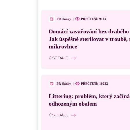
PR články
|
PŘEČTENÍ:
9113
Domácí zavařování bez drahého
Jak úspěšně sterilovat v troubě
mikrovlnce
ČÍST DÁLE
PR články
|
PŘEČTENÍ:
10222
Littering: problém, který začín
odhozeným obalem
ČÍST DÁLE