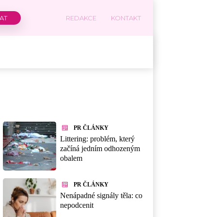
REDAKCE
KONTAKT
PR ČLÁNKY
Littering: problém, který
začíná jedním odhozeným
obalem
PR ČLÁNKY
Nenápadné signály těla: co
nepodcenit