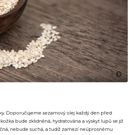
i
inky. Doporučujeme sezamový olej každý den před
ožka bude zklidněná, hydratována a výskyt lupů se již
vláčná, nebude suchá, a tudíž zamezí neúprosnému