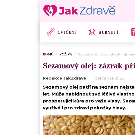
CVIČENÍ
HUBNUTÍ
DOMŮ
VÝŽIVA
Sezamový olej: zázrak přírody nejen pro 
Sezamový olej: zázrak pří
Redakce JakZdravě
1. července 2025
Sezamový olej patří na seznam nejsta
let. Může nabídnout své léčivé vlastno
prosperující kůra pro vaše vlasy. Se
využívá i pro zdraví pokožky hlavy.