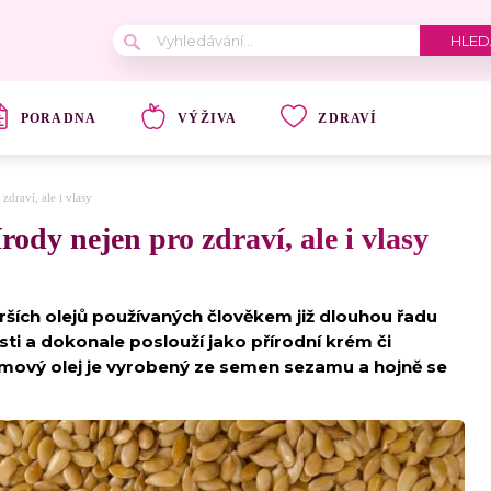
PORADNA
VÝŽIVA
ZDRAVÍ
zdraví, ale i vlasy
rody nejen pro zdraví, ale i vlasy
rších olejů používaných člověkem již dlouhou řadu
sti a dokonale poslouží jako přírodní krém či
zamový olej je vyrobený ze semen sezamu a hojně se