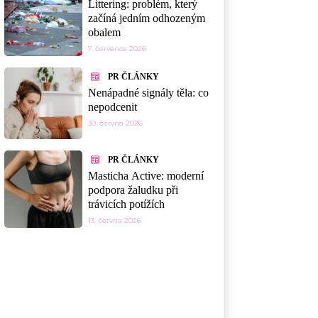
Littering: problém, který
začíná jedním odhozeným
obalem
7. července 2026
PR ČLÁNKY
Nenápadné signály těla: co
nepodcenit
30. června 2026
PR ČLÁNKY
Masticha Active: moderní
podpora žaludku při
trávicích potížích
13. června 2026