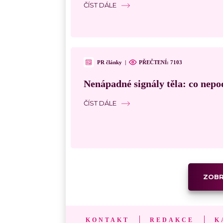
ČÍST DÁLE
PR články
|
PŘEČTENÍ: 7103
Nenápadné signály těla: co nepo
ČÍST DÁLE
ZOBR
KONTAKT
REDAKCE
K