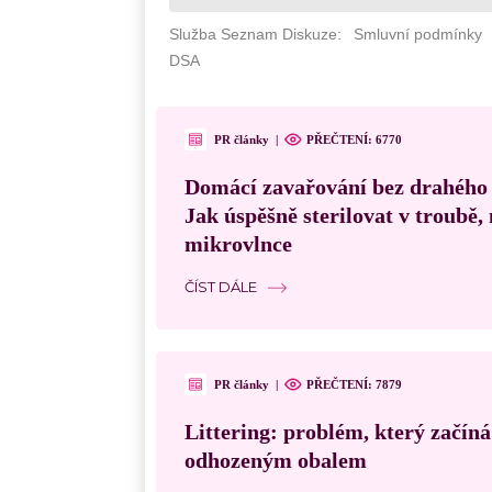
PR články
|
PŘEČTENÍ: 6770
Domácí zavařování bez drahého
Jak úspěšně sterilovat v troubě
mikrovlnce
ČÍST DÁLE
PR články
|
PŘEČTENÍ: 7879
Littering: problém, který začín
odhozeným obalem