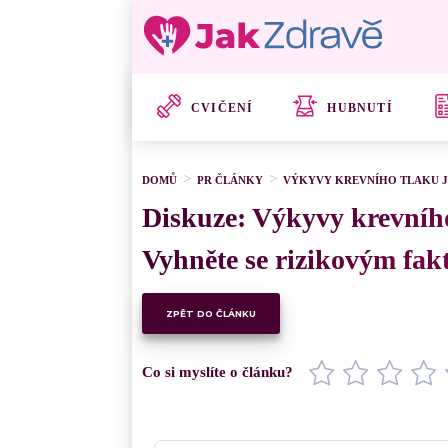
CVIČENÍ
HUBNUTÍ
DOMŮ
PR ČLÁNKY
VÝKYVY KREVNÍHO TLAKU JS
Diskuze: Výkyvy krevního
Vyhněte se rizikovým fak
ZPĚT DO ČLÁNKU
Co si myslíte o článku?