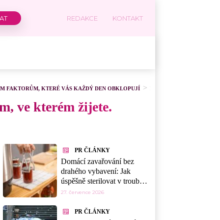
REDAKCE
KONTAKT
ÝM FAKTORŮM, KTERÉ VÁS KAŽDÝ DEN OBKLOPUJÍ
Diskuze
, ve kterém žijete.
PR ČLÁNKY
Domácí zavařování bez
drahého vybavení: Jak
úspěšně sterilovat v troubě,
myčce nebo mikrovlnce
27. července 2026
PR ČLÁNKY