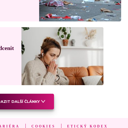
dcenit
AZIT DALŠÍ ČLÁNKY
ARIÉRA
COOKIES
ETICKÝ KODEX