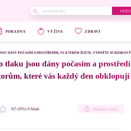
PORADNA
VÝŽIVA
ZDRAVÍ
OU DÁNY POČASÍM A PROSTŘEDÍM, VE KTERÉM ŽIJETE. VYHNĚTE SE RIZIKOV
 tlaku jsou dány počasím a prostředím
torům, které vás každý den obklopují
0
/5 (
0
%)
0
hlasů
Nahlásit chybu