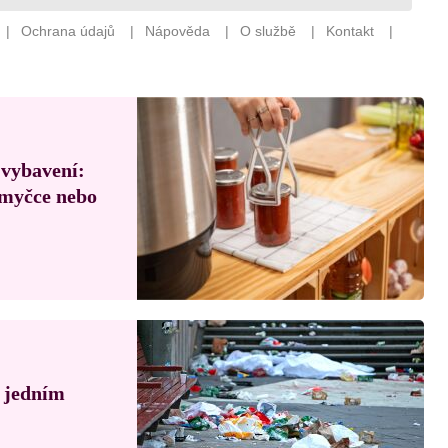
 vybavení:
, myčce nebo
á jedním