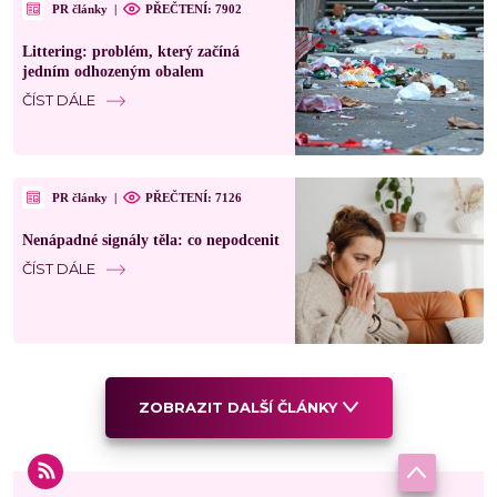
PR články
|
PŘEČTENÍ: 7902
Littering: problém, který začíná
jedním odhozeným obalem
ČÍST DÁLE
PR články
|
PŘEČTENÍ: 7126
Nenápadné signály těla: co nepodcenit
ČÍST DÁLE
ZOBRAZIT DALŠÍ ČLÁNKY