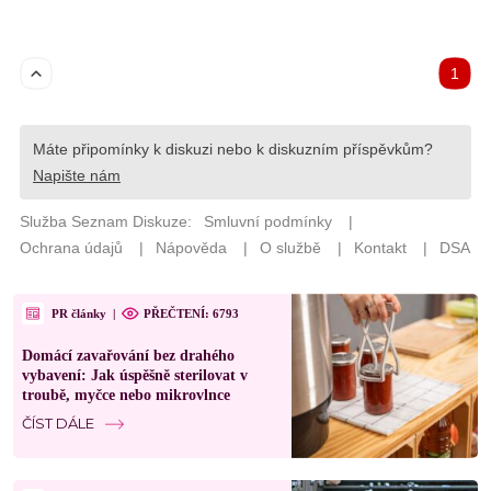
PR články
|
PŘEČTENÍ: 6793
Domácí zavařování bez drahého
vybavení: Jak úspěšně sterilovat v
troubě, myčce nebo mikrovlnce
ČÍST DÁLE