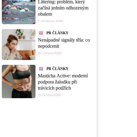
Littering: problém, který
začíná jedním odhozeným
obalem
7. července 2026
PR ČLÁNKY
Nenápadné signály těla: co
nepodcenit
30. června 2026
PR ČLÁNKY
Masticha Active: moderní
podpora žaludku při
trávicích potížích
13. června 2026