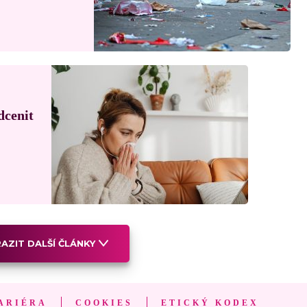
dcenit
AZIT DALŠÍ ČLÁNKY
ARIÉRA
COOKIES
ETICKÝ KODEX