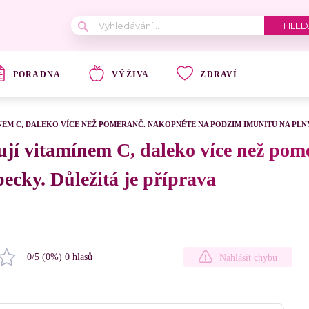
PORADNA
VÝŽIVA
ZDRAVÍ
NEM C, DALEKO VÍCE NEŽ POMERANČ. NAKOPNĚTE NA PODZIM IMUNITU NA PLNÝ
ují vitamínem C, daleko více než pom
ecky. Důležitá je příprava
0
/5 (
0
%)
0
hlasů
Nahlásit chybu