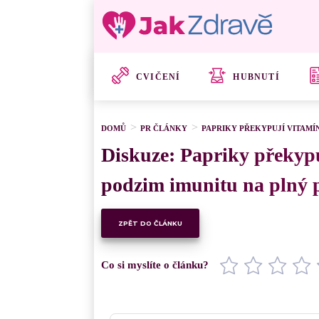
CVIČENÍ
HUBNUTÍ
DOMŮ
PR ČLÁNKY
PAPRIKY PŘEKYPUJÍ VITAMÍ
Diskuze: Papriky překyp
podzim imunitu na plný p
ZPĚT DO ČLÁNKU
Co si myslíte o článku?