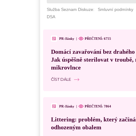
PR články
|
PŘEČTENÍ: 6755
Domácí zavařování bez drahého
Jak úspěšně sterilovat v troubě
mikrovlnce
ČÍST DÁLE
PR články
|
PŘEČTENÍ: 7864
Littering: problém, který začín
odhozeným obalem