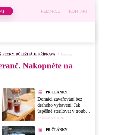
REDAKCE
KONTAKT
 PECKY. DŮLEŽITÁ JE PŘÍPRAVA
Diskuze
eranč. Nakopněte na
PR ČLÁNKY
Domácí zavařování bez
drahého vybavení: Jak
úspěšně sterilovat v troubě,
myčce nebo mikrovlnce
27. července 2026
PR ČLÁNKY