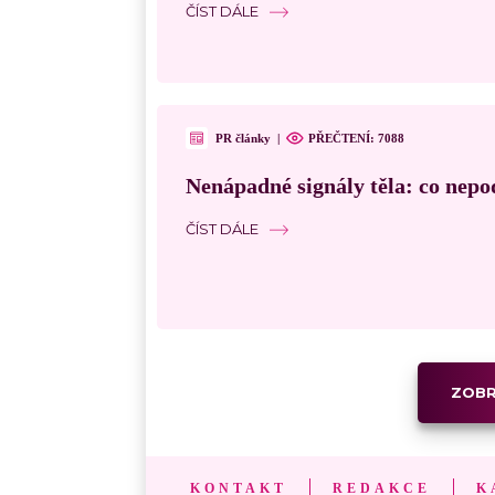
ČÍST DÁLE
PR články
|
PŘEČTENÍ: 7088
Nenápadné signály těla: co nepo
ČÍST DÁLE
ZOBR
KONTAKT
REDAKCE
K