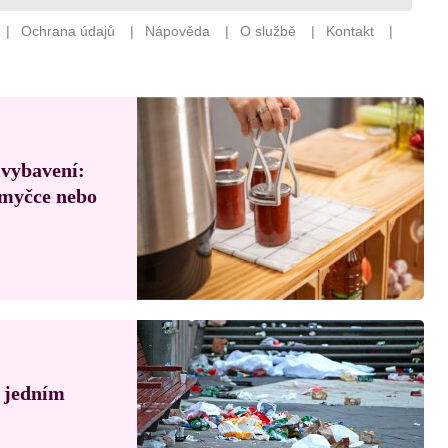
 vybavení:
, myčce nebo
á jedním