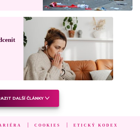
dcenit
AZIT DALŠÍ ČLÁNKY
ARIÉRA
COOKIES
ETICKÝ KODEX