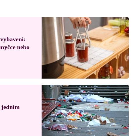
 vybavení:
, myčce nebo
á jedním