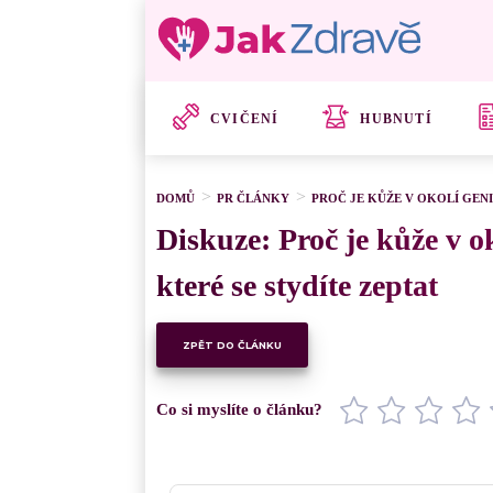
CVIČENÍ
HUBNUTÍ
DOMŮ
PR ČLÁNKY
PROČ JE KŮŽE V OKOLÍ GENI
Diskuze: Proč je kůže v ok
které se stydíte zeptat
ZPĚT DO ČLÁNKU
Co si myslíte o článku?