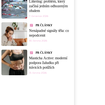
Littering: problém, který
začíná jedním odhozeným
obalem
7. července 2026
PR ČLÁNKY
Nenápadné signály těla: co
nepodcenit
30. června 2026
PR ČLÁNKY
Masticha Active: moderní
podpora žaludku při
trávicích potížích
13. června 2026