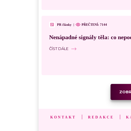
PR články
|
PŘEČTENÍ: 7144
Nenápadné signály těla: co nepo
ČÍST DÁLE
ZOBR
KONTAKT
REDAKCE
K