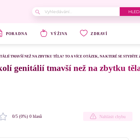
PORADNA
VÝŽIVA
ZDRAVÍ
TÁLIÍ TMAVŠÍ NEŽ NA ZBYTKU TĚLA? TO A VÍCE OTÁZEK, NA KTERÉ SE STYDÍTE 
olí genitálií tmavší než na zbytku těl
0
/5 (
0
%)
0
hlasů
Nahlásit chybu