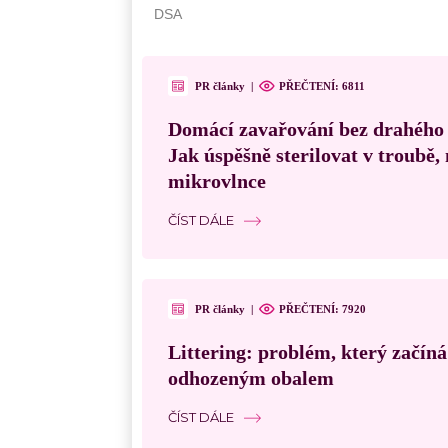
PR články
|
PŘEČTENÍ: 6811
Domácí zavařování bez drahého
Jak úspěšně sterilovat v troubě
mikrovlnce
ČÍST DÁLE
PR články
|
PŘEČTENÍ: 7920
Littering: problém, který začín
odhozeným obalem
ČÍST DÁLE