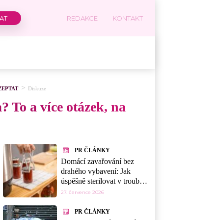
REDAKCE
KONTAKT
ZEPTAT
Diskuze
a? To a více otázek, na
PR ČLÁNKY
Domácí zavařování bez
drahého vybavení: Jak
úspěšně sterilovat v troubě,
myčce nebo mikrovlnce
27. července 2026
PR ČLÁNKY