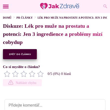
DOMŮ
PR ČLÁNKY
LÉK PRO MUŽE NA PROSTATU A POTENCI: JEN 3 IN
Diskuze: Lék pro muže na prostatu a
potenci: Jen 3 ingredience a problémy mizí
cobydup
ZPĚT DO ČLÁNKU
Co si myslíte o článku?
0
/5 (
0
%)
0
hlasů
Nahlásit chybu