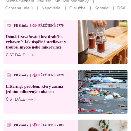
PR články
|
PŘEČTENÍ: 6770
Domácí zavařování bez drahého
vybavení: Jak úspěšně sterilovat v
troubě, myčce nebo mikrovlnce
ČÍST DÁLE
PR články
|
PŘEČTENÍ: 7879
Littering: problém, který začíná
jedním odhozeným obalem
ČÍST DÁLE
PR články
|
PŘEČTENÍ: 7103