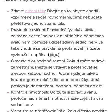
Zdravé
držení těla
: Dbejte na to, abyste chodili
vzpřímeně a seděli rovnoměrně, čímž nebudete
přetěžovat jednu stranu těla.
Pravidelné cvičení: Pravidelná fyzická aktivita,
zejména cvičení na posílení břišních a pánevních
svalů, vám pomůže udržet zdravý sedací nerv. Je
také vhodné se pravidelně protahovat (můžete
vyzkoušet například jógu).
Omezte dlouhodobé sezení: Pokud máte sedavé
zaměstnání, snažte se vstávat a protahovat se
alespoň každou hodinu. Popřemýšlejte také o
koupi ergonomické židle nebo podložky, která
poskytuje dostatečnou podporu pánevní oblasti.
Kontrola hmotnosti: Udržujte si zdravou váhu,
protože nadměrná hmotnost může zvýšit tlak na
sedací nerv.
Vyvarujte se přetěžování těla: Pokud často zvedáte