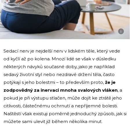
i
Sedací nerv je nejdelší nerv v lidském těle, který vede
od kyčlí až po kolena. Mnozí lidé se však v důsledku
některých návyků současné doby, jako je například
sedavý životní styl nebo nezdravé držení těla, často
potýkají s jeho bolestmi – to především proto,
že je
zodpovědný za inervaci mnoha svalových vláken
, a
pokud je při výstupu stlačen, může dojít ke ztrátě jeho
citlivosti, částečnému ochrnutí a nepříjemné bolesti.
Naštěstí však existuji poměrně jednoduchý způsob, jak si
můžete sami ulevit již během několika minut.