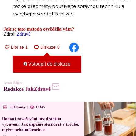
těžké předměty, používejte správnou techniku a
vyhýbejte se přetížení zad.
Jak se tato metoda osvědčila vám?
Zdroj:
Zdravě
Diskuze
0
Vstoupit do diskuze
Autor článku
Redakce JakZdravě
PR články
|
14435
Domácí zavařování bez drahého
vybavení: Jak úspěšně sterilovat v troubě,
myčce nebo mikrovlnce