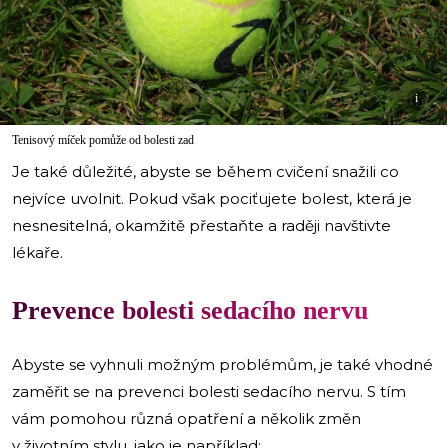
i
Tenisový míček pomůže od bolesti zad
Je také důležité, abyste se během cvičení snažili co
nejvíce uvolnit. Pokud však pociťujete bolest, která je
nesnesitelná, okamžitě přestaňte a raději navštivte
lékaře.
Prevence bolesti sedacího nervu
Abyste se vyhnuli možným problémům, je také vhodné
zaměřit se na prevenci bolesti sedacího nervu. S tím
vám pomohou různá opatření a několik změn
v životním stylu, jako je například: