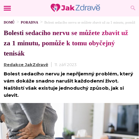
DOMŮ
PORADNA
Bolesti sedacího nervu se můžete zbavit už za 1 minutu, pomůže 
Bolesti sedacího nervu se můžete zbavit už
za 1 minutu, pomůže k tomu obyčejný
tenisák
Redakce JakZdravě
11. září 2023
Bolest sedacího nervu je nepříjemný problém, který
vám dokáže snadno narušit každodenní život.
Naštěstí však existuje jednoduchý způsob, jak si
ulevit.