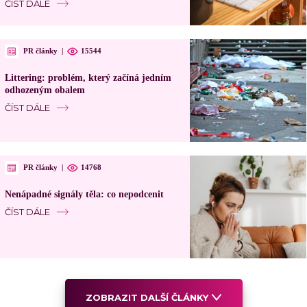
ČÍST DÁLE
PR články
|
15544
Littering: problém, který začíná jedním
odhozeným obalem
ČÍST DÁLE
PR články
|
14768
Nenápadné signály těla: co nepodcenit
ČÍST DÁLE
ZOBRAZIT DALŠÍ ČLÁNKY