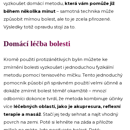
vyzkoušet domácí metodu,
která vám pomůže již
během několika minut
– samotná technika může
způsobit mírnou bolest, ale to je zcela přirozené.
Výsledky totiž opravdu stojí za to.
Domácí léčba bolesti
Kromě použití protizánětlivých bylin můžete ke
zmírnění bolesti vyzkoušet i jednoduchou fyzikální
metodu pomocí tenisového míčku. Tento jednoduchý
pomocník působí při správném použití velmi účinně a
dokáže zmírnit bolest téměř okamžitě – mnozí
odborníci dokonce tvrdí, že metoda kombinuje účinky
více
léčebných oblastí, jako je akupresura, reflexní
terapie a masáž
. Stačí jej tedy sehnat a najít vhodný
povrch na zemi. Poté si lehněte na záda a přiložte
míček na místo, kde pociťujete bolest. Poté: