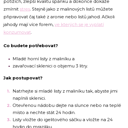
potížích, zlepší kvalitu spánku a dokonce dokáže
zmírnit
stres
. Stejně jako z malinových listů můžete
připravovat čaj také z aronie nebo listů jahod. Ačkoli
jahody mají více forem,
ve kterých se je vyplatí
konzumovat
.
Co budete potřebovat?
Mladé horní listy z maliníku a
zavařovací sklenici o objemu 3 litry.
Jak postupovat?
Natrhejte si mladé listy z maliníku tak, abyste jimi
naplnili sklenici.
Otevřenou nádobu dejte na slunce nebo na teplé
místo a nechte stát 24 hodin.
Listy vložte do igelitového sáčku a vložte na 24
hodin do mrazáku.