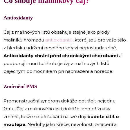
Co slibuje maliníkový čaj?
Antioxidanty
Čaj z malinových listů obsahuje stejně jako plody
maliníku hromadu
antioxidantů
, které jsou pro vaše tělo
z hlediska udržení pevného zdraví nepostradatelné.
Antioxidanty chrání před chronickými chorobami
a
podporují imunitu. Proto je čaj z malinových listů
báječným pomocníkem při nachlazení a horečce.
Zmírnění PMS
Premenstruační syndrom dokáže potrápit nejednu
ženu. Čaj z malinového listí dokáže jeho příznaky
zmírnit, takže se při čekání na své dny
budete cítit o
moc lépe
. Neduhy jako křeče, nevolnost, zvracení a