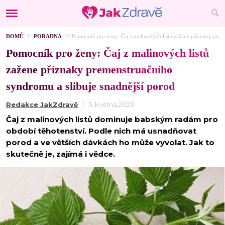
DOMŮ
PORADNA
Pomocník pro ženy: Čaj z malinových listů zažene příznaky prem
Pomocník pro ženy: Čaj z malinových listů
zažene příznaky premenstruačního
syndromu a slibuje snadnější porod
Redakce JakZdravě
5. května 2023
Čaj z malinových listů dominuje babským radám pro
období těhotenství. Podle nich má usnadňovat
porod a ve větších dávkách ho může vyvolat. Jak to
skutečně je, zajímá i vědce.