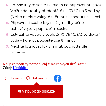
Zmrzlé listy rozložte na plech na připravenou gázu.
Vložte do trouby předehřáté na 60 °C na 3 hodiny.
(Nebo nechte zakryté utěrkou uschnout na slunci.)
Připravte si suché listy na čaj, nadbytečné
uchovávejte v papírovém sáčku.
Listy zalijte vodou o teplotě 70-75 °C. (Až se dovaří
voda v konvici, počkejte cca 8 minut.)
Nechte louhovat 10-15 minut, dochuťte dle
potřeby.
Na jaké neduhy pomohl čaj z malinových listů vám?
Zdroj:
Healthline
Diskuze
0
Vstoupit do diskuze
Autor článku