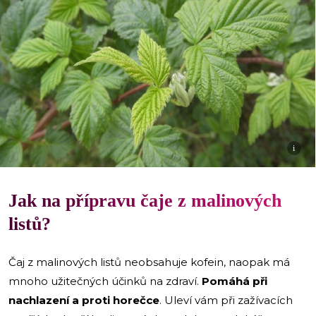
i
Jak na přípravu čaje z malinových
listů?
Čaj z malinových listů neobsahuje kofein, naopak má
mnoho užitečných účinků na zdraví.
Pomáhá při
nachlazení a proti horečce
. Uleví vám při zažívacích