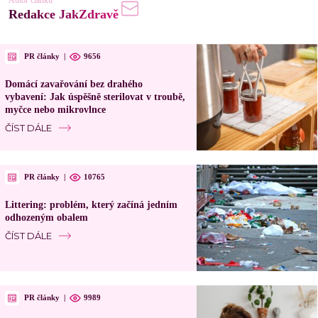
Redakce JakZdravě
PR články
|
9656
Domácí zavařování bez drahého
vybavení: Jak úspěšně sterilovat v troubě,
myčce nebo mikrovlnce
ČÍST DÁLE
PR články
|
10765
Littering: problém, který začíná jedním
odhozeným obalem
ČÍST DÁLE
PR články
|
9989