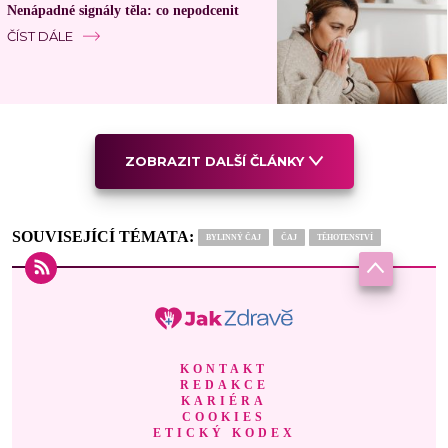
Nenápadné signály těla: co nepodcenit
ČÍST DÁLE
ZOBRAZIT DALŠÍ ČLÁNKY
SOUVISEJÍCÍ TÉMATA:
BYLINNÝ ČAJ
ČAJ
TĚHOTENSTVÍ
KONTAKT
REDAKCE
KARIÉRA
COOKIES
ETICKÝ KODEX