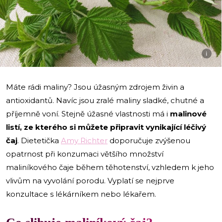
i
Máte rádi maliny? Jsou úžasným zdrojem živin a
antioxidantů. Navíc jsou zralé maliny sladké, chutné a
příjemně voní. Stejně úžasné vlastnosti má i
malinové
listí, ze kterého si můžete připravit vynikající léčivý
čaj
. Dietetička
Amy Richter
doporučuje zvýšenou
opatrnost při konzumaci většího množství
maliníkového čaje během těhotenství, vzhledem k jeho
vlivům na vyvolání porodu. Vyplatí se nejprve
konzultace s lékárníkem nebo lékařem.