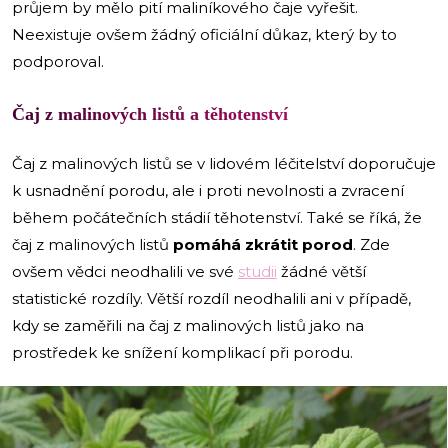
průjem by mělo pití maliníkového čaje vyřešit.
Neexistuje ovšem žádný oficiální důkaz, který by to
podporoval.
Čaj z malinových listů a těhotenství
Čaj z malinových listů se v lidovém léčitelství doporučuje
k usnadnění porodu, ale i proti nevolnosti a zvracení
během počátečních stádií těhotenství. Také se říká, že
čaj z malinových listů
pomáhá zkrátit porod
. Zde
ovšem vědci neodhalili ve své
studii
žádné větší
statistické rozdíly. Větší rozdíl neodhalili ani v případě,
kdy se zaměřili na čaj z malinových listů jako na
prostředek ke snížení komplikací při porodu.