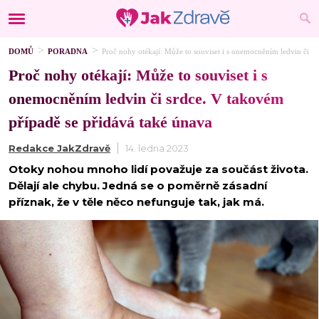
DOMŮ
PORADNA
Proč nohy otékají: Může to souviset i s onemocněním ledvin či s
Proč nohy otékají: Může to souviset i s
onemocněním ledvin či srdce. V takovém
případě se přidává také únava
Redakce JakZdravě
14. ledna 2023
Otoky nohou mnoho lidí považuje za součást života.
Dělají ale chybu. Jedná se o poměrně zásadní
příznak, že v těle něco nefunguje tak, jak má.