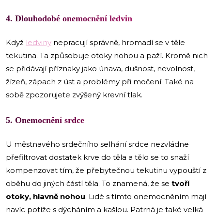
4. Dlouhodobé onemocnění ledvin
Když
ledviny
nepracují správně, hromadí se v těle
tekutina. Ta způsobuje otoky nohou a paží. Kromě nich
se přidávají příznaky jako únava, dušnost, nevolnost,
žízeň, zápach z úst a problémy při močení. Také na
sobě zpozorujete zvýšený krevní tlak.
5. Onemocnění srdce
U městnavého srdečního selhání srdce nezvládne
přefiltrovat dostatek krve do těla a tělo se to snaží
kompenzovat tím, že přebytečnou tekutinu vypouští z
oběhu do jiných částí těla. To znamená, že se
tvoří
otoky, hlavně nohou
. Lidé s tímto onemocněním mají
navíc potíže s dýcháním a kašlou. Patrná je také velká