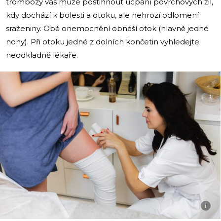
trombózy vás může postihnout ucpání povrchových žil,
kdy dochází k bolesti a otoku, ale nehrozí odlomení
sraženiny. Obě onemocnění obnáší otok (hlavně jedné
nohy). Při otoku jedné z dolních končetin vyhledejte
neodkladně lékaře.
i