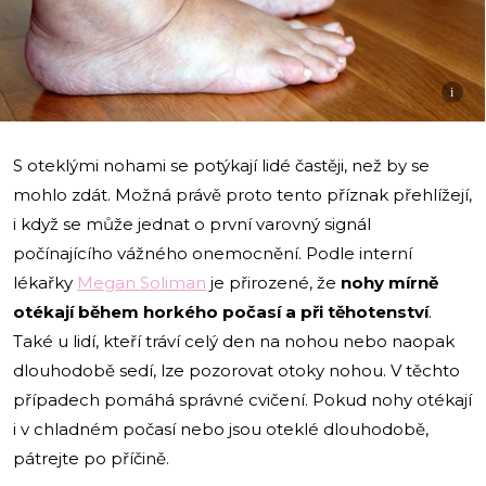
i
S oteklými nohami se potýkají lidé častěji, než by se
mohlo zdát. Možná právě proto tento příznak přehlížejí,
i když se může jednat o první varovný signál
počínajícího vážného onemocnění. Podle interní
lékařky
Megan Soliman
je přirozené, že
nohy mírně
otékají během horkého počasí a při těhotenství
.
Také u lidí, kteří tráví celý den na nohou nebo naopak
dlouhodobě sedí, lze pozorovat otoky nohou. V těchto
případech pomáhá správné cvičení. Pokud nohy otékají
i v chladném počasí nebo jsou oteklé dlouhodobě,
pátrejte po příčině.