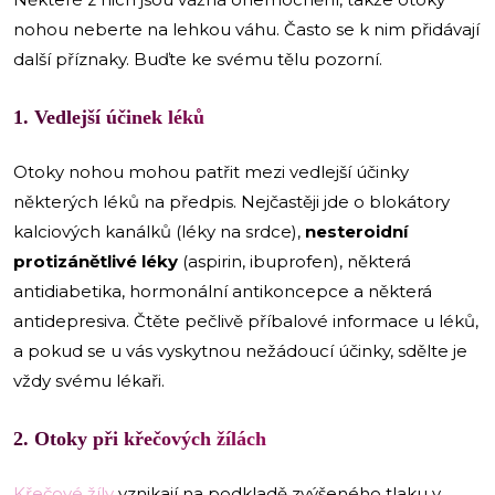
nohou neberte na lehkou váhu. Často se k nim přidávají
další příznaky. Buďte ke svému tělu pozorní.
1. Vedlejší účinek léků
Otoky nohou mohou patřit mezi vedlejší účinky
některých léků na předpis. Nejčastěji jde o blokátory
kalciových kanálků (léky na srdce),
nesteroidní
protizánětlivé léky
(aspirin, ibuprofen), některá
antidiabetika, hormonální antikoncepce a některá
antidepresiva. Čtěte pečlivě příbalové informace u léků,
a pokud se u vás vyskytnou nežádoucí účinky, sdělte je
vždy svému lékaři.
2. Otoky při křečových žílách
Křečové žíly
vznikají na podkladě zvýšeného tlaku v