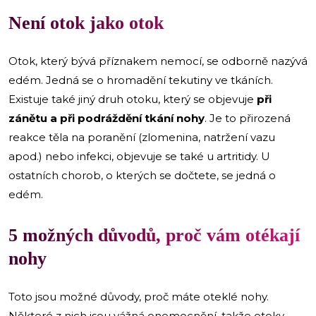
Není otok jako otok
Otok, který bývá příznakem nemocí, se odborně nazývá
edém. Jedná se o hromadění tekutiny ve tkáních.
Existuje také jiný druh otoku, který se objevuje
při
zánětu a při podráždění tkání nohy
. Je to přirozená
reakce těla na poranění (zlomenina, natržení vazu
apod.) nebo infekci, objevuje se také u artritidy. U
ostatních chorob, o kterých se dočtete, se jedná o
edém.
5 možných důvodů, proč vám otékají
nohy
Toto jsou možné důvody, proč máte oteklé nohy.
Některé z nich jsou vážná onemocnění, takže otoky