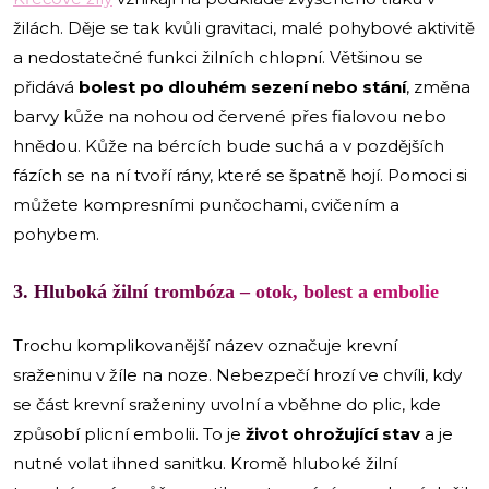
žilách. Děje se tak kvůli gravitaci, malé pohybové aktivitě
a nedostatečné funkci žilních chlopní. Většinou se
přidává
bolest po dlouhém sezení nebo stání
, změna
barvy kůže na nohou od červené přes fialovou nebo
hnědou. Kůže na bércích bude suchá a v pozdějších
fázích se na ní tvoří rány, které se špatně hojí. Pomoci si
můžete kompresními punčochami, cvičením a
pohybem.
3. Hluboká žilní trombóza – otok, bolest a embolie
Trochu komplikovanější název označuje krevní
sraženinu v žíle na noze. Nebezpečí hrozí ve chvíli, kdy
se část krevní sraženiny uvolní a vběhne do plic, kde
způsobí plicní embolii. To je
život ohrožující stav
a je
nutné volat ihned sanitku. Kromě hluboké žilní