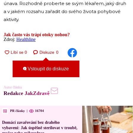
únava. Rozhodně proberte se svým lékařem, jaký druh
a v jakém rozsahu zařadit do svého života pohybové
aktivity.
Jak často vás trápí otoky nohou?
Zdroj:
Healthline
Diskuze
0
Vstoupit do diskuze
Autor článku
Redakce JakZdravě
PR články
|
16704
Domácí zavařování bez drahého
vybavení: Jak úspěšně sterilovat v troubě,