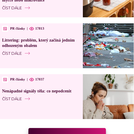
myčce nebo mikrovlnce
ČÍST DÁLE
PR články
|
17813
Littering: problém, který začíná jedním
odhozeným obalem
ČÍST DÁLE
PR články
|
17037
Nenápadné signály těla: co nepodcenit
ČÍST DÁLE