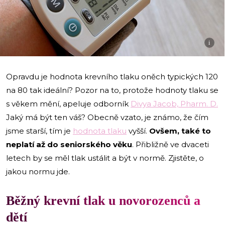
i
Opravdu je hodnota krevního tlaku oněch typických 120
na 80 tak ideální? Pozor na to, protože hodnoty tlaku se
s věkem mění, apeluje odborník
Divya Jacob, Pharm. D.
Jaký má být ten váš? Obecně vzato, je známo, že čím
jsme starší, tím je
hodnota tlaku
vyšší.
Ovšem, také to
neplatí až do seniorského věku
. Přibližně ve dvaceti
letech by se měl tlak ustálit a být v normě. Zjistěte, o
jakou normu jde.
Běžný krevní tlak u novorozenců a
dětí