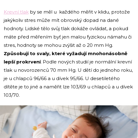
Krevní tlak
by se měl u každého měřit v klidu, protože
jakýkoliv stres může mít obrovský dopad na dané
hodnoty. Lidské tělo svůj tlak dokáže ovládat, a pokud
máte před měřením byť jen malou fyzickou námahu či
stres, hodnoty se mohou zvýšit až o 20 mm Hg.
Způsobují to svaly, které vyžadují mnohonásobně
lepší prokrvení
. Podle nových studií je normální krevní
tlak u novorozenců 70 mm Hg. U dětí do jednoho roku,
je u chlapců 96/66 a u dívek 95/66. U desetiletého
dítěte je to jiné a naměřit lze 103/69 u chlapců a u dívek
103/70.