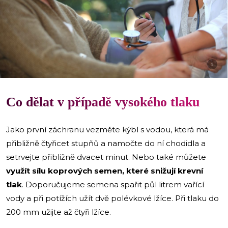
i
Co dělat v případě vysokého tlaku
Jako první záchranu vezměte kýbl s vodou, která má
přibližně čtyřicet stupňů a namočte do ní chodidla a
setrvejte přibližně dvacet minut. Nebo také můžete
využít sílu koprových semen, které snižují krevní
tlak
. Doporučujeme semena spařit půl litrem vařící
vody a při potížích užít dvě polévkové lžíce. Při tlaku do
200 mm užijte až čtyři lžíce.