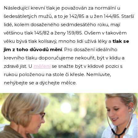
Následující krevní tlak je považován za normální u
šedesátiletých mužů, a to je 142/85 a u žen 144/85. Starší
lidé, kolem dosaženého sedmdesátého roku, mají
většinou tlak 145/82 a ženy 159/85. Ovšem v takovém
věku bývá tlak kolísavý, mnoho lidí užívá léky a
tlak se
jim z toho důvodů mění
. Pro dosažení ideálního
krevního tlaku doporučujeme nekouřit, být v klidu a
zdravě jíst. U
měření
se snažte být v klidové pozici s
rukou položenou na stole či křesle. Nemluvte,
nehýbejte se a dýchejte mělce.