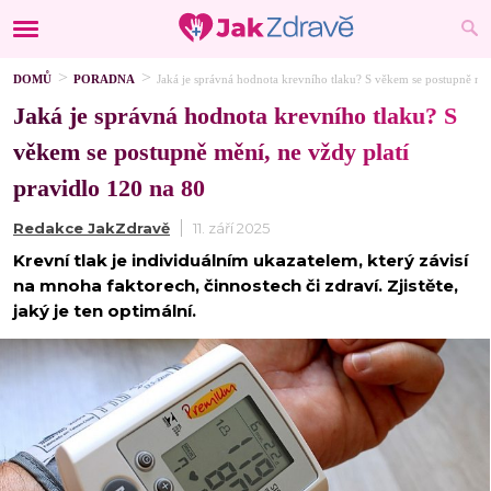
DOMŮ
PORADNA
Jaká je správná hodnota krevního tlaku? S věkem se postupně měn
Jaká je správná hodnota krevního tlaku? S
věkem se postupně mění, ne vždy platí
pravidlo 120 na 80
Redakce JakZdravě
11. září 2025
Krevní tlak je individuálním ukazatelem, který závisí
na mnoha faktorech, činnostech či zdraví. Zjistěte,
jaký je ten optimální.