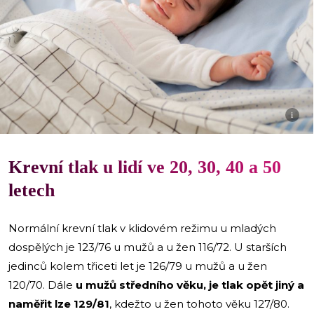
i
Krevní tlak u lidí ve 20, 30, 40 a 50
letech
Normální krevní tlak v klidovém režimu u mladých
dospělých je 123/76 u mužů a u žen 116/72. U starších
jedinců kolem třiceti let je 126/79 u mužů a u žen
120/70. Dále
u mužů středního věku, je tlak opět jiný a
naměřit lze 129/81
, kdežto u žen tohoto věku 127/80.