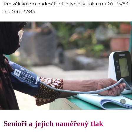
Pro věk kolem padesáti let je typický tlak u mužů 135/83
a u žen 137/84.
i
Senioři a jejich naměřený tlak