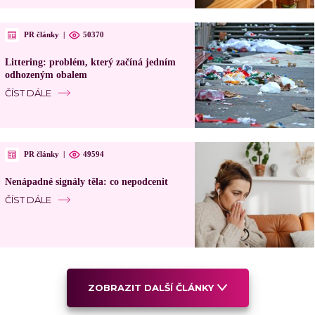
PR články
|
50370
Littering: problém, který začíná jedním
odhozeným obalem
ČÍST DÁLE
PR články
|
49594
Nenápadné signály těla: co nepodcenit
ČÍST DÁLE
ZOBRAZIT DALŠÍ ČLÁNKY