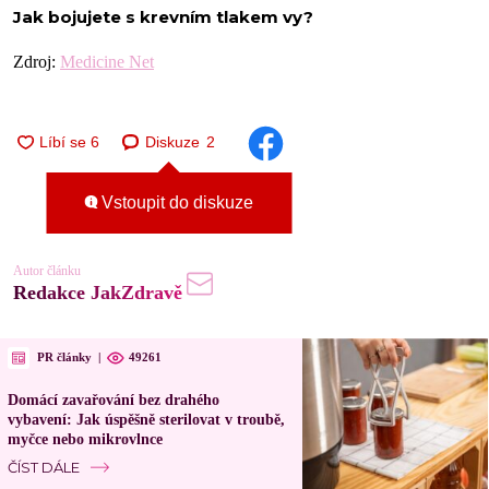
Jak bojujete s krevním tlakem vy?
Zdroj:
Medicine Net
Diskuze
2
Vstoupit do diskuze
Autor článku
Redakce JakZdravě
PR články
|
49261
Domácí zavařování bez drahého
vybavení: Jak úspěšně sterilovat v troubě,
myčce nebo mikrovlnce
ČÍST DÁLE