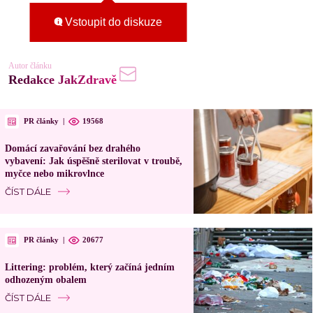
Vstoupit do diskuze
Autor článku
Redakce JakZdravě
PR články
|
19568
Domácí zavařování bez drahého
vybavení: Jak úspěšně sterilovat v troubě,
myčce nebo mikrovlnce
ČÍST DÁLE
PR články
|
20677
Littering: problém, který začíná jedním
odhozeným obalem
ČÍST DÁLE