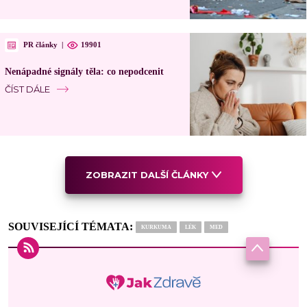
PR články
|
19901
Nenápadné signály těla: co nepodcenit
ČÍST DÁLE
ZOBRAZIT DALŠÍ ČLÁNKY
SOUVISEJÍCÍ TÉMATA:
KURKUMA
LÉK
MED