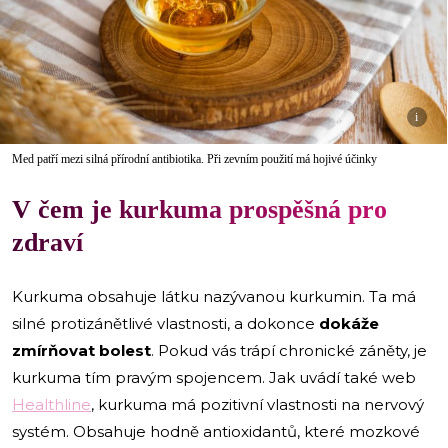
i
Med patří mezi silná přírodní antibiotika. Při zevním použití má hojivé účinky
V čem je kurkuma prospěšná pro
zdraví
Kurkuma obsahuje látku nazývanou kurkumin. Ta má
silné protizánětlivé vlastnosti, a dokonce
dokáže
zmírňovat bolest
. Pokud vás trápí chronické záněty, je
kurkuma tím pravým spojencem. Jak uvádí také web
Healthline
, kurkuma má pozitivní vlastnosti na nervový
systém. Obsahuje hodně antioxidantů, které mozkové