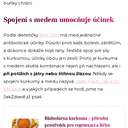
buňky chrání.
Spojení s medem umocňuje účinek
Podle dietetičky
Kim Chin
má med jedinečné
antibiotické účinky. Působí proti kašli, bolesti, zánětům,
a dokonce dokáže hojit rány. Jestliže spojí své síly
s kurkumou, účinky obou jen zesílí. Proto je kurkuma
s medem skvělá kombinace nejen při nachlazení, ale i
při potížích s játry nebo štítnou žlázou
. Někdy se
spojení kurkumy a medu nazývá
„zlatý med“. Jak si ho
připravit
a v jakých případech se hodí, jsme na
JakZdravě již psali.
Blahodárná kurkuma – přírodní
prostředek pro regeneraci a léčbu