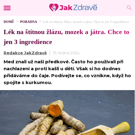
DOMŮ
PORADNA
Lék na štítnou žlázu, mozek a játra. Chce to jen 3 ingredience
Lék na štítnou žlázu, mozek a játra. Chce to
jen 3 ingredience
Redakce JakZdravě
15. ledna 2024
Med znali už naši předkové. Často ho používali při
nachlazení a proti kašli u dětí. Však si ho dodnes
přidáváme do čaje. Podívejte se, co vznikne, když ho
spojíte s kurkumou.