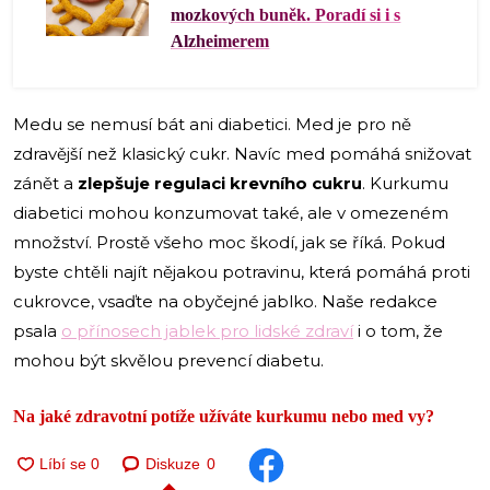
mozkových buněk. Poradí si i s
Alzheimerem
Medu se nemusí bát ani diabetici. Med je pro ně
zdravější než klasický cukr. Navíc med pomáhá snižovat
zánět a
zlepšuje regulaci krevního cukru
. Kurkumu
diabetici mohou konzumovat také, ale v omezeném
množství. Prostě všeho moc škodí, jak se říká. Pokud
byste chtěli najít nějakou potravinu, která pomáhá proti
cukrovce, vsaďte na obyčejné jablko. Naše redakce
psala
o přínosech jablek pro lidské zdraví
i o tom, že
mohou být skvělou prevencí diabetu.
Na jaké zdravotní potíže užíváte kurkumu nebo med vy?
Diskuze
0