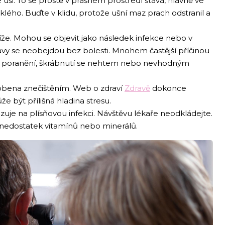
uši. To se prostě v prašném prostředí stává, hlavně ve
lého. Buďte v klidu, protože ušní maz prach odstranil a
že. Mohou se objevit jako následek infekce nebo v
avy se neobejdou bez bolesti. Mnohem častější příčinou
í poranění, škrábnutí se nehtem nebo nevhodným
bena znečištěním. Web o zdraví
Zdravě
dokonce
e být přílišná hladina stresu.
uje na plísňovou infekci. Návštěvu lékaře neodkládejte.
edostatek vitamínů nebo minerálů.