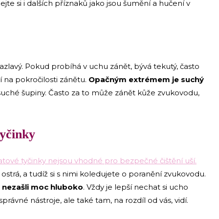
mejte si i dalších příznaků jako jsou šumění a hučení v
azlavý. Pokud probíhá v uchu zánět, bývá tekutý, často
í na pokročilosti zánětu.
Opačným extrémem je suchý
ří suché šupiny. Často za to může zánět kůže zvukovodu,
tyčinky
atové tyčinky nejsou vhodné pro bezpečné čištění uší.
 ostrá, a tudíž si s nimi koledujete o poranění zvukovodu.
 nezašli moc hluboko
. Vždy je lepší nechat si ucho
správné nástroje, ale také tam, na rozdíl od vás, vidí.