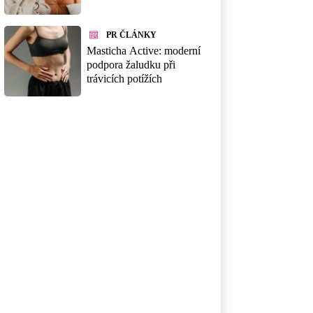
PR ČLÁNKY
Masticha Active: moderní
podpora žaludku při
trávicích potížích