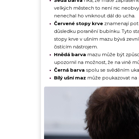
Šedá barva
říká, že máte zaprášené 
velkých městech to není nic neobvyk
nenechal ho vniknout dál do ucha.
Červené stopy krve
znamenají potí
důsledku poranění bubínku. Tyto st
stopy krve v ušním mazu bývá zevn
čistícím nástrojem.
Hnědá barva
mazu může být způso
upozornil na možnost, že na vině můž
Černá barva
spolu se svěděním ukaz
Bílý ušní maz
může poukazovat na n