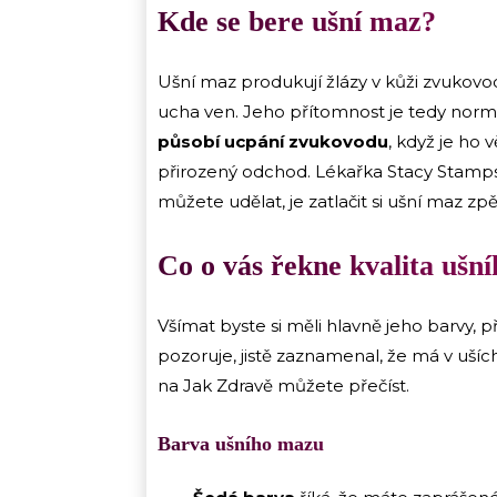
Kde se bere ušní maz?
Ušní maz produkují žlázy v kůži zvukovo
ucha ven. Jeho přítomnost je tedy norm
působí ucpání zvukovodu
, když je ho
přirozený odchod. Lékařka Stacy Stam
můžete udělat, je zatlačit si ušní maz z
Co o vás řekne kvalita ušn
Všímat byste si měli hlavně jeho barvy, 
pozoruje, jistě zaznamenal, že má v uší
na Jak Zdravě můžete přečíst.
Barva ušního mazu