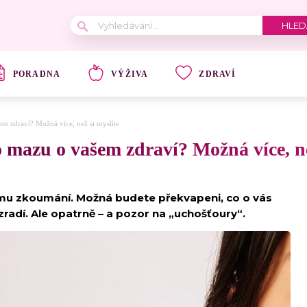
PORADNA
VÝŽIVA
ZDRAVÍ
m zdraví? Možná více, než si myslíte
 mazu o vašem zdraví? Možná více, ne
mu zkoumání. Možná budete překvapeni, co o vás
radí. Ale opatrně – a pozor na „uchošťoury“.