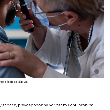
i
roje a dobře do ucha vidí
emný zápach, pravděpodobně ve vašem uchu probíhá