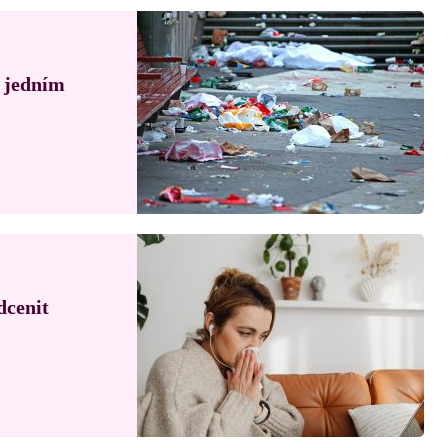
á jedním
dcenit