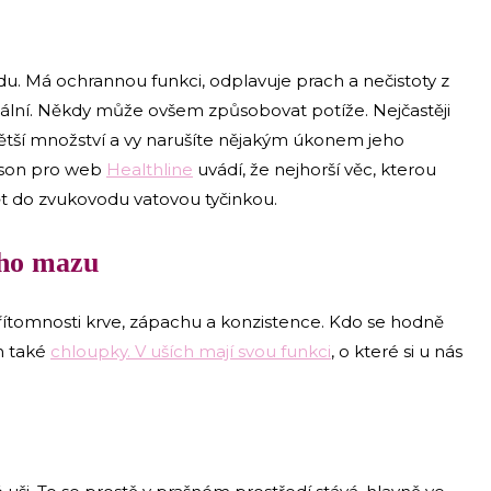
du. Má ochrannou funkci, odplavuje prach a nečistoty z
ální. Někdy může ovšem způsobovat potíže. Nejčastěji
 větší množství a vy narušíte nějakým úkonem jeho
pson pro web
Healthline
uvádí, že nejhorší věc, kterou
pět do zvukovodu vatovou tyčinkou.
ího mazu
přítomnosti krve, zápachu a konzistence. Kdo se hodně
ch také
chloupky. V uších mají svou funkci
, o které si u nás