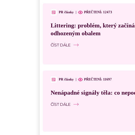
PR články
|
PŘEČTENÍ:
12473
Littering: problém, který začín
odhozeným obalem
ČÍST DÁLE
PR články
|
PŘEČTENÍ:
11697
Nenápadné signály těla: co nepo
ČÍST DÁLE