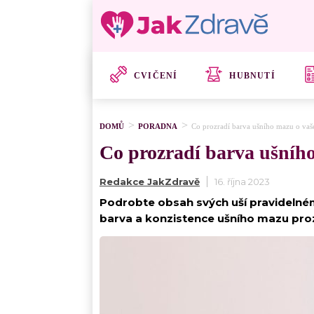
CVIČENÍ
HUBNUTÍ
DOMŮ
PORADNA
Co prozradí barva ušního mazu o vaše
Co prozradí barva ušního
Redakce JakZdravě
16. října 2023
Podrobte obsah svých uší pravidelné
barva a konzistence ušního mazu proz