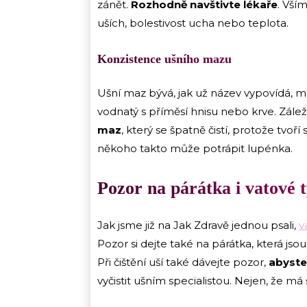
zánět.
Rozhodně navštivte lékaře
. Vší
uších, bolestivost ucha nebo teplota.
Konzistence ušního mazu
Ušní maz bývá, jak už název vypovídá, m
vodnatý s příměsí hnisu nebo krve. Zálež
maz
, který se špatně čistí, protože tvo
někoho takto může potrápit lupénka.
Pozor na párátka i vatové 
Jak jsme již na Jak Zdravě jednou psali,
v
Pozor si dejte také na párátka, která jsou
Při čištění uší také dávejte pozor,
abyste
vyčistit ušním specialistou. Nejen, že má 