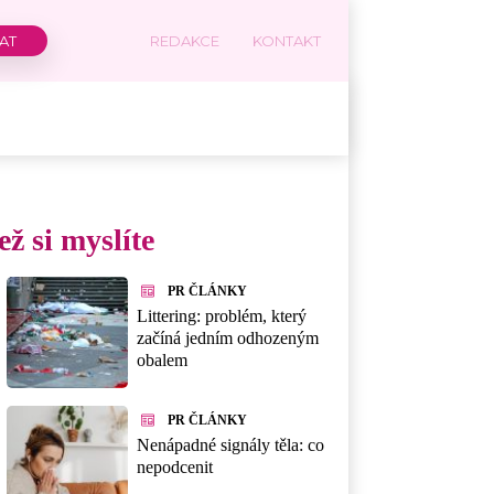
REDAKCE
KONTAKT
ž si myslíte
PR ČLÁNKY
Littering: problém, který
začíná jedním odhozeným
obalem
PR ČLÁNKY
Nenápadné signály těla: co
nepodcenit