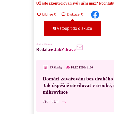
Už jste zkontrolovali svůj ušní maz? Pochlub
Diskuze
0
Vstoupit do diskuze
Autor článku
Redakce JakZdravě
PR články
|
PŘEČTENÍ:
11364
Domácí zavařování bez drahého
Jak úspěšně sterilovat v troubě
mikrovlnce
ČÍST DÁLE