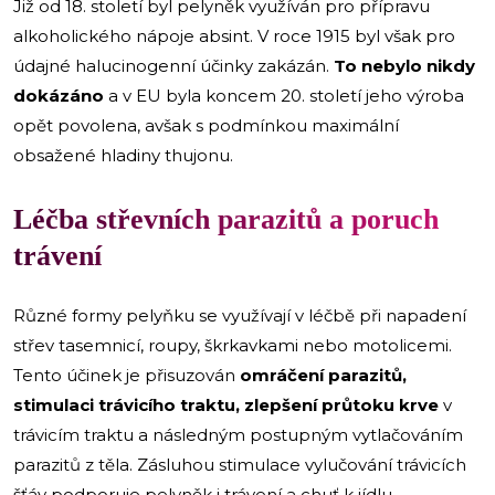
Již od 18. století byl pelyněk využíván pro přípravu
alkoholického nápoje absint. V roce 1915 byl však pro
údajné halucinogenní účinky zakázán.
To nebylo nikdy
dokázáno
a v EU byla koncem 20. století jeho výroba
opět povolena, avšak s podmínkou maximální
obsažené hladiny thujonu.
Léčba střevních parazitů a poruch
trávení
Různé formy pelyňku se využívají v léčbě při napadení
střev tasemnicí, roupy, škrkavkami nebo motolicemi.
Tento účinek je přisuzován
omráčení parazitů,
stimulaci trávicího traktu, zlepšení průtoku krve
v
trávicím traktu a následným postupným vytlačováním
parazitů z těla. Zásluhou stimulace vylučování trávicích
šťáv podporuje pelyněk i trávení a chuť k jídlu.