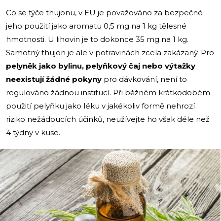
Co se týče thujonu, v EU je považováno za bezpečné
jeho použití jako aromatu 0,5 mg na 1 kg tělesné
hmotnosti. U lihovin je to dokonce 35 mg na 1 kg.
Samotný thujon je ale v potravinách zcela zakázaný. Pro
pelyněk jako bylinu, pelyňkový čaj nebo výtažky
neexistují žádné pokyny
pro dávkování, není to
regulováno žádnou institucí. Při běžném krátkodobém
použití pelyňku jako léku v jakékoliv formě nehrozí
riziko nežádoucích účinků, neužívejte ho však déle než
4 týdny v kuse.