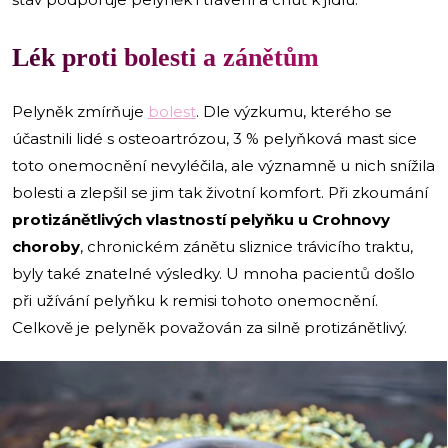
Lék proti bolesti a zánětům
Pelyněk zmírňuje
bolest
. Dle výzkumu, kterého se
účastnili lidé s osteoartrózou, 3 % pelyňková mast sice
toto onemocnění nevyléčila, ale významně u nich snížila
bolesti a zlepšil se jim tak životní komfort. Při zkoumání
protizánětlivých vlastností pelyňku
u Crohnovy
choroby
, chronickém zánětu sliznice trávicího traktu,
byly také znatelné výsledky. U mnoha pacientů došlo
při užívání pelyňku k remisi tohoto onemocnění.
Celkově je pelyněk považován za silně protizánětlivý.