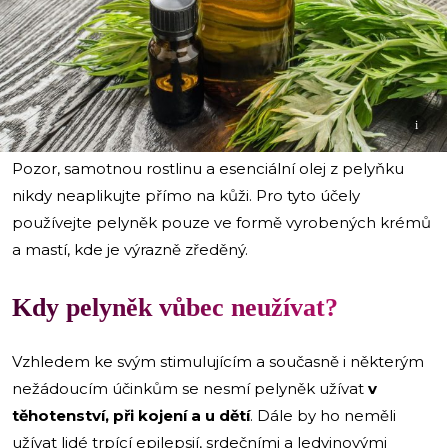
i
Pozor, samotnou rostlinu a esenciální olej z pelyňku
nikdy neaplikujte přímo na kůži. Pro tyto účely
používejte pelyněk pouze ve formě vyrobených krémů
a mastí, kde je výrazně zředěný.
Kdy pelyněk vůbec neužívat?
Vzhledem ke svým stimulujícím a současně i některým
nežádoucím účinkům se nesmí pelyněk užívat
v
těhotenství, při kojení a u dětí
. Dále by ho neměli
užívat lidé trpící epilepsií, srdečními a ledvinovými