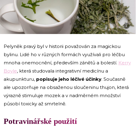
i
Pelyněk pravý byl v historii považován za magickou
bylinu. Lidé ho v různých formách využívali pro léčbu
mnoha onemocnění, především zánětů a bolestí.
Kerry
Boyle
, která studovala integrativní medicínu a
akupunkturu,
popisuje jeho léčivé účinky
. Současně
ale upozorňuje na obsaženou sloučeninu thujon, která
výrazně stimuluje mozek a v nadměrném množství
působí toxicky až smrtelně.
Potravinářské použití