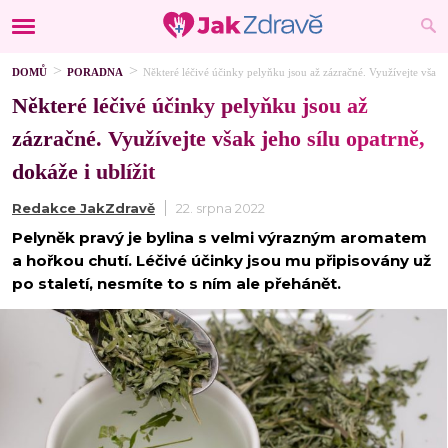
DOMŮ
PORADNA
Některé léčivé účinky pelyňku jsou až zázračné. Využívejte však je
Některé léčivé účinky pelyňku jsou až
zázračné. Využívejte však jeho sílu opatrně,
dokáže i ublížit
Redakce JakZdravě
22. srpna 2022
Pelyněk pravý je bylina s velmi výrazným aromatem
a hořkou chutí. Léčivé účinky jsou mu připisovány už
po staletí, nesmíte to s ním ale přehánět.