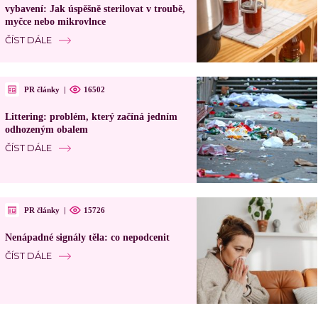
vybavení: Jak úspěšně sterilovat v troubě,
myčce nebo mikrovlnce
ČÍST DÁLE
PR články
|
16502
Littering: problém, který začíná jedním
odhozeným obalem
ČÍST DÁLE
PR články
|
15726
Nenápadné signály těla: co nepodcenit
ČÍST DÁLE