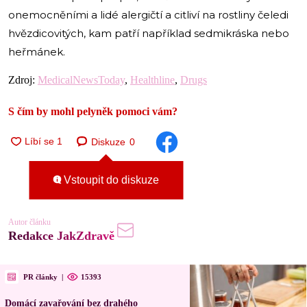
onemocněními a lidé alergičtí a citliví na rostliny čeledi
hvězdicovitých, kam patří například sedmikráska nebo
heřmánek.
Zdroj:
MedicalNewsToday
,
Healthline
,
Drugs
S čím by mohl pelyněk pomoci vám?
Diskuze
0
Vstoupit do diskuze
Autor článku
Redakce JakZdravě
PR články
|
15393
Domácí zavařování bez drahého