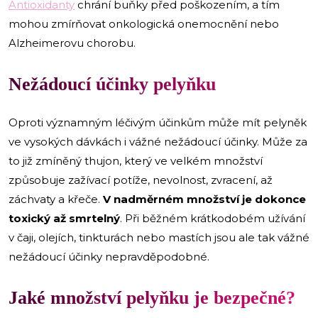
Antioxidanty
chrání buňky před poškozením, a tím
mohou zmírňovat onkologická onemocnění nebo
Alzheimerovu chorobu.
Nežádoucí účinky pelyňku
Oproti významným léčivým účinkům může mít pelyněk
ve vysokých dávkách i vážné nežádoucí účinky. Může za
to již zmíněný thujon, který ve velkém množství
způsobuje zažívací potíže, nevolnost, zvracení, až
záchvaty a křeče.
V nadměrném množství je dokonce
toxický až smrtelný
. Při běžném krátkodobém užívání
v čaji, olejích, tinkturách nebo mastích jsou ale tak vážné
nežádoucí účinky nepravděpodobné.
Jaké množství pelyňku je bezpečné?