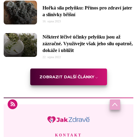
Hořká síla pelyňku: Přínos pro zdraví jater
a slinivky břišní
16. srpna 2023
Některé léčivé účinky pelyňku jsou až
zázračné. Využívejte však jeho sílu opatrně,
dokáže i ublížit
22. srpna 2022
ZOBRAZIT DALŠÍ ČLÁNKY
KONTAKT