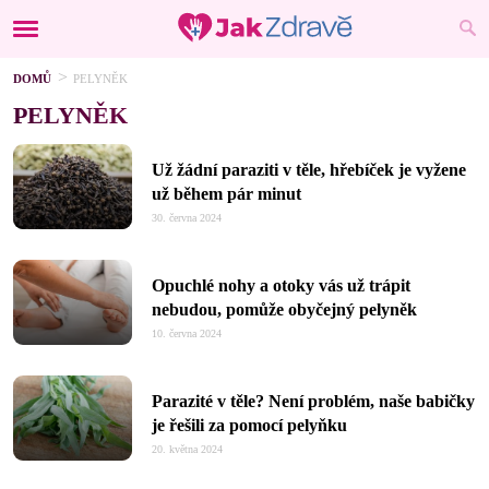
DOMŮ
PELYNĚK
PELYNĚK
Už žádní paraziti v těle, hřebíček je vyžene
už během pár minut
30. června 2024
Opuchlé nohy a otoky vás už trápit
nebudou, pomůže obyčejný pelyněk
10. června 2024
Parazité v těle? Není problém, naše babičky
je řešili za pomocí pelyňku
20. května 2024