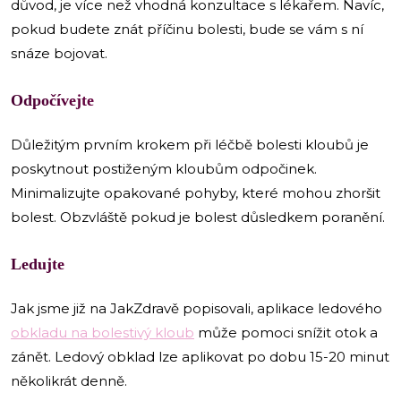
důvod, je více než vhodná konzultace s lékařem. Navíc,
pokud budete znát příčinu bolesti, bude se vám s ní
snáze bojovat.
Odpočívejte
Důležitým prvním krokem při léčbě bolesti kloubů je
poskytnout postiženým kloubům odpočinek.
Minimalizujte opakované pohyby, které mohou zhoršit
bolest. Obzvláště pokud je bolest důsledkem poranění.
Ledujte
Jak jsme již na JakZdravě popisovali, aplikace ledového
obkladu na bolestivý kloub
může pomoci snížit otok a
zánět. Ledový obklad lze aplikovat po dobu 15-20 minut
několikrát denně.