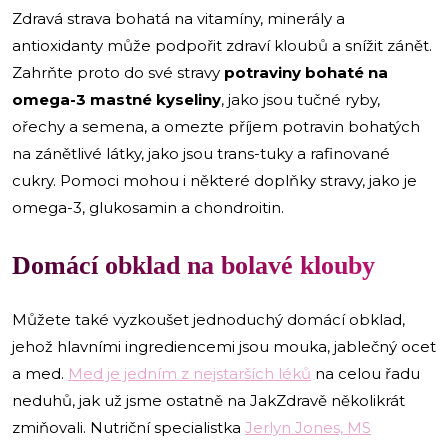
Zdravá strava bohatá na vitamíny, minerály a
antioxidanty může podpořit zdraví kloubů a snížit zánět.
Zahrňte proto do své stravy
potraviny bohaté na
omega-3 mastné kyseliny
, jako jsou tučné ryby,
ořechy a semena, a omezte příjem potravin bohatých
na zánětlivé látky, jako jsou trans-tuky a rafinované
cukry. Pomoci mohou i některé doplňky stravy, jako je
omega-3, glukosamin a chondroitin.
Domácí obklad na bolavé klouby
Můžete také vyzkoušet jednoduchý domácí obklad,
jehož hlavními ingrediencemi jsou mouka, jablečný ocet
a med.
Med je jedním z nejstarších léků
na celou řadu
neduhů, jak už jsme ostatně na JakZdravě několikrát
zmiňovali. Nutriční specialistka
Jerlyn Jones, MS