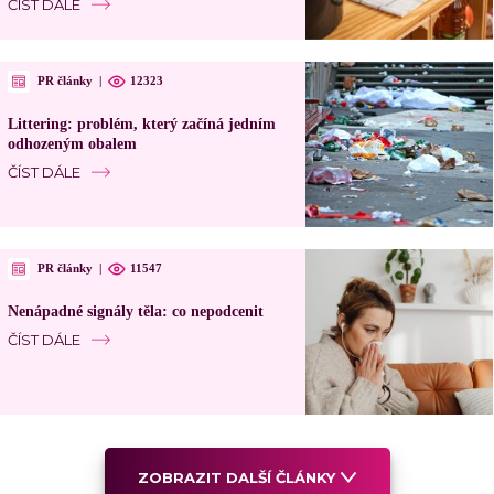
ČÍST DÁLE
PR články
|
12323
Littering: problém, který začíná jedním
odhozeným obalem
ČÍST DÁLE
PR články
|
11547
Nenápadné signály těla: co nepodcenit
ČÍST DÁLE
ZOBRAZIT DALŠÍ ČLÁNKY