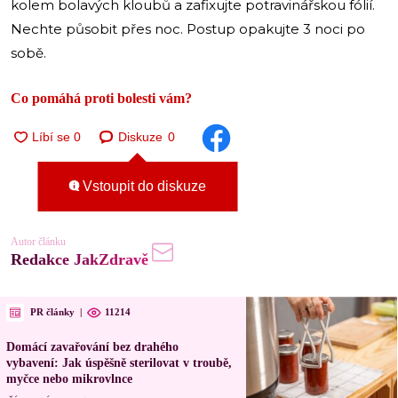
kolem bolavých kloubů a zafixujte potravinářskou fólií.
Nechte působit přes noc. Postup opakujte 3 noci po
sobě.
Co pomáhá proti bolesti vám?
Diskuze
0
Vstoupit do diskuze
Autor článku
Redakce JakZdravě
PR články
|
11214
Domácí zavařování bez drahého
vybavení: Jak úspěšně sterilovat v troubě,
myčce nebo mikrovlnce