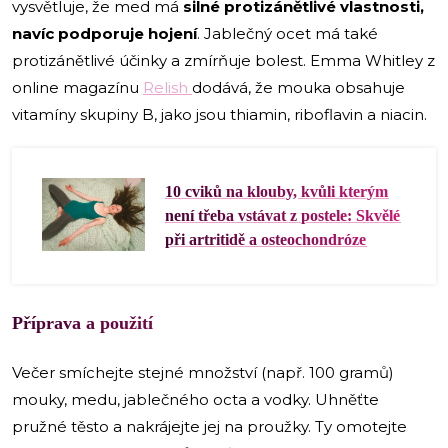
vysvětluje, že med má
silné protizánětlivé vlastnosti,
navíc podporuje hojení
. Jablečný ocet má také
protizánětlivé účinky a zmírňuje bolest. Emma Whitley z
online magazínu
Relish
dodává, že mouka obsahuje
vitamíny skupiny B, jako jsou thiamin, riboflavin a niacin.
10 cviků na klouby, kvůli kterým
není třeba vstávat z postele: Skvělé
při artritidě a osteochondróze
Příprava a použití
Večer smíchejte stejné množství (např. 100 gramů)
mouky, medu, jablečného octa a vodky. Uhněťte
pružné těsto a nakrájejte jej na proužky. Ty omotejte