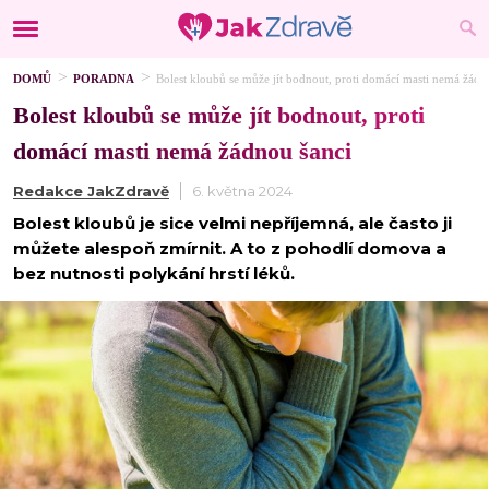
DOMŮ
PORADNA
Bolest kloubů se může jít bodnout, proti domácí masti nemá žádn
Bolest kloubů se může jít bodnout, proti
domácí masti nemá žádnou šanci
Redakce JakZdravě
6. května 2024
Bolest kloubů je sice velmi nepříjemná, ale často ji
můžete alespoň zmírnit. A to z pohodlí domova a
bez nutnosti polykání hrstí léků.