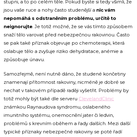
stupni, a to po celém těle. Pokud byste si tedy všimli, že
jsou vaše ruce a nohy často studenější a
nic vám
nepomáhá s odstraněním problému, určitě to
neignorujte
. Je totiž možné, že se vás tímto způsobem
snaží tělo varovat před nebezpečnou rakovinou. Často
se pak také příznak objevuje po chemoterapii, která
oslabuje tělo a zvyšuje riziko dehydratace, anémie a
způsobuje únavu.
Samozřejmě, není nutně dáno, že studené končetiny
znamenají přítomnost rakoviny, nicméně je dobré se
nechat v takovém případě raději vyšetřit. Problémy by
totiž mohly být také dle serveru
ClevelandClinic
známkou Raynaudova syndromu, oslabeného
imunitního systému, onemocnění jater či ledvin,
problémů s krevním oběhem a řady dalších. Mezi další
typické příznaky nebezpečné rakoviny se poté řadí