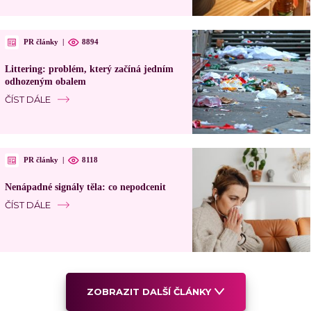
PR články
|
8894
Littering: problém, který začíná jedním
odhozeným obalem
ČÍST DÁLE
PR články
|
8118
Nenápadné signály těla: co nepodcenit
ČÍST DÁLE
ZOBRAZIT DALŠÍ ČLÁNKY