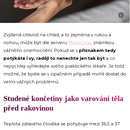
i
Zvýšená citlivost na chlad, a to zejména v rukou a
nohou, může být dle serveru
MayoClinic
známkou
vážného onemocnění. Pokud se s
příznakem tedy
potýkáte i vy, raději to nenechte jen tak být
a co
nejrychleji vyhledejte svého praktického lékaře. Je totiž
možné, že byste se v opačném případě mohli dostat do
velmi vážných problémů.
Studené končetiny jako varování těla
před rakovinou
Teplota zdravého člověka se pohybuje mezi 36,5 a 37