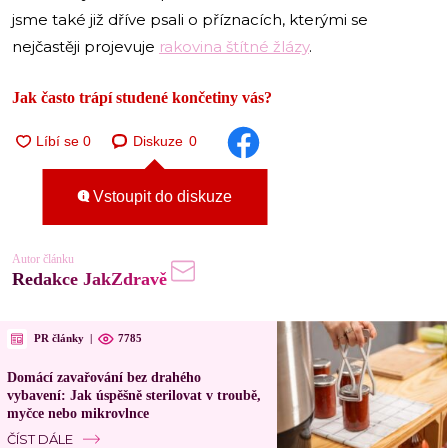
jsme také již dříve psali o příznacích, kterými se
nejčastěji projevuje
rakovina štítné žlázy
.
Jak často trápí studené končetiny vás?
Diskuze
0
Vstoupit do diskuze
Autor článku
Redakce JakZdravě
PR články
|
7785
Domácí zavařování bez drahého
vybavení: Jak úspěšně sterilovat v troubě,
myčce nebo mikrovlnce
ČÍST DÁLE