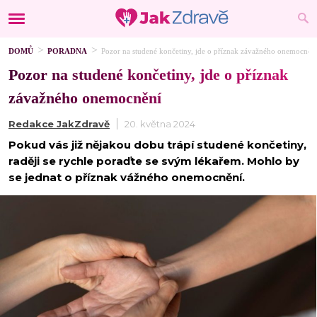
DOMŮ
PORADNA
Pozor na studené končetiny, jde o příznak závažného onemocněn
Pozor na studené končetiny, jde o příznak
závažného onemocnění
Redakce JakZdravě
20. května 2024
Pokud vás již nějakou dobu trápí studené končetiny,
raději se rychle poraďte se svým lékařem. Mohlo by
se jednat o příznak vážného onemocnění.