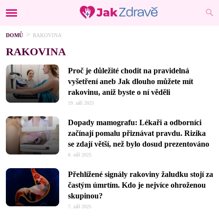
DOMŮ
RAKOVINA
RAKOVINA
Proč je důležité chodit na pravidelná
vyšetření aneb Jak dlouho můžete mít
rakovinu, aniž byste o ní věděli
19. září 2025
Dopady mamografu: Lékaři a odborníci
začínají pomalu přiznávat pravdu. Rizika
se zdají větší, než bylo dosud prezentováno
8. září 2025
Přehlížené signály rakoviny žaludku stojí za
častým úmrtím. Kdo je nejvíce ohroženou
skupinou?
7. září 2025