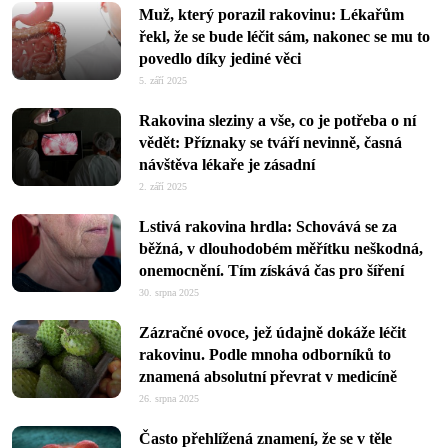
Muž, který porazil rakovinu: Lékařům
řekl, že se bude léčit sám, nakonec se mu to
povedlo díky jediné věci
5. září 2025
Rakovina sleziny a vše, co je potřeba o ní
vědět: Příznaky se tváří nevinně, časná
návštěva lékaře je zásadní
2. září 2025
Lstivá rakovina hrdla: Schovává se za
běžná, v dlouhodobém měřítku neškodná,
onemocnění. Tím získává čas pro šíření
30. srpna 2025
Zázračné ovoce, jež údajně dokáže léčit
rakovinu. Podle mnoha odborníků to
znamená absolutní převrat v medicíně
26. srpna 2025
Často přehlížená znamení, že se v těle