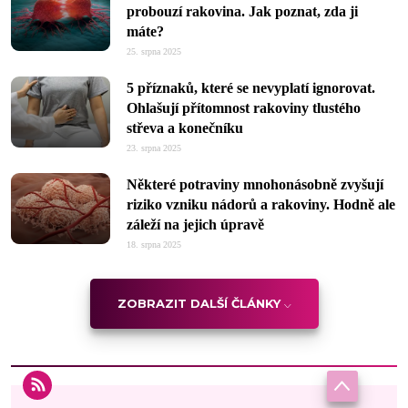
probouzí rakovina. Jak poznat, zda ji
máte?
25. srpna 2025
5 příznaků, které se nevyplatí ignorovat.
Ohlašují přítomnost rakoviny tlustého
střeva a konečníku
23. srpna 2025
Některé potraviny mnohonásobně zvyšují
riziko vzniku nádorů a rakoviny. Hodně ale
záleží na jejich úpravě
18. srpna 2025
ZOBRAZIT DALŠÍ ČLÁNKY