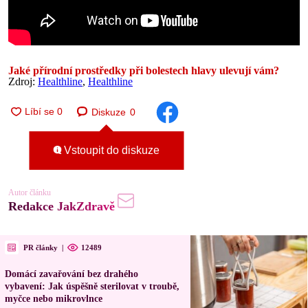
Jaké přírodní prostředky při bolestech hlavy ulevují vám?
Zdroj:
Healthline
,
Healthline
Diskuze
0
Vstoupit do diskuze
Autor článku
Redakce JakZdravě
PR články
|
12489
Domácí zavařování bez drahého
vybavení: Jak úspěšně sterilovat v troubě,
myčce nebo mikrovlnce