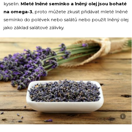
kyselin.
Mleté lněné semínko a lněný olej jsou bohaté
na omega-3
, proto můžete zkusit přidávat mleté lněné
semínko do polévek nebo salátů nebo použít lněný olej
jako základ salátové zálivky.
i