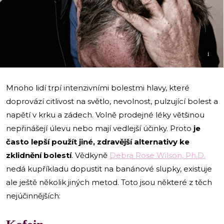
i
Mnoho lidí trpí intenzivními bolestmi hlavy, které
doprovází citlivost na světlo, nevolnost, pulzující bolest a
napětí v krku a zádech. Volně prodejné léky většinou
nepřinášejí úlevu nebo mají vedlejší účinky. Proto
je
často lepší použít jiné, zdravější alternativy ke
zklidnění bolestí
. Vědkyně
Debra Rose Wilson, Ph.D.
nedá kupříkladu dopustit na banánové slupky, existuje
ale ještě několik jiných metod. Toto jsou některé z těch
nejúčinnějších: