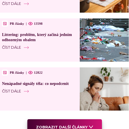
ČÍST DÁLE
PR články
|
13598
Littering: problém, který začíná jedním
odhozeným obalem
ČÍST DÁLE
PR články
|
12822
Nenápadné signály těla: co nepodcenit
ČÍST DÁLE
ZOBRAZIT DALŠÍ ČLÁNKY