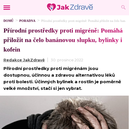
DOMŮ
PORADNA
Přírodní prostředky proti migréně: Pomáhá přiložit na čelo banán
Přírodní prostředky proti migréně: Pomáhá
přiložit na čelo banánovou slupku, bylinky i
kofein
Redakce JakZdravě
30. prosince 2022
Přírodní prostředky proti migrénám jsou
dostupnou, účinnou a zdravou alternativou léků
proti bolesti. Účinných bylinek a rostlin je poměrně
velké množství, stačí si jen vybrat.