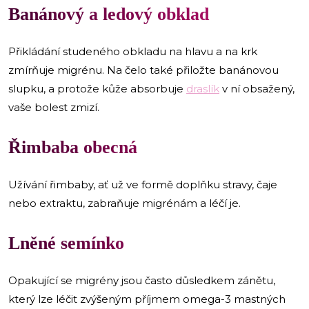
Banánový a ledový obklad
Přikládání studeného obkladu na hlavu a na krk
zmírňuje migrénu. Na čelo také přiložte banánovou
slupku, a protože kůže absorbuje
draslík
v ní obsažený,
vaše bolest zmizí.
Řimbaba obecná
Užívání řimbaby, ať už ve formě doplňku stravy, čaje
nebo extraktu, zabraňuje migrénám a léčí je.
Lněné semínko
Opakující se migrény jsou často důsledkem zánětu,
který lze léčit zvýšeným příjmem omega-3 mastných