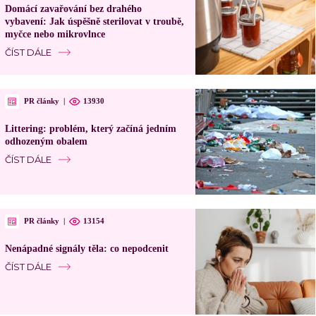
Domácí zavařování bez drahého
vybavení: Jak úspěšně sterilovat v troubě,
myčce nebo mikrovlnce
ČÍST DÁLE
PR články
|
13930
Littering: problém, který začíná jedním
odhozeným obalem
ČÍST DÁLE
PR články
|
13154
Nenápadné signály těla: co nepodcenit
ČÍST DÁLE