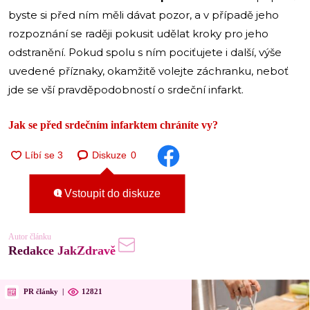
byste si před ním měli dávat pozor, a v případě jeho
rozpoznání se raději pokusit udělat kroky pro jeho
odstranění. Pokud spolu s ním pociťujete i další, výše
uvedené příznaky, okamžitě volejte záchranku, neboť
jde se vší pravděpodobností o srdeční infarkt.
Jak se před srdečním infarktem chráníte vy?
Diskuze
0
Vstoupit do diskuze
Autor článku
Redakce JakZdravě
PR články
|
12821