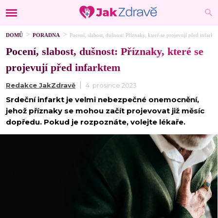
DOMŮ
PORADNA
Pocení, slabost, dušnost: Příznaky, které se projevují před infarkt
Pocení, slabost, dušnost: Příznaky, které se
projevují před infarktem
Redakce JakZdravě
4. prosince 2023
Srdeční infarkt je velmi nebezpečné onemocnění,
jehož příznaky se mohou začít projevovat již měsíc
dopředu. Pokud je rozpoznáte, volejte lékaře.