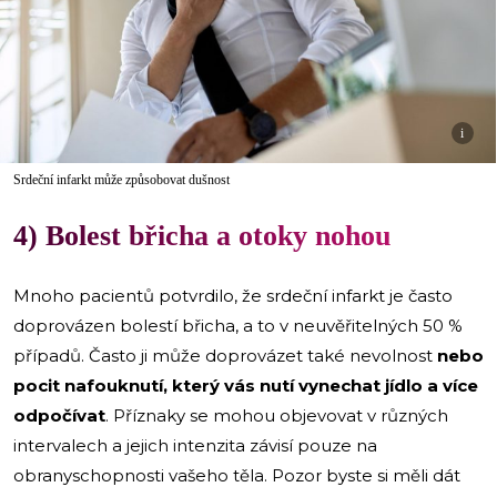
i
Srdeční infarkt může způsobovat dušnost
4) Bolest břicha a otoky nohou
Mnoho pacientů potvrdilo, že srdeční infarkt je často
doprovázen bolestí břicha, a to v neuvěřitelných 50 %
případů. Často ji může doprovázet také nevolnost
nebo
pocit nafouknutí, který vás nutí vynechat jídlo a více
odpočívat
. Příznaky se mohou objevovat v různých
intervalech a jejich intenzita závisí pouze na
obranyschopnosti vašeho těla. Pozor byste si měli dát