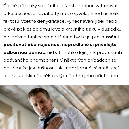
Časné příznaky srdečního infarktu mohou zahrnovat
také dušnost a závratě. Ty může vyvolat hned několik
faktorů, včetně dehydratace, vynechávání jídel nebo
právě pokles objemu krve a krevního tlaku v důsledku
nesprávné funkce srdce. Pokud byste je proto
začali
pociťovat oba najednou, neprodleně si přivolejte
odbornou pomoc
, neboť mohlo dojít již k propuknutí
obávaného onemocnění. V některých případech se
poté může jak dušnost, tak i nepříjemné závratě, začít
objevovat klidně i několik týdnů před jeho příchodem.