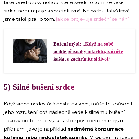
také před otoky nohou, které svědčí o tom, že vaše
srdce nepumpuje krev efektivně. Na webu JakZdravě
jsme také psali o tom,
jak se projevuje srdeční selhání
.
Boření mýtů: „Když na sobě
ucítíte příznaky infarktu, začněte
kašlat a zachráníte si život“
5) Silné bušení srdce
Když srdce nedostává dostatek krve, může to způsobit
jeho rozrušení, což následně vede k silnému bušení.
Takový problém je však často způsoben i mírnějšími
příčinami, jako je například
nadměrná konzumace
kofeinu nebo nedostatek spánku
. V každém případě