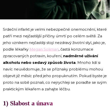
i
Srdeční infarkt je velmi nebezpečné onemocnění, které
patří mezi nejčastější příčiny úmrtí po celém světě. Za
jeho vznikem nejčastěji stojí nezdravý životní styl, jako je,
podle lékařky
Megan Soliman
, častá konzumace
zpracovaných potravin, kouření,
nadměrné užívání
alkoholu nebo sedavý způsob života
. Mnoho lidí si
navíc neuvědomuje, že se příznaky problému mohou
objevit již měsíc před jeho propuknutím. Pokud byste je
proto na sobě poznali, co nejrychleji se poraďte se svým
praktickým lékařem a zahajte léčbu.
1) Slabost a únava