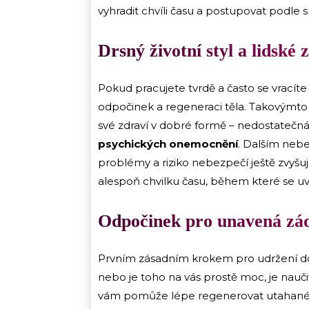
vyhradit chvíli času a postupovat podle
Drsný životní styl a lidské
Pokud pracujete tvrdě a často se vracít
odpočinek a regeneraci těla. Takovýmt
své zdraví v dobré formě – nedostatečn
psychických onemocnění
. Dalším nebe
problémy a riziko nebezpečí ještě zvyšuj
alespoň chvilku času, během které se u
Odpočinek pro unavená zá
Prvním zásadním krokem pro udržení 
nebo je toho na vás prostě moc, je nauči
vám pomůže lépe regenerovat utahan