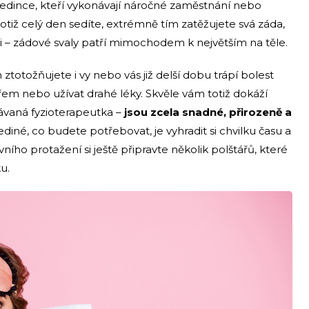
 jedince, kteří vykonávají náročné zaměstnání nebo
tiž celý den sedíte, extrémně tím zatěžujete svá záda,
ci – zádové svaly patří mimochodem k největším na těle.
totožňujete i vy nebo vás již delší dobu trápí bolest
řem nebo užívat drahé léky. Skvěle vám totiž dokáží
ávaná fyzioterapeutka –
jsou zcela snadné, přirozeně a
Jediné, co budete potřebovat, je vyhradit si chvilku času a
vního protažení si ještě připravte několik polštářů, které
ku.