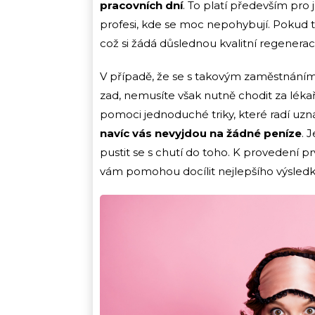
pracovních dní
. To platí především pro
profesi, kde se moc nepohybují. Pokud to
což si žádá důslednou kvalitní regenera
V případě, že se s takovým zaměstnáním z
zad, nemusíte však nutně chodit za léka
pomoci jednoduché triky, které radí uzn
navíc vás nevyjdou na žádné peníze
. 
pustit se s chutí do toho. K provedení pr
vám pomohou docílit nejlepšího výsled