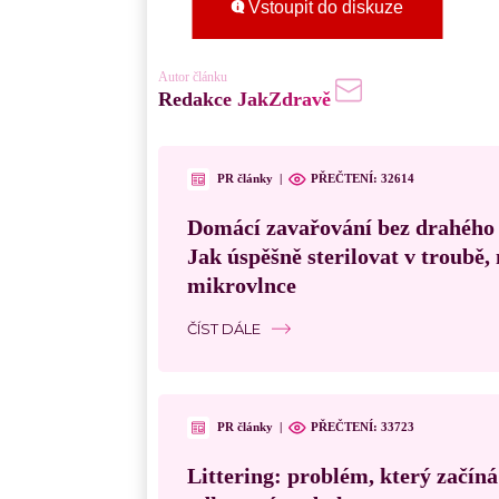
Vstoupit do diskuze
Autor článku
Redakce JakZdravě
PR články
|
PŘEČTENÍ:
32614
Domácí zavařování bez drahého
Jak úspěšně sterilovat v troubě
mikrovlnce
ČÍST DÁLE
PR články
|
PŘEČTENÍ:
33723
Littering: problém, který začín