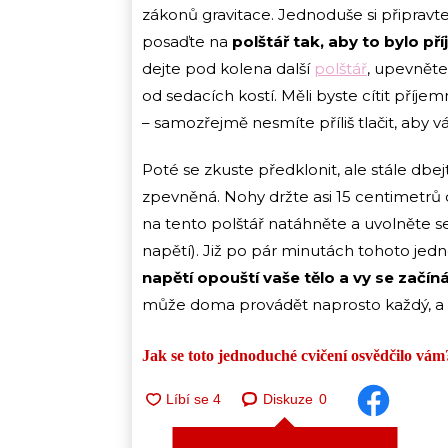
zákonů gravitace. Jednoduše si připravte
posaďte na
polštář tak, aby to bylo p
dejte pod kolena další
polštář
, upevněte
od sedacích kostí. Měli byste cítit příjem
– samozřejmě nesmíte příliš tlačit, aby v
Poté se zkuste předklonit, ale stále dbej
zpevněná. Nohy držte asi 15 centimetrů o
na tento polštář natáhněte a uvolněte 
napětí). Již po pár minutách tohoto jed
napětí opouští vaše tělo a vy se začín
může doma provádět naprosto každý, a to
Jak se toto jednoduché cvičení osvědčilo vám
Diskuze
0