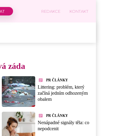
REDAKCE
KONTAKT
vá záda
PR ČLÁNKY
Littering: problém, který
začíná jedním odhozeným
obalem
PR ČLÁNKY
Nenápadné signály těla: co
nepodcenit