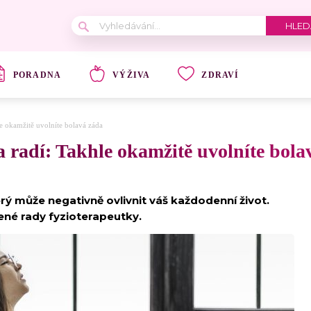
PORADNA
VÝŽIVA
ZDRAVÍ
e okamžitě uvolníte bolavá záda
 radí: Takhle okamžitě uvolníte bola
rý může negativně ovlivnit váš každodenní život.
ené rady fyzioterapeutky.