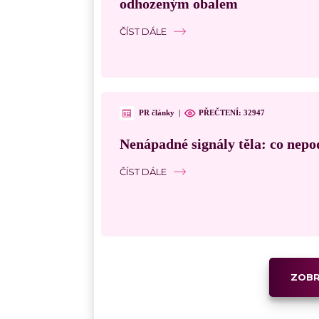
odhozeným obalem
ČÍST DÁLE
PR články
|
PŘEČTENÍ:
32947
Nenápadné signály těla: co nepo
ČÍST DÁLE
ZOBR