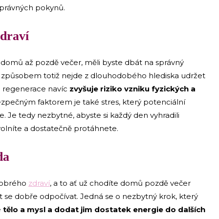
 správných pokynů.
 zdraví
e domů až pozdě večer, měli byste dbát na správný
o způsobem totiž nejde z dlouhodobého hlediska udržet
á regenerace navíc
zvyšuje riziko vzniku fyzických a
zpečným faktorem je také stres, který potenciální
e. Je tedy nezbytné, abyste si každý den vyhradili
volníte a dostatečně protáhnete.
da
dobrého
zdraví
, a to ať už chodíte domů pozdě večer
t se dobře odpočívat. Jedná se o nezbytný krok, který
é
tělo a mysl a dodat jim dostatek energie do dalších