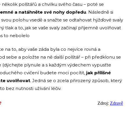
 několik polštářů a chvilku svého času – poté se
říjemné a natáhněte své nohy dopředu
. Následně si
 svou polohu vsedě a snažte se odtahovat hýžďové svaly
ný tlak a to, jak se vaše svaly začínají příjemně uvolňovat
ás to nebolelo
te na to, aby vaše záda byla co nejvíce rovná a
d sebe a položte na ně další polštář – při předklonu se
se (dýchejte plynule a s každým výdechem vypusťte
noduchého cvičení budete moci pocítit,
jak přílišné
áte uvolňovat
. Jedná se o zcela přirozený způsob, který
 bez nutnosti užívání léčiv.
?
Zdroj:
Zdravě