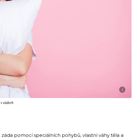
i
 v zádech
 záda pomocí speciálních pohybů, vlastní váhy těla a