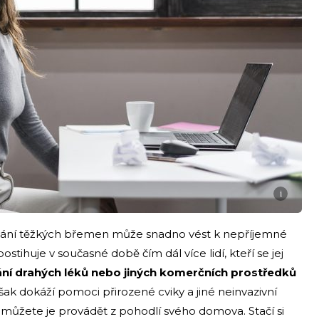
i
vedání těžkých břemen může snadno vést k nepříjemné
tihuje v současné době čím dál více lidí, kteří se jej
ání drahých léků nebo jiných komerčních prostředků
k dokáží pomoci přirozené cviky a jiné neinvazivní
 můžete je provádět z pohodlí svého domova. Stačí si