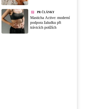
PR ČLÁNKY
Masticha Active: moderní
podpora žaludku při
trávicích potížích