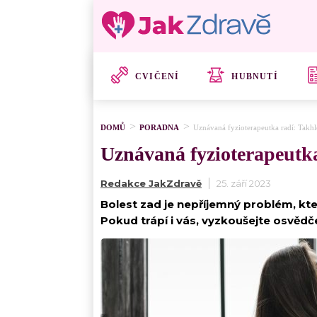
CVIČENÍ
HUBNUTÍ
DOMŮ
PORADNA
Uznávaná fyzioterapeutka radí: Takhl
Uznávaná fyzioterapeutka
Redakce JakZdravě
25. září 2023
Bolest zad je nepříjemný problém, kte
Pokud trápí i vás, vyzkoušejte osvědč