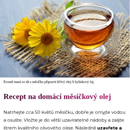
i
Kromě masti se dá z měsíčku připravit léčivý olej či bylinkový čaj.
Recept na domácí měsíčkový olej
Natrhejte cca 50 květů měsíčku, dobře je omyjte vodou
a osušte. Vložte je do větší uzavíratelné nádoby a zalijte
litrem kvalitního olivového oleje. Následně
uzavřete a