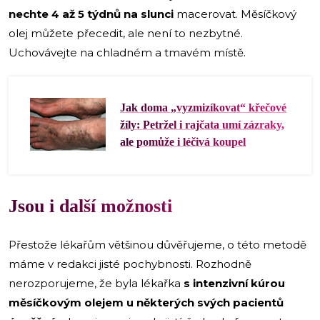
nechte 4 až 5 týdnů na slunci
macerovat. Měsíčkový
olej můžete přecedit, ale není to nezbytné.
Uchovávejte na chladném a tmavém místě.
Jak doma „vyzmizíkovat“ křečové
žíly: Petržel i rajčata umí zázraky,
ale pomůže i léčivá koupel
Jsou i další možnosti
Přestože lékařům většinou důvěřujeme, o této metodě
máme v redakci jisté pochybnosti. Rozhodně
nerozporujeme, že byla lékařka
s intenzivní kúrou
měsíčkovým olejem u některých svých pacientů