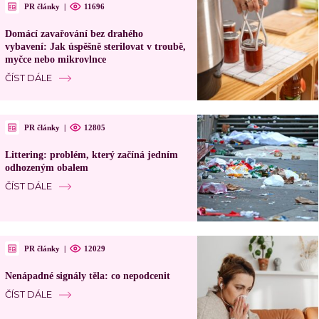
PR články
|
11696
Domácí zavařování bez drahého
vybavení: Jak úspěšně sterilovat v troubě,
myčce nebo mikrovlnce
ČÍST DÁLE
PR články
|
12805
Littering: problém, který začíná jedním
odhozeným obalem
ČÍST DÁLE
PR články
|
12029
Nenápadné signály těla: co nepodcenit
ČÍST DÁLE