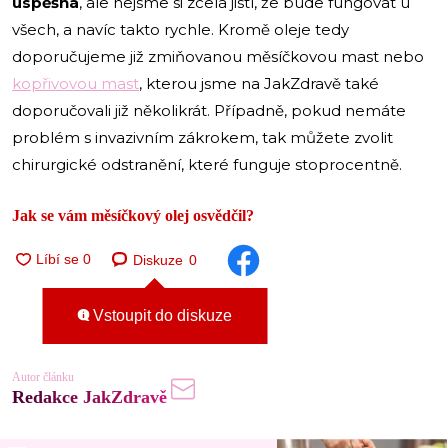
úspěšná
, ale nejsme si zcela jistí, že bude fungovat u
všech, a navíc takto rychle. Kromě oleje tedy
doporučujeme již zmiňovanou měsíčkovou mast nebo
kopřivovou mast
, kterou jsme na JakZdravě také
doporučovali již několikrát. Případně, pokud nemáte
problém s invazivním zákrokem, tak můžete zvolit
chirurgické odstranění, které funguje stoprocentně.
Jak se vám měsíčkový olej osvědčil?
Diskuze
0
Vstoupit do diskuze
Autor článku
Redakce JakZdravě