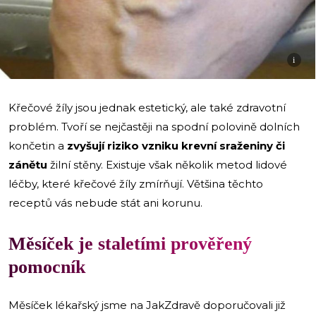
i
Křečové žíly jsou jednak estetický, ale také zdravotní
problém. Tvoří se nejčastěji na spodní polovině dolních
končetin a
zvyšují riziko vzniku krevní sraženiny či
zánětu
žilní stěny. Existuje však několik metod lidové
léčby, které křečové žíly zmírňují. Většina těchto
receptů vás nebude stát ani korunu.
Měsíček je staletími prověřený
pomocník
Měsíček lékařský jsme na JakZdravě doporučovali již