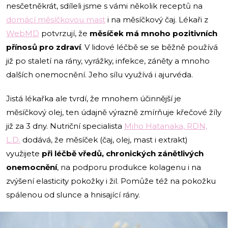
nesčetněkrát, sdíleli jsme s vámi několik receptů na
domácí měsíčkovou mast
i na měsíčkový čaj. Lékaři z
WebMD
potvrzují, že
měsíček má mnoho pozitivních
přínosů pro zdraví
. V lidové léčbě se se běžně používá
již po staletí na rány, vyrážky, infekce, záněty a mnoho
dalších onemocnění. Jeho sílu využívá i ajurvéda.
Jistá lékařka ale tvrdí, že mnohem účinnější je
měsíčkový olej, ten údajně výrazně zmírňuje křečové žíly
již za 3 dny. Nutriční specialista
Miho Hatanaka, RDN,
L.D.
dodává, že měsíček (čaj, olej, mast i extrakt)
využijete
při léčbě vředů, chronických zánětlivých
onemocnění
, na podporu produkce kolagenu i na
zvýšení elasticity pokožky i žil. Pomůže též na pokožku
spálenou od slunce a hnisající rány.