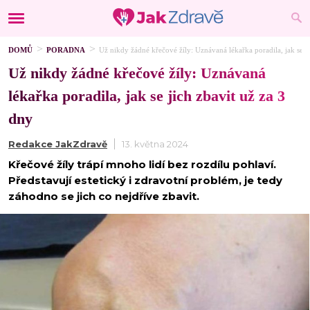
DOMŮ
PORADNA
Už nikdy žádné křečové žíly: Uznávaná lékařka poradila, jak se ji
Už nikdy žádné křečové žíly: Uznávaná
lékařka poradila, jak se jich zbavit už za 3
dny
Redakce JakZdravě
13. května 2024
Křečové žíly trápí mnoho lidí bez rozdílu pohlaví.
Představují estetický i zdravotní problém, je tedy
záhodno se jich co nejdříve zbavit.