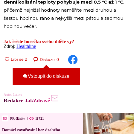
denní kolísání teploty pohybuje mezi 0,5 °C až 1 °C
,
přičemž nejnižší hodnoty naměříte mezi druhou a
šestou hodinou ráno a nejvyšší mezi pátou a sedmou
hodinou večer.
Jak řešíte horečku svého dítěte vy?
Zdroj:
Healthline
Diskuze
0
Vstoupit do diskuze
Autor článku
Redakce JakZdravě
PR články
|
11721
Domácí zavařování bez drahého