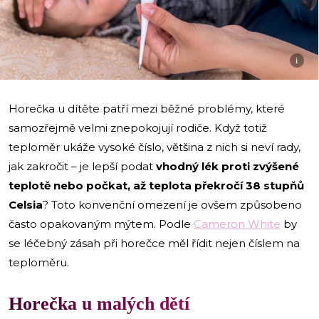
i
Horečka u dítěte patří mezi běžné problémy, které
samozřejmě velmi znepokojují rodiče. Když totiž
teploměr ukáže vysoké číslo, většina z nich si neví rady,
jak zakročit – je lepší podat
vhodný lék proti zvýšené
teplotě nebo počkat, až teplota překročí 38 stupňů
Celsia
? Toto konvenční omezení je ovšem způsobeno
často opakovaným mýtem. Podle
Cameron White
by
se léčebný zásah při horečce měl řídit nejen číslem na
teploměru.
Horečka u malých dětí