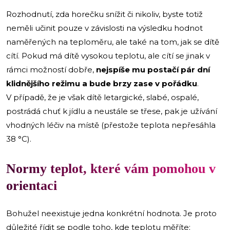
Rozhodnutí, zda horečku snížit či nikoliv, byste totiž
neměli učinit pouze v závislosti na výsledku hodnot
naměřených na teploměru, ale také na tom, jak se dítě
cítí. Pokud má dítě vysokou teplotu, ale cítí se jinak v
rámci možností dobře,
nejspíše mu postačí pár dní
klidnějšího režimu a bude brzy zase v pořádku
.
V případě, že je však dítě letargické, slabé, ospalé,
postrádá chuť k jídlu a neustále se třese, pak je užívání
vhodných léčiv na místě (přestože teplota nepřesáhla
38 °C).
Normy teplot, které vám pomohou v
orientaci
Bohužel neexistuje jedna konkrétní hodnota. Je proto
důležité řídit se podle toho, kde teplotu měříte: