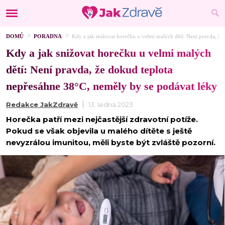
DOMŮ
PORADNA
Kdy a jak snižovat horečku u velmi malých dětí: Není pravda, že
Kdy a jak snižovat horečku u velmi malých
dětí: Není pravda, že dokud teplota
nepřesáhne 38°C, neměly by se podávat léky
Redakce JakZdravě
13. ledna 2023
Horečka patří mezi nejčastější zdravotní potíže.
Pokud se však objevila u malého dítěte s ještě
nevyzrálou imunitou, měli byste být zvláště pozorní.