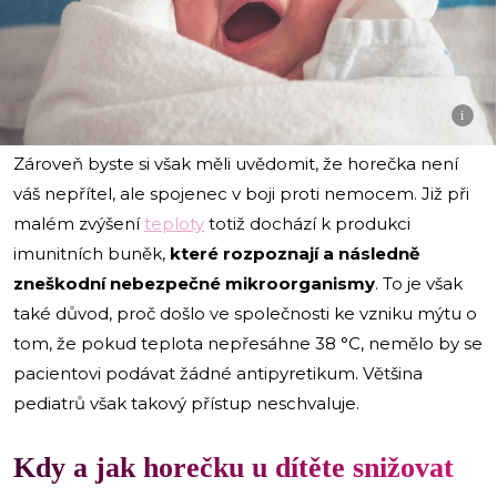
i
Zároveň byste si však měli uvědomit, že horečka není
váš nepřítel, ale spojenec v boji proti nemocem. Již při
malém zvýšení
teploty
totiž dochází k produkci
imunitních buněk,
které rozpoznají a následně
zneškodní nebezpečné mikroorganismy
. To je však
také důvod, proč došlo ve společnosti ke vzniku mýtu o
tom, že pokud teplota nepřesáhne 38 °C, nemělo by se
pacientovi podávat žádné antipyretikum. Většina
pediatrů však takový přístup neschvaluje.
Kdy a jak horečku u dítěte snižovat