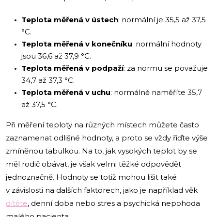
Teplota měřená v ústech
: normální je 35,5 až 37,5
°C.
Teplota měřená v konečníku
: normální hodnoty
jsou 36,6 až 37,9 °C.
Teplota měřená v podpaží
: za normu se považuje
34,7 až 37,3 °C.
Teplota měřená v uchu
: normálně naměříte 35,7
až 37,5 °C.
Při měření teploty na různých místech můžete často
zaznamenat odlišné hodnoty, a proto se vždy řiďte výše
zmíněnou tabulkou. Na to, jak vysokých teplot by se
měl rodič obávat, je však velmi těžké odpovědět
jednoznačně. Hodnoty se totiž mohou lišit také
v závislosti na dalších faktorech, jako je například věk
dítěte
, denní doba nebo stres a psychická nepohoda
malého pacienta.