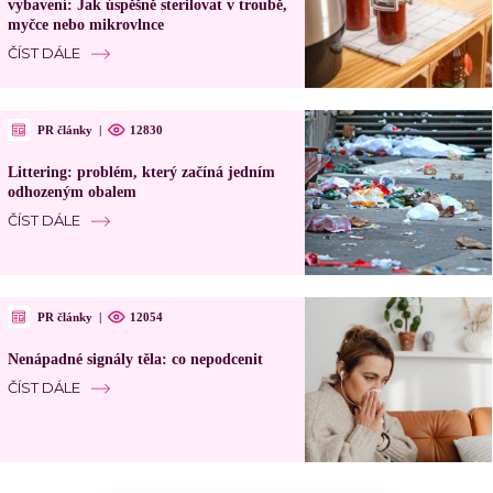
vybavení: Jak úspěšně sterilovat v troubě,
myčce nebo mikrovlnce
ČÍST DÁLE
PR články
|
12830
Littering: problém, který začíná jedním
odhozeným obalem
ČÍST DÁLE
PR články
|
12054
Nenápadné signály těla: co nepodcenit
ČÍST DÁLE