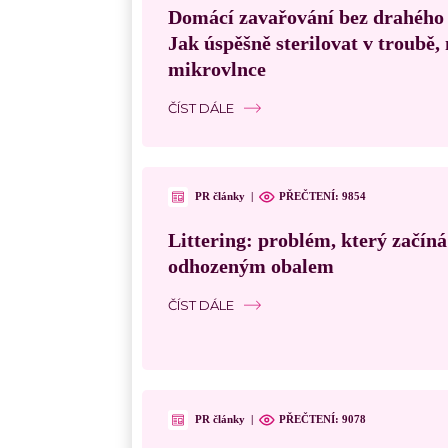
Domácí zavařování bez drahého
Jak úspěšně sterilovat v troubě
mikrovlnce
ČÍST DÁLE
PR články
|
PŘEČTENÍ:
9854
Littering: problém, který začín
odhozeným obalem
ČÍST DÁLE
PR články
|
PŘEČTENÍ:
9078