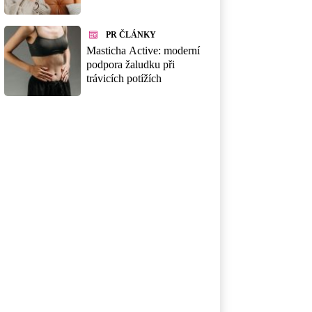
PR ČLÁNKY
Masticha Active: moderní
podpora žaludku při
trávicích potížích