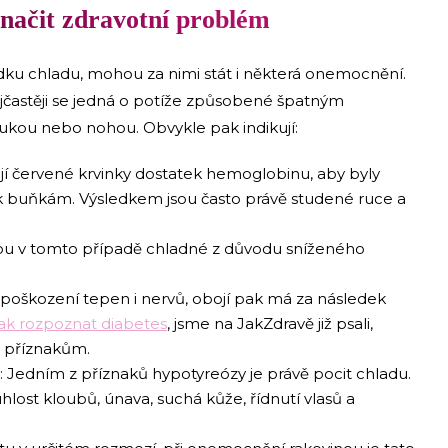
načit zdravotní problém
ku chladu, mohou za nimi stát i některá onemocnění.
ejčastěji se jedná o potíže způsobené špatným
kou nebo nohou. Obvykle pak indikují:
jí červené krvinky dostatek hemoglobinu, aby byly
k buňkám. Výsledkem jsou často právě studené ruce a
sou v tomto případě chladné z důvodu sníženého
poškození tepen i nervů, obojí pak má za následek
jak rozpoznat diabetes
, jsme na JakZdravě již psali,
 příznakům.
: Jedním z příznaků hypotyreózy je právě pocit chladu.
uhlost kloubů, únava, suchá kůže, řídnutí vlasů a