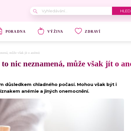
PORADNA
VÝŽIVA
ZDRAVÍ
amená, může však jít o anémii
 to nic neznamená, může však jít o an
m důsledkem chladného počasí. Mohou však být i
říznakem anémie a jiných onemocnění.