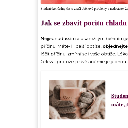
Studené končetiny často značí oběhové problémy a nedostatek že
Jak se zbavit pocitu chladu
Nejjednodušším a okamžitým řešením je o
příčinu. Máte-li i další obtíže,
objednejte 
léčit příčinu, zmírní se i vaše obtíže. Lék
železa, protože právě anémie je jednou 
Studen
máte, 