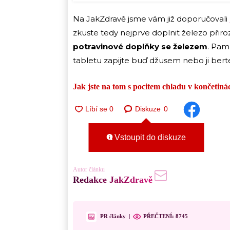
Na JakZdravě jsme vám již doporučovali
zkuste tedy nejprve doplnit železo př
potravinové doplňky se železem
. Pam
tabletu zapijte buď džusem nebo ji bert
Jak jste na tom s pocitem chladu v končetiná
Diskuze
0
Vstoupit do diskuze
Autor článku
Redakce JakZdravě
PR články
|
PŘEČTENÍ:
8745