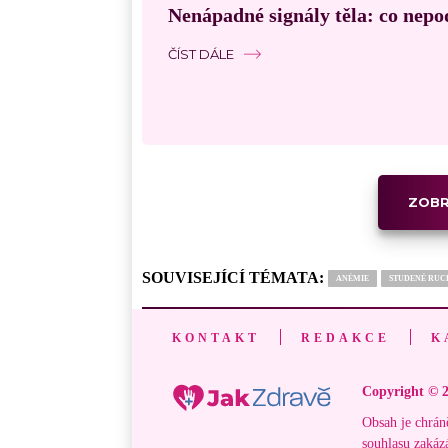
Nenápadné signály těla: co nepo
ČÍST DÁLE
ZOBR
SOUVISEJÍCÍ TÉMATA:
ANÉMIE
STUDENÉ RUC
KONTAKT
REDAKCE
K
Copyright © 2
Obsah je chrán
souhlasu zakáz