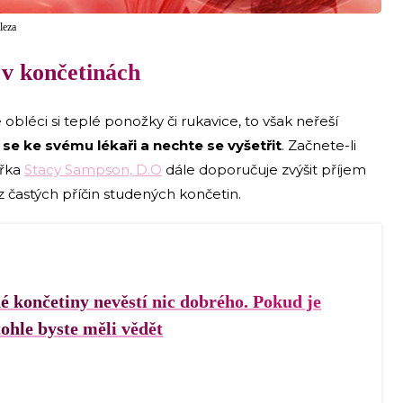
leza
 v končetinách
bléci si teplé ponožky či rukavice, to však neřeší
se ke svému lékaři a nechte se vyšetřit
. Začnete-li
ařka
Stacy Sampson, D.O
dále doporučuje zvýšit příjem
z častých příčin studených končetin.
é končetiny nevěstí nic dobrého. Pokud je
tohle byste měli vědět