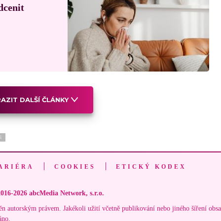
dcenit
AZIT DALŠÍ ČLÁNKY
E
ARIÉRA
COOKIES
ETICKÝ KODEX
016-2026 abcMedia Network, s.r.o.
ěn autorským právem. Jakékoli užití včetně publikování nebo jiného šíření obs
áno.