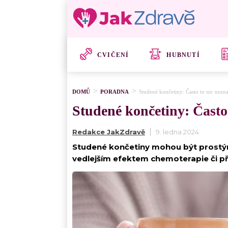
CVIČENÍ
HUBNUTÍ
DOMŮ
PORADNA
Studené končetiny: Často to nic nezn
Studené končetiny: Často
Redakce JakZdravě
9. ledna 2024
Studené končetiny mohou být prostý
vedlejším efektem chemoterapie či p