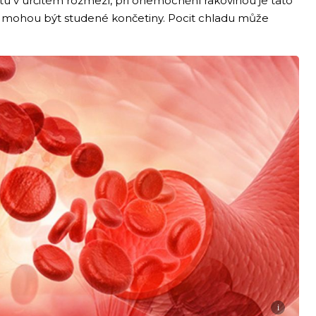
otu v určitém rozmezí, při onemocnění rakovinou je tato
 mohou být studené končetiny. Pocit chladu může
i