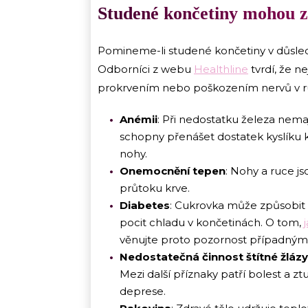
Studené končetiny mohou z
Pomineme-li studené končetiny v důsled
Odborníci z webu
Healthline
tvrdí, že n
prokrvením nebo poškozením nervů v ru
Anémii
: Při nedostatku železa nema
schopny přenášet dostatek kyslíku 
nohy.
Onemocnění tepen
: Nohy a ruce j
průtoku krve.
Diabetes
: Cukrovka může způsobit 
pocit chladu v končetinách. O tom,
věnujte proto pozornost případným
Nedostatečná činnost štítné žlázy
Mezi další příznaky patří bolest a zt
deprese.