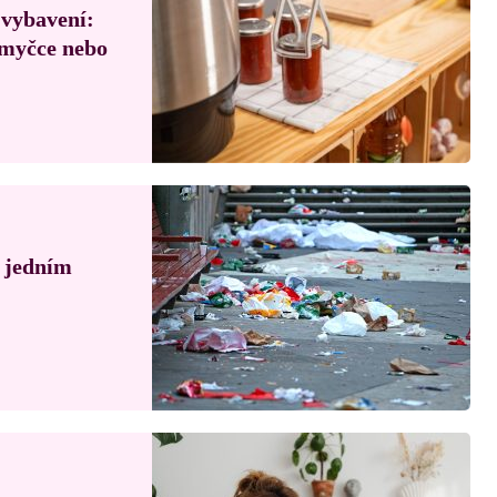
 vybavení:
, myčce nebo
á jedním