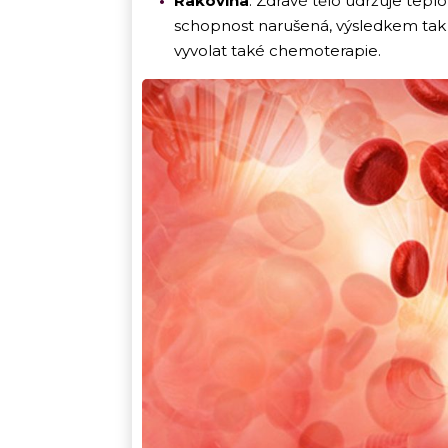
Rakovina
: Zdravé tělo udržuje tepl
schopnost narušená, výsledkem tak
vyvolat také chemoterapie.