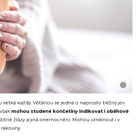
i
 setká každý. Většinou se jedná o naprosto běžný jev
 však
mohou studené končetiny indikovat i oběhové
štítné žlázy a jiná onemocnění. Mohou vzniknout i v
rakoviny.