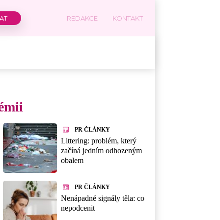
REDAKCE
KONTAKT
émii
PR ČLÁNKY
Littering: problém, který
začíná jedním odhozeným
obalem
PR ČLÁNKY
Nenápadné signály těla: co
nepodcenit