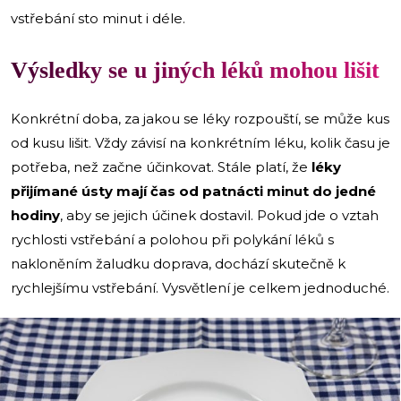
vstřebání sto minut i déle.
Výsledky se u jiných léků mohou lišit
Konkrétní doba, za jakou se léky rozpouští, se může kus
od kusu lišit. Vždy závisí na konkrétním léku, kolik času je
potřeba, než začne účinkovat. Stále platí, že
léky
přijímané ústy mají čas od patnácti minut do jedné
hodiny
, aby se jejich účinek dostavil. Pokud jde o vztah
rychlosti vstřebání a polohou při polykání léků s
nakloněním žaludku doprava, dochází skutečně k
rychlejšímu vstřebání. Vysvětlení je celkem jednoduché.