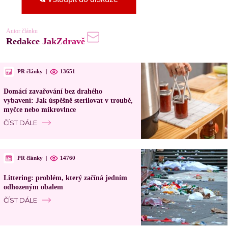
Autor článku
Redakce JakZdravě
PR články
|
13651
Domácí zavařování bez drahého
vybavení: Jak úspěšně sterilovat v troubě,
myčce nebo mikrovlnce
ČÍST DÁLE
PR články
|
14760
Littering: problém, který začíná jedním
odhozeným obalem
ČÍST DÁLE