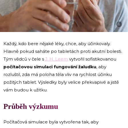
i
Každý, kdo bere nějaké léky, chce, aby účinkovaly.
Hlavně pokud saháte po tabletách proti akutní bolesti.
Tým vědců v čele s
J. H. Leem
vytvořil sofistikovanou
počítačovou simulaci fungování žaludku
, aby
rozluštil, zda má poloha těla vliv na rychlost účinku
požitých tablet. Výsledky byly velice překvapivé a jistě
vám budou k užitku.
Průběh výzkumu
Počítačová simulace byla vytvořena tak, aby