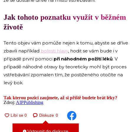
že se dostane dříve na místo vstřebávání.
Jak tohoto poznatku využít v běžném
životě
Tento objev vám pomůže nejen k tomu, abyste se dříve
zbavili například
bolesti hlavy
, hodit se vám bude i v
případě první pomoci
při náhodném požití léků
. V
případě náhodné otravy by teoreticky mohl být proces
vstřebávání zpomalen tím, že postiženého otočíte na
levý bok.
Tak kterou pozici zaujmete, až si příště budete brát léky?
Zdroj:
AIPPublishing
Diskuze
0
Vstoupit do diskuze