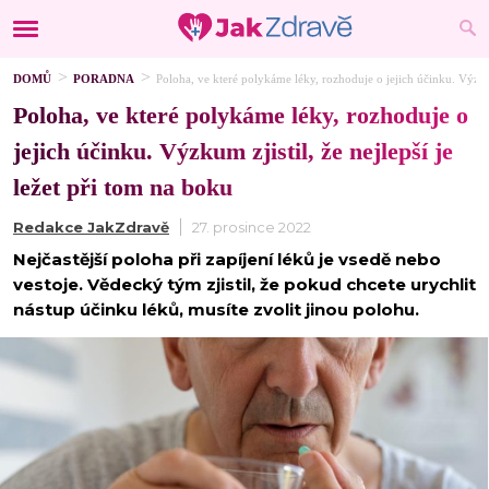
DOMŮ
PORADNA
Poloha, ve které polykáme léky, rozhoduje o jejich účinku. Výzkum 
Poloha, ve které polykáme léky, rozhoduje o
jejich účinku. Výzkum zjistil, že nejlepší je
ležet při tom na boku
Redakce JakZdravě
27. prosince 2022
Nejčastější poloha při zapíjení léků je vsedě nebo
vestoje. Vědecký tým zjistil, že pokud chcete urychlit
nástup účinku léků, musíte zvolit jinou polohu.