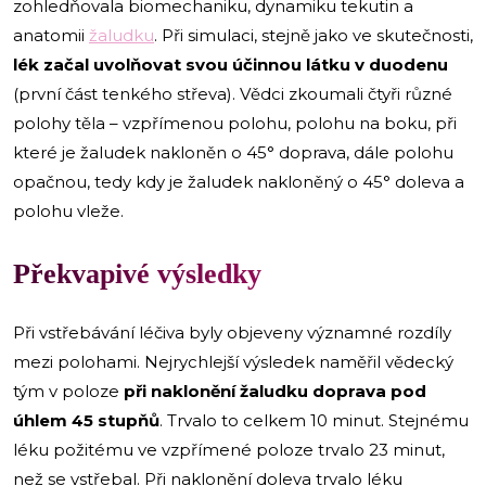
zohledňovala biomechaniku, dynamiku tekutin a
anatomii
žaludku
. Při simulaci, stejně jako ve skutečnosti,
lék začal uvolňovat svou účinnou látku v duodenu
(první část tenkého střeva). Vědci zkoumali čtyři různé
polohy těla – vzpřímenou polohu, polohu na boku, při
které je žaludek nakloněn o 45° doprava, dále polohu
opačnou, tedy kdy je žaludek nakloněný o 45° doleva a
polohu vleže.
Překvapivé výsledky
Při vstřebávání léčiva byly objeveny významné rozdíly
mezi polohami. Nejrychlejší výsledek naměřil vědecký
tým v poloze
při naklonění žaludku doprava pod
úhlem 45 stupňů
. Trvalo to celkem 10 minut. Stejnému
léku požitému ve vzpřímené poloze trvalo 23 minut,
než se vstřebal. Při naklonění doleva trvalo léku