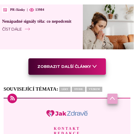
PR články
|
13984
Nenápadné signály těla: co nepodcenit
ČÍST DÁLE
ZOBRAZIT DALŠÍ ČLÁNKY
SOUVISEJÍCÍ TÉMATA:
LÉKY
STUDIE
VÝZKUM
KONTAKT
REDAKCE