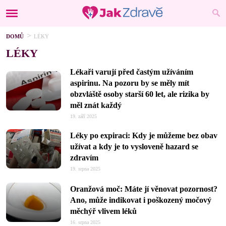
DOMŮ
LÉKY
LÉKY
Lékaři varují před častým užíváním
aspirinu. Na pozoru by se měly mít
obzvláště osoby starší 60 let, ale rizika by
měl znát každý
19. září 2025
Léky po expiraci: Kdy je můžeme bez obav
užívat a kdy je to vysloveně hazard se
zdravím
19. srpna 2025
Oranžová moč: Máte jí věnovat pozornost?
Ano, může indikovat i poškozený močový
měchýř vlivem léků
16. srpna 2025