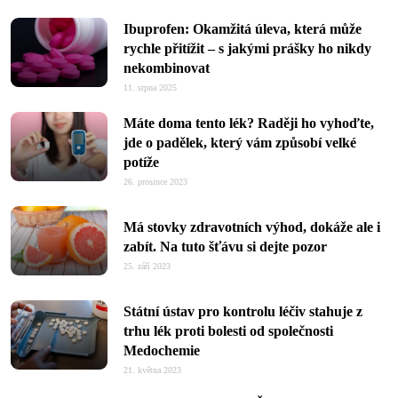
Ibuprofen: Okamžitá úleva, která může
rychle přitížit – s jakými prášky ho nikdy
nekombinovat
11. srpna 2025
Máte doma tento lék? Raději ho vyhoďte,
jde o padělek, který vám způsobí velké
potíže
26. prosince 2023
Má stovky zdravotních výhod, dokáže ale i
zabít. Na tuto šťávu si dejte pozor
25. září 2023
Státní ústav pro kontrolu léčiv stahuje z
trhu lék proti bolesti od společnosti
Medochemie
21. května 2023