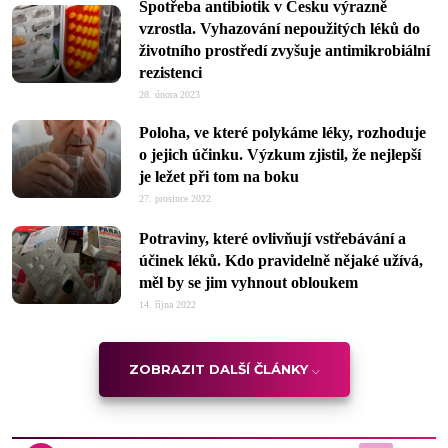
Spotřeba antibiotik v Česku výrazně
vzrostla. Vyhazování nepoužitých léků do
životního prostředí zvyšuje antimikrobiální
rezistenci
28. února 2023
Poloha, ve které polykáme léky, rozhoduje
o jejich účinku. Výzkum zjistil, že nejlepší
je ležet při tom na boku
27. prosince 2022
Potraviny, které ovlivňují vstřebávání a
účinek léků. Kdo pravidelně nějaké užívá,
měl by se jim vyhnout obloukem
14. října 2022
ZOBRAZIT DALŠÍ ČLÁNKY