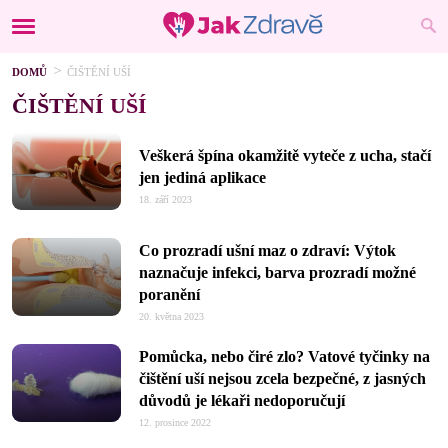
DOMŮ
ČIŠTĚNÍ UŠÍ
ČIŠTĚNÍ UŠÍ
Veškerá špína okamžitě vyteče z ucha, stačí
jen jediná aplikace
18. září 2023
Co prozradí ušní maz o zdraví: Výtok
naznačuje infekci, barva prozradí možné
poranění
20. května 2023
Pomůcka, nebo čiré zlo? Vatové tyčinky na
čištění uší nejsou zcela bezpečné, z jasných
důvodů je lékaři nedoporučují
12. prosince 2022