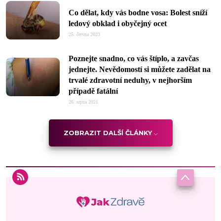
Co dělat, kdy vás bodne vosa: Bolest sníží
ledový obklad i obyčejný ocet
25. června 2023
Poznejte snadno, co vás štíplo, a zavčas
jednejte. Nevědomostí si můžete zadělat na
trvalé zdravotní neduhy, v nejhorším
případě fatální
26. srpna 2021
ZOBRAZIT DALŠÍ ČLÁNKY