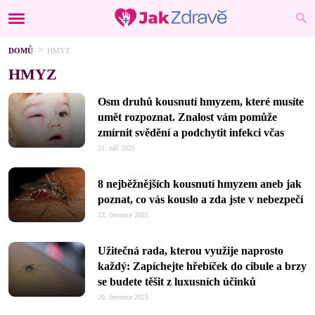
DOMŮ
HMYZ
HMYZ
Osm druhů kousnutí hmyzem, které musíte
umět rozpoznat. Znalost vám pomůže
zmírnit svědění a podchytit infekci včas
21. září 2025
8 nejběžnějších kousnutí hmyzem aneb jak
poznat, co vás kouslo a zda jste v nebezpečí
22. července 2025
Užitečná rada, kterou využije naprosto
každý: Zapíchejte hřebíček do cibule a brzy
se budete těšit z luxusních účinků
20. července 2023